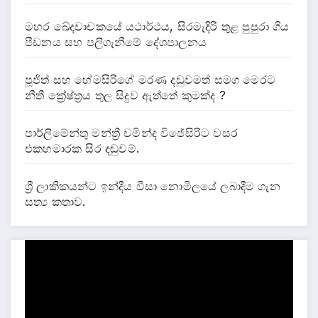
මහර ඛේදවාචකයේ යථාර්ථය, සිරමැදිරි තුළ පුපුරා ගිය
පීඩනය සහ පලිගැනීමේ දේශපාලනය
පූජිත් සහ හේමසිරිගේ මරණ දඩුවමත් සමග මෙරට
නීතී ක්‍රේෂ්ත්‍රය තුල සිදුව ඇත්තේ කුමක්ද ?
පාර්ලිමේන්තු මන්ත්‍රී චමින්ද විජේසිරිට වසර
එකහමාරක සිර දඬුවම්.
ශ්‍රී ලාකිකයන්ට ඉන්දීය වීසා නොමිලයේ ලබාදීම ගැන
සත්‍ය කතාව.