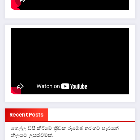
Recent Posts
හෙල්ල විසි කිරීමේ ක්‍රීඩක රුමේෂ් තරංගට සැරයන්
නිලයට උසස්වීමක්.