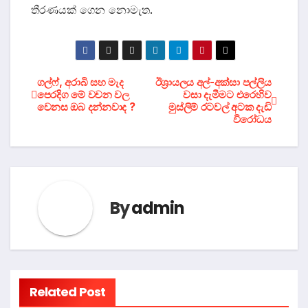
තීරණයක් ගෙන නොමැත.
Post
ගල්ෆ්, අරාබි සහ මැද
ඊශ්‍රායලය අල්-අක්සා පල්ලිය
පෙරදිග මේ වචන වල
වසා දැමීමට එරෙහිව
වෙනස ඔබ දන්නවාද ?
මුස්ලිම් රටවල් අටක දැඩි
navigation
විරෝධය
By
admin
Related Post