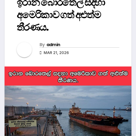
ඉරාන බොරතෙල් සදහා
අමෙරිකාව ගත් අළුත්ම
තීරණය.
By
admin
MAR 21, 2026