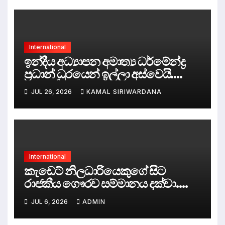
International
ඉන්දීය අධ්‍යාපන අමාත්‍ය ධර්මේන්ද්‍ර
ප්‍රධාන් ධුරයෙන් ඉල්ලා අස්වෙයි.
දිල්ලිය කැළඹූ “කැරපොත්තන්ගේ
JUL 26, 2026
KAMAL SIRIWARDANA
ශිෂ්‍ය අරගලය” ජයග්‍රහණය කරයි.
International
කැඩෙට් නිලධාරියෙකුගේ සිට
රාජකීය ගෞරව සම්මානය දක්වා.
සවීන් ගුණරත්න ශාන්ත ජෝන් නයිට්
JUL 6, 2026
ADMIN
පටිපාටියෙහි ‘සාමාජික’ පදවියෙන්
පිදුම් ලබයි.