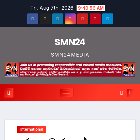
Skip
Fri. Aug 7th, 2026
9:40:57 AM
to
content
SMN24
SMN24MEDIA
International