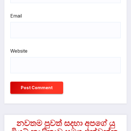
Email
Website
නවතම පුවත් සදහා අපගේ යු