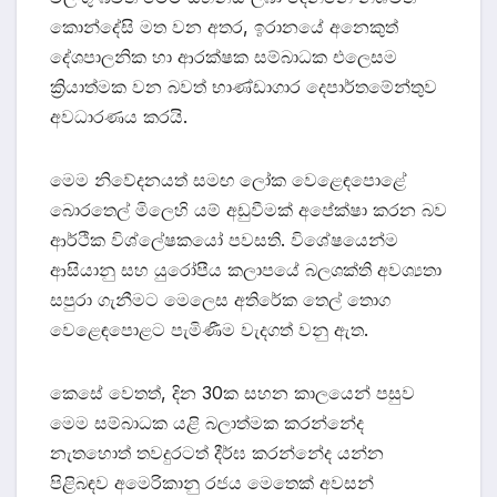
කොන්දේසි මත වන අතර, ඉරානයේ අනෙකුත්
දේශපාලනික හා ආරක්ෂක සම්බාධක එලෙසම
ක්‍රියාත්මක වන බවත් භාණ්ඩාගාර දෙපාර්තමේන්තුව
අවධාරණය කරයි.
මෙම නිවේදනයත් සමඟ ලෝක වෙළෙඳපොළේ
බොරතෙල් මිලෙහි යම් අඩුවීමක් අපේක්ෂා කරන බව
ආර්ථික විශ්ලේෂකයෝ පවසති. විශේෂයෙන්ම
ආසියානු සහ යුරෝපීය කලාපයේ බලශක්ති අවශ්‍යතා
සපුරා ගැනීමට මෙලෙස අතිරේක තෙල් තොග
වෙළෙඳපොළට පැමිණීම වැදගත් වනු ඇත.
කෙසේ වෙතත්, දින 30ක සහන කාලයෙන් පසුව
මෙම සම්බාධක යළි බලාත්මක කරන්නේද
නැතහොත් තවදුරටත් දීර්ඝ කරන්නේද යන්න
පිළිබඳව අමෙරිකානු රජය මෙතෙක් අවසන්