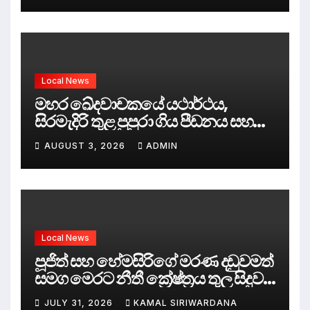
Local News
මහර ඛේදවාචකයේ යථාර්ථය,
සිරමැදිරි තුළ පුපුරා ගිය පීඩනය සහ
පලිගැනීමේ දේශපාලනය
AUGUST 3, 2026
ADMIN
Local News
පූජිත් සහ හේමසිරිගේ මරණ දඩුවමත්
සමග මෙරට නීතී ක්‍රේෂ්ත්‍රය තුල සිදුව
ඇත්තේ කුමක්ද ?
JULY 31, 2026
KAMAL SIRIWARDANA