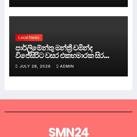
Local News
පාර්ලිමේන්තු මන්ත්‍රී චමින්ද
විජේසිරිට වසර එකහමාරක සිර
දඬුවම්.
JULY 28, 2026
ADMIN
SMN24