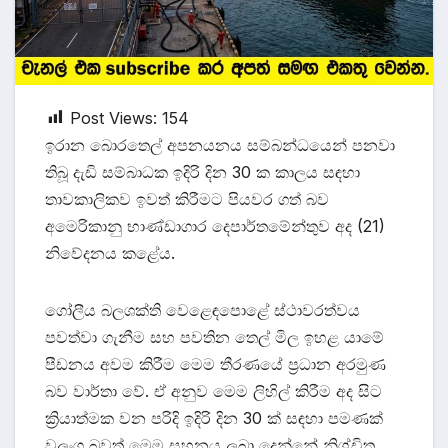
Post Views:
154
ඉරාන බොරතෙල් අපනයනය සම්බන්ධයෙන් පනවා
තිබූ දැඩි සම්බාධක ඉදිරි දින 30 ක කාලය සඳහා
තාවකාලිකව ඉවත් කිරීමට පියවර ගත් බව
අමෙරිකානු භාණ්ඩාගාර දෙපාර්තමේන්තුව අද (21)
නිවේදනය කළේය.
ගෝලීය බලශක්ති වෙළෙඳපොළේ ස්ථාවරත්වය
පවත්වා ගැනීම සහ පවතින තෙල් මිල ඉහළ යාමේ
පීඩනය අවම කිරීම මෙම තීරණයේ ප්‍රධාන අරමුණ
බව වාර්තා වේ. ඒ අනුව මෙම ලිහිල් කිරීම අද සිට
ක්‍රියාත්මක වන පරිදි ඉදිරි දින 30 ක් සඳහා පමණක්
වලංගු බවත් මෙම සහනය ලබා දෙන්නේ නිශ්චිත