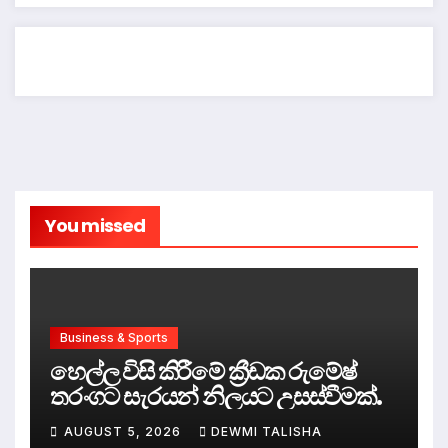
You missed
Business & Sports
හෙල්ල විසි කිරීමේ ක්‍රීඩක රුමේෂ්
තරංගට සැරයන් නිලයට උසස්වීමක්.
AUGUST 5, 2026
DEWMI TALISHA