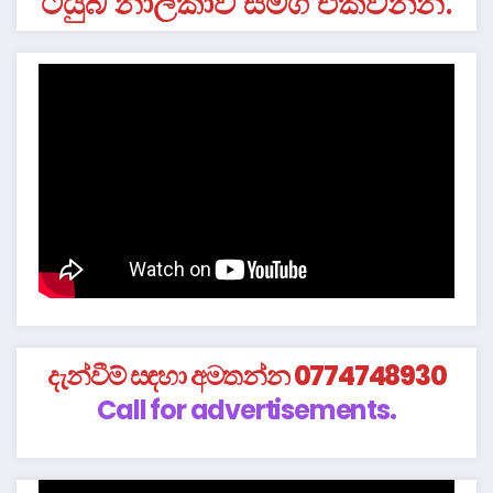
ටියුබ් නාලිකාව සමග එක්වන්න.
දැන්වීම් සඳහා අමතන්න 0774748930
Call for advertisements.