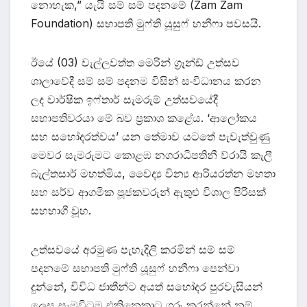
නොහැක,” යැයි සම් සම් පදනමේ (Zam Zam
Foundation) සභාපති මුෆ්ති යූසුෆ් හනීෆා පවසයි.
ඊයේ (03) වැල්ලවත්ත මෙරින් ග්‍රෑන්ඩ් උත්සව
ශාලාවේදී සම් සම් පදනම විසින් සංවිධානය කරන
ලද වාර්ෂික ඉෆ්තාර් සැමරුම් උත්සවයේදී
සභාපතිවරයා මේ බව ප්‍රකාශ කළේය. ‘ආලෝකය
සහ සහෝදරත්වය’ යන තේමාව යටතේ පැවැත්වුණු
මෙවර සැමරුමට කොළඹ නගරාධිපතිනී ව්රායි කැලී
බැල්තසාර් මහත්මිය, වෛද්‍ය වින්‍ය ආරියරත්න මහතා
සහ සර්ව ආගමික පූජකවරුන් ඇතුළු විශාල පිරිසක්
සහභාගී වූහ.
උත්සවයේ අරමුණ පැහැදිලි කරමින් සම් සම්
පදනමේ සභාපති මුෆ්ති යූසුෆ් හනීෆා පෙන්වා
දුන්නේ, විවිධ ජාතීන්ට අයත් සහෝදර පුරවැසියන්
ලෙස සැමවිටම එකිනෙකාට ගරු කරන්නේ නම්