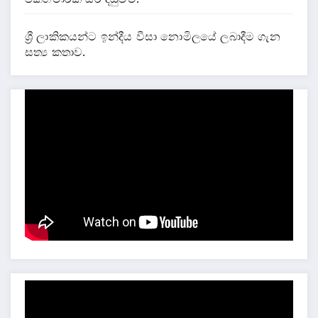
ශ්‍රී ලාකිකයන්ට ඉන්දීය වීසා නොමිලයේ ලබාදීම ගැන
සත්‍ය කතාව.