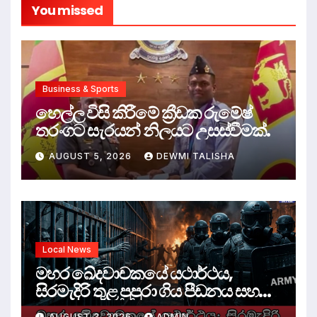
You missed
Business & Sports
හෙල්ල විසි කිරීමේ ක්‍රීඩක රුමේෂ්
තරංගට සැරයන් නිලයට උසස්වීමක්.
AUGUST 5, 2026
DEWMI TALISHA
Local News
මහර ඛේදවාචකයේ යථාර්ථය,
සිරමැදිරි තුළ පුපුරා ගිය පීඩනය සහ
පලිගැනීමේ දේශපාලනය
AUGUST 3, 2026
ADMIN