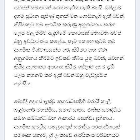
යහපත් සමාජයක් ගොඩනැගිය හැකි බවයි. ඉස්ලාම්
දහම ප්‍රධාන කුළුණු තුනක් මත ගොඩනැගී ඇති බවත්,
කිසිවකුට තම ආගමික කරුණු අනුගමනය කරන
ලෙස බල කිරීම ඇදහීමේ කොටසක් නොවන බවත්
ඔහු අවධාරණය කළේය. සෑම කෙනෙකුටම තම
ආගමික විශ්වාසයන්ට ගරු කිරීමට සහ ඒවා
අනුගමනය කිරීමට ඉඩකඩ තිබිය යුතු බවත්, වෙනත්
කිසිදු ආගමකට අපහාස කිරීම ඉස්ලාම් දහම දැඩි
ලෙස තහනම් කර ඇති බවත් ඔහු වැඩිදුරටත්
පැවසීය.
මෙහිදී අදහස් දැක්වූ නගරාධිපතිනී ව්රායි කැලී
බැල්තසාර් මහත්මිය, සමාජ සාමය ජාතික සමෘද්ධිය
සමඟ සම්බන්ධ වන ආකාරය පෙන්වා දුන්නාය.
ආගමික සමගිය යනු හුදෙක් සමාජීය පරමාදර්ශයක්
පමණක් නොව, ශ්‍රී ලංකාවේ ආර්ථික සංවර්ධනයට