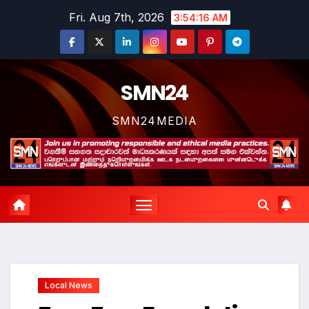
Skip
Fri. Aug 7th, 2026
3:54:17 AM
to
content
SMN24
SMN24MEDIA
Local News