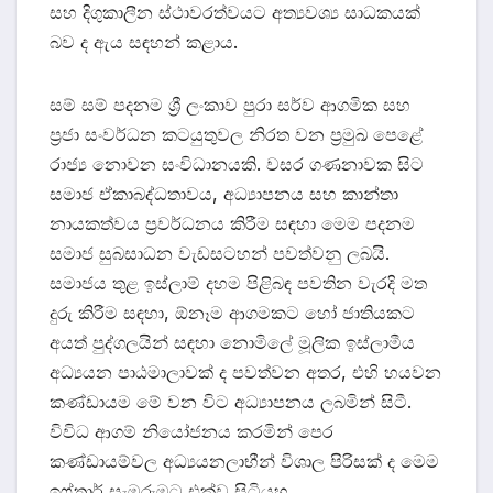
සහ දිගුකාලීන ස්ථාවරත්වයට අත්‍යවශ්‍ය සාධකයක්
බව ද ඇය සඳහන් කළාය.
සම් සම් පදනම ශ්‍රී ලංකාව පුරා සර්ව ආගමික සහ
ප්‍රජා සංවර්ධන කටයුතුවල නිරත වන ප්‍රමුඛ පෙළේ
රාජ්‍ය නොවන සංවිධානයකි. වසර ගණනාවක සිට
සමාජ ඒකාබද්ධතාවය, අධ්‍යාපනය සහ කාන්තා
නායකත්වය ප්‍රවර්ධනය කිරීම සඳහා මෙම පදනම
සමාජ සුබසාධන වැඩසටහන් පවත්වනු ලබයි.
සමාජය තුළ ඉස්ලාම් දහම පිළිබඳ පවතින වැරදි මත
දුරු කිරීම සඳහා, ඕනෑම ආගමකට හෝ ජාතියකට
අයත් පුද්ගලයින් සඳහා නොමිලේ මූලික ඉස්ලාමීය
අධ්‍යයන පාඨමාලාවක් ද පවත්වන අතර, එහි හයවන
කණ්ඩායම මේ වන විට අධ්‍යාපනය ලබමින් සිටී.
විවිධ ආගම් නියෝජනය කරමින් පෙර
කණ්ඩායම්වල අධ්‍යයනලාභීන් විශාල පිරිසක් ද මෙම
ඉෆ්තාර් සැමරුමට එක්ව සිටියහ.