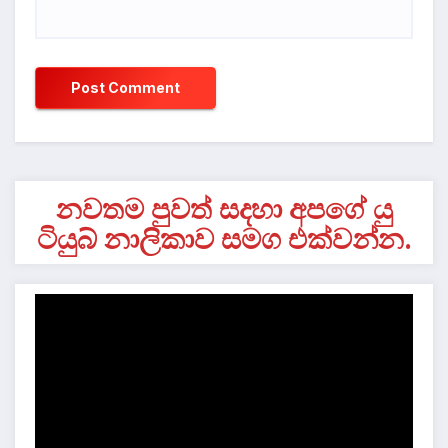
නවතම පුවත් සදහා අපගේ යු
ටියුබ් නාලිකාව සමග එක්වන්න.