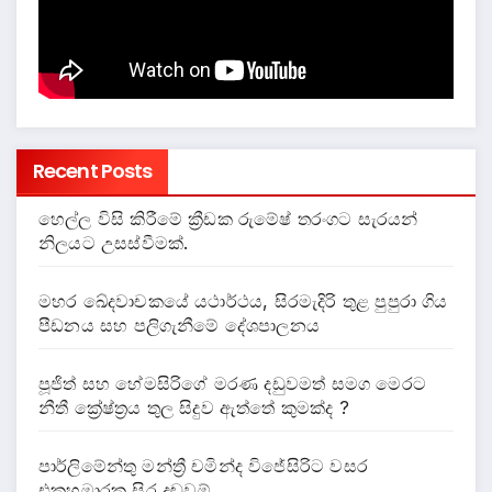
Recent Posts
හෙල්ල විසි කිරීමේ ක්‍රීඩක රුමේෂ් තරංගට සැරයන්
නිලයට උසස්වීමක්.
මහර ඛේදවාචකයේ යථාර්ථය, සිරමැදිරි තුළ පුපුරා ගිය
පීඩනය සහ පලිගැනීමේ දේශපාලනය
පූජිත් සහ හේමසිරිගේ මරණ දඩුවමත් සමග මෙරට
නීතී ක්‍රේෂ්ත්‍රය තුල සිදුව ඇත්තේ කුමක්ද ?
පාර්ලිමේන්තු මන්ත්‍රී චමින්ද විජේසිරිට වසර
එකහමාරක සිර දඬුවම්.