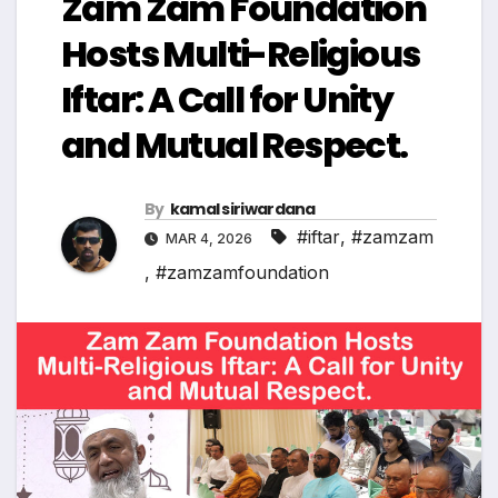
Zam Zam Foundation
Hosts Multi-Religious
Iftar: A Call for Unity
and Mutual Respect.
By
kamal siriwardana
#iftar
,
#zamzam
MAR 4, 2026
,
#zamzamfoundation