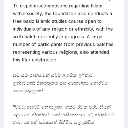
To dispel misconceptions regarding Islam
within society, the foundation also conducts a
free basic Islamic studies course open to
individuals of any religion or ethnicity, with the
sixth batch currently in progress. A large
number of participants from previous batches,
representing various religions, also attended
this Iftar celebration.
සම් සම් පදනමෙන් සර්ව ආගමික ඉෆ්තාර්
උත්සවයක්: එකමුතුකම සහ අන්‍යෝන්‍ය ගෞරවය
සඳහා කැඳවුමක්.
“විවිධ පසුබිම් නොසලකා, එකම රටක පුරවැසියන්
ලෙස අප නිරන්තරයෙන් එකිනෙකාට ගරු කරන්නේ
නම්, යහපත් සමාජයක් බිහිවීම වැළැක්විය