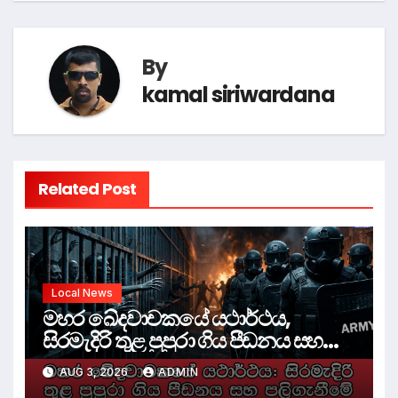
By
kamal siriwardana
Related Post
Local News
මහර ඛේදවාචකයේ යථාර්ථය,
සිරමැදිරි තුළ පුපුරා ගිය පීඩනය සහ
පලිගැනීමේ දේශපාලනය
AUG 3, 2026
ADMIN