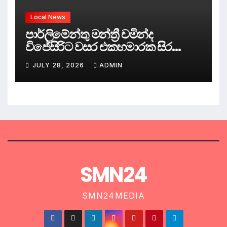
Local News
පාර්ලිමේන්තු මන්ත්‍රී චමින්ද
විජේසිරිට වසර එකහමාරක සිර
දඬුවම්.
JULY 28, 2026
ADMIN
SMN24
SMN24MEDIA