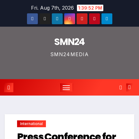
Skip
Fri. Aug 7th, 2026
1:39:53 PM
to
content
SMN24
SMN24MEDIA
International
Press Conference for