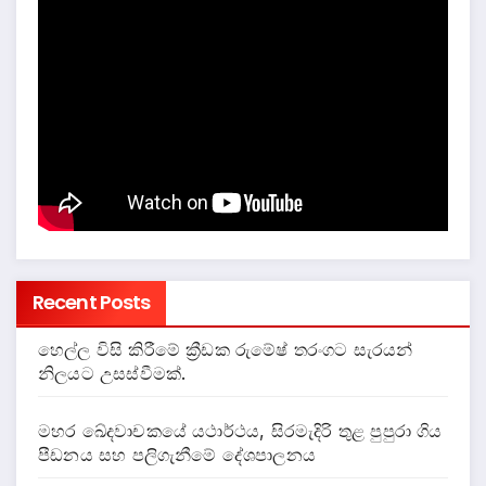
Recent Posts
හෙල්ල විසි කිරීමේ ක්‍රීඩක රුමේෂ් තරංගට සැරයන්
නිලයට උසස්වීමක්.
මහර ඛේදවාචකයේ යථාර්ථය, සිරමැදිරි තුළ පුපුරා ගිය
පීඩනය සහ පලිගැනීමේ දේශපාලනය