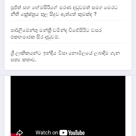
පූජිත් සහ හේමසිරිගේ මරණ දඩුවමත් සමග මෙරට
නීතී ක්‍රේෂ්ත්‍රය තුල සිදුව ඇත්තේ කුමක්ද ?
පාර්ලිමේන්තු මන්ත්‍රී චමින්ද විජේසිරිට වසර
එකහමාරක සිර දඬුවම්.
ශ්‍රී ලාකිකයන්ට ඉන්දීය වීසා නොමිලයේ ලබාදීම ගැන
සත්‍ය කතාව.