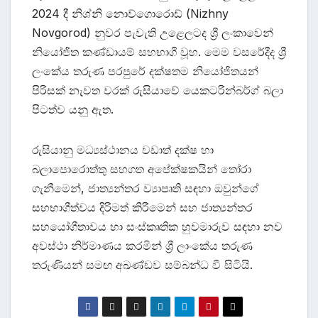
2024 දී නිශ්නි නොව්ගොරොඩ් (Nizhny
Novgorod) නුවර පැවැති උළෙලටද ශ්‍රී ලංකාවෙන්
නියෝජිත කණ්ඩායම් සහභාගී වූහ. මෙම වසරේදීද ශ්‍රී
ලංකේය තරුණ පරපුරේ දක්ෂතම නියෝජිතයන්
පිරිසක් නැවත වරක් රුසියාවේ යෙකටරින්බර්ග් බලා
පිටත්ව යනු ඇත.
රුසියානු මධ්‍යස්ථානය වඩාත් දක්ෂ හා
බලාපොරොත්තු සහගත අපේක්ෂකයින් තෝරා
ගැනීමෙන්, ජාත්‍යන්තර ව්‍යාපෘති සඳහා ඔවුන්ගේ
සහභාගීත්වය දිරිමත් කිරීමෙන් සහ ජාත්‍යන්තර
සහයෝගීතාවය හා සංස්කෘතික හුවමාරුව සඳහා නව
අවස්ථා නිර්මාණය කරමින් ශ්‍රී ලාංකේය තරුණ
තරුණියන් සමඟ අඛණ්ඩව සම්බන්ධ වී සිටියි.