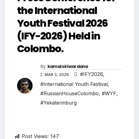
the International
Youth Festival 2026
(IFY-2026) Held in
Colombo.
By
kamal siriwardana
#IFY2026
,
MAR 3, 2026
#International Youth Festival
,
#RussianHouseColombo
,
#WYF
,
#Yekaterinburg
Post Views:
147