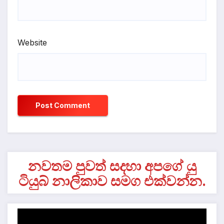
Website
නවතම පුවත් සදහා අපගේ යු
ටියුබ් නාලිකාව සමග එක්වන්න.