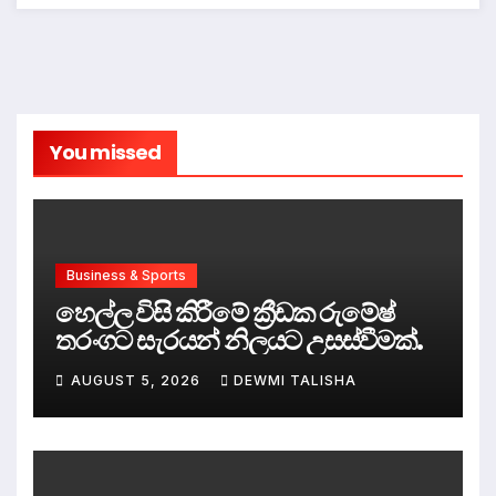
You missed
Business & Sports
හෙල්ල විසි කිරීමේ ක්‍රීඩක රුමේෂ්
තරංගට සැරයන් නිලයට උසස්වීමක්.
AUGUST 5, 2026
DEWMI TALISHA