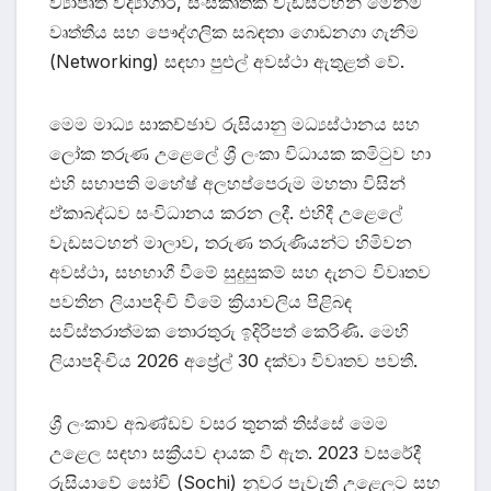
ව්‍යාපෘති විද්‍යාගාර, සංස්කෘතික වැඩසටහන් මෙන්ම
වෘත්තීය සහ පෞද්ගලික සබඳතා ගොඩනගා ගැනීම
(Networking) සඳහා පුළුල් අවස්ථා ඇතුළත් වේ.
මෙම මාධ්‍ය සාකච්ඡාව රුසියානු මධ්‍යස්ථානය සහ
ලෝක තරුණ උළෙලේ ශ්‍රී ලංකා විධායක කමිටුව හා
එහි සභාපති මහේෂ් අලහප්පෙරුම මහතා විසින්
ඒකාබද්ධව සංවිධානය කරන ලදී. එහිදී උළෙලේ
වැඩසටහන් මාලාව, තරුණ තරුණියන්ට හිමිවන
අවස්ථා, සහභාගී වීමේ සුදුසුකම් සහ දැනට විවෘතව
පවතින ලියාපදිංචි වීමේ ක්‍රියාවලිය පිළිබඳ
සවිස්තරාත්මක තොරතුරු ඉදිරිපත් කෙරිණි. මෙහි
ලියාපදිංචිය 2026 අප්‍රේල් 30 දක්වා විවෘතව පවතී.
ශ්‍රී ලංකාව අඛණ්ඩව වසර තුනක් තිස්සේ මෙම
උළෙල සඳහා සක්‍රීයව දායක වී ඇත. 2023 වසරේදී
රුසියාවේ සෝචි (Sochi) නුවර පැවැති උළෙලට සහ