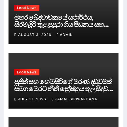
Local News
මහර ඛේදවාචකයේ යථාර්ථය,
සිරමැදිරි තුළ පුපුරා ගිය පීඩනය සහ
පලිගැනීමේ දේශපාලනය
AUGUST 3, 2026
ADMIN
Local News
පූජිත් සහ හේමසිරිගේ මරණ දඩුවමත්
සමග මෙරට නීතී ක්‍රේෂ්ත්‍රය තුල සිදුව
ඇත්තේ කුමක්ද ?
JULY 31, 2026
KAMAL SIRIWARDANA