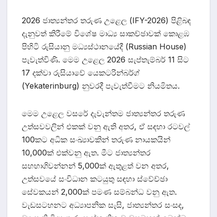
2026 ජාත්‍යන්තර තරුණ උළෙල (IFY-2026) පිළිබඳ
දැනුවත් කිරීමේ විශේෂ මාධ්‍ය සාකච්ඡාවක් කොළඹ
පිහිටි රුසියානු මධ්‍යස්ථානයේදී (Russian House)
පැවැත්විණි. මෙම උළෙල 2026 සැප්තැම්බර් 11 සිට
17 දක්වා රුසියාවේ යෙකටරින්බර්ග්
(Yekaterinburg) නුවරදී පැවැත්වීමට නියමිතය.
මෙම උළෙල වසරේ දැවැන්තම ජාත්‍යන්තර තරුණ
උත්සවවලින් එකක් වනු ඇති අතර, ඒ සඳහා රටවල්
100කට අධික සංඛ්‍යාවකින් තරුණ නායකයින්
10,000ක් එක්වනු ඇත. මීට ජාත්‍යන්තර
සහභාගිවන්නන් 5,000ක් ඇතුළත් වන අතර,
උත්සවයේ සංවිධාන කටයුතු සඳහා ස්වේච්ඡා
සේවකයන් 2,000ක් පමණ සම්බන්ධ වනු ඇත.
වැඩසටහනට අධ්‍යාපනික සැසි, ජාත්‍යන්තර සංසද,