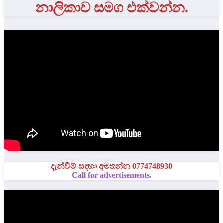
නාලිකාව සමග එක්වන්න.
දැන්වීම් සඳහා අමතන්න 0774748930
Call for advertisements.