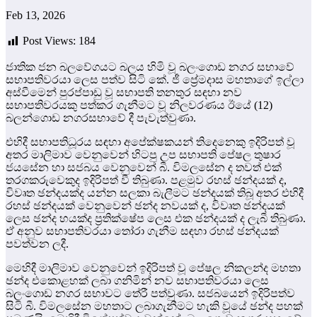
Feb 13, 2026
Post Views:
184
ජාතික ජන බලවේගයට බලය හිමි වූ බලංගොඩ නගර සභාවේ
සභාපතිවරයා ලෙස පත්ව සිටි කේ. ජී ප්‍රේමදාස මහතාගේ ඉල්ලා
අස්වීමෙන් පුරප්පාඩු වූ සභාපති තනතුර සඳහා නව
සභාපතිවරයකු පත්කර ගැනීමට වූ නිලවරණය ඊයේ (12)
බලන්ගොඩ නගරසභාවේ දී පැවැත්වුණා.
එහිදී සභාපතිධූරය සඳහා අපේක්ෂකයන් තිදෙනෙකු ඉදිරිපත් වූ
අතර මාලිමාව වෙනුවෙන් හිටපු උප සභාපති පේෂල තුෂාර
ජයසේන හා සජබය වෙනුවෙන් බී. විමලසේන ද තවත් එක්
තරගකරුවෙකුද ඉදිරිපත් වී තිබුණා. පළමුව රහස් ඡන්දයක් ද,
විවෘත ඡන්දයක්ද යන්න සලකා බැලීමට ඡන්දයක් තිබූ අතර එහිදී
රහස් ඡන්දයක් වෙනුවෙන් ඡන්ද නවයක් ද, විවෘත ඡන්දයක්
ලෙස ඡන්ද හයක්ද ප්‍රතික්ෂේප ලෙස එක ඡන්දයක් ද ලැබී තිබුණා.
ඒ අනුව සභාපතිවරයා තෝරා ගැනීම සඳහා රහස් ඡන්දයක්
පවත්වන ලදී.
මෙහිදී මාලිමාව වෙනුවෙන් ඉදිරිපත් වූ පේෂල නිකලන්ද මහතා
ඡන්ද එකොළහක් ලබා ගනිමින් නව සභාපතිවරයා ලෙස
බලංගොඩ නගර සභාවට තේරී පත්වුණා. සජබයෙන් ඉදිරිපත්ව
සිටි බී. විමලසේන මහතාට ලබාගැනීමට හැකි වූයේ ඡන්ද පහක්