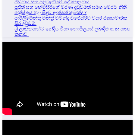
පීඩනය සහ පලිගැනීමේ දේශපාලනය
පූජිත් සහ හේමසිරිගේ මරණ දඩුවමත් සමග මෙරට නීතී
ක්‍රේෂ්ත්‍රය තුල සිදුව ඇත්තේ කුමක්ද ?
පාර්ලිමේන්තු මන්ත්‍රී චමින්ද විජේසිරිට වසර එකහමාරක
සිර දඬුවම්.
ශ්‍රී ලාකිකයන්ට ඉන්දීය වීසා නොමිලයේ ලබාදීම ගැන සත්‍ය
කතාව.