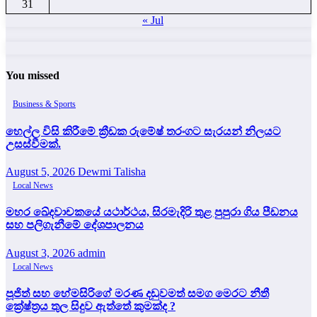
31
« Jul
You missed
Business & Sports
හෙල්ල විසි කිරීමේ ක්‍රීඩක රුමේෂ් තරංගට සැරයන් නිලයට
උසස්වීමක්.
August 5, 2026
Dewmi Talisha
Local News
මහර ඛේදවාචකයේ යථාර්ථය, සිරමැදිරි තුළ පුපුරා ගිය පීඩනය
සහ පලිගැනීමේ දේශපාලනය
August 3, 2026
admin
Local News
පූජිත් සහ හේමසිරිගේ මරණ දඩුවමත් සමග මෙරට නීතී
ක්‍රේෂ්ත්‍රය තුල සිදුව ඇත්තේ කුමක්ද ?