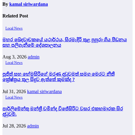
By
kamal siriwardana
Related Post
Local News
මහර ඛේදවාචකයේ යථාර්ථය, සිරමැදිරි තුළ පුපුරා ගිය පීඩනය
සහ පලිගැනීමේ දේශපාලනය
Aug 3, 2026
admin
Local News
පූජිත් සහ හේමසිරිගේ මරණ දඩුවමත් සමග මෙරට නීතී
ක්‍රේෂ්ත්‍රය තුල සිදුව ඇත්තේ කුමක්ද ?
Jul 31, 2026
kamal siriwardana
Local News
පාර්ලිමේන්තු මන්ත්‍රී චමින්ද විජේසිරිට වසර එකහමාරක සිර
දඬුවම්.
Jul 28, 2026
admin