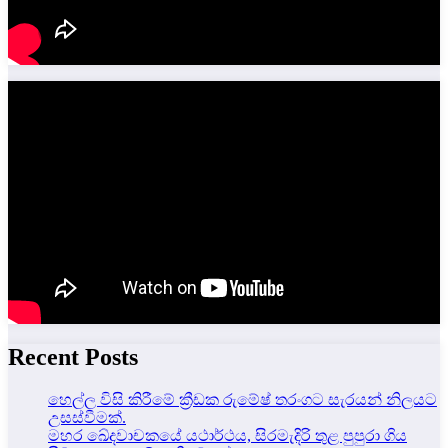
Recent Posts
හෙල්ල විසි කිරීමේ ක්‍රීඩක රුමේෂ් තරංගට සැරයන් නිලයට
උසස්වීමක්.
මහර ඛේදවාචකයේ යථාර්ථය, සිරමැදිරි තුළ පුපුරා ගිය