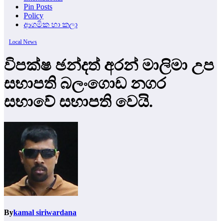
Pin Posts
Policy
ආගමික හා කලා
Local News
විපක්ෂ ඡන්දත් අරන් මාලිමා උප
සභාපති බලංගොඩ නගර
සභාවේ සභාපති වෙයි.
By
kamal siriwardana