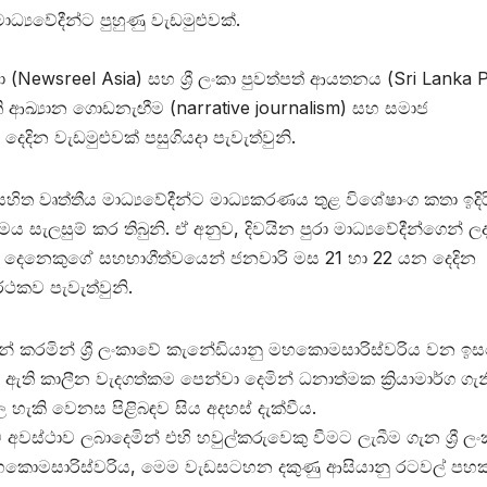
ාධ්‍යවේදීන්ට පුහුණු වැඩමුළුවක්.
ියා (Newsreel Asia) සහ ශ්‍රී ලංකා පුවත්පත් ආයතනය (Sri Lanka 
ත්ති ආඛ්‍යාන ගොඩනැඟීම (narrative journalism) සහ සමාජ
 දෙදින වැඩමුළුවක් පසුගියදා පැවැත්වුනි.
ක් සහිත වෘත්තීය මාධ්‍යවේදීන්ට මාධ්‍යකරණය තුළ විශේෂාංග කතා ඉදිර
ෙය සැලසුම් කර තිබුනි. ඒ අනුව, දිවයින පුරා මාධ්‍යවේදීන්ගෙන් ල
න් 40 දෙනෙකුගේ සහභාගීත්වයෙන් ජනවාරි මස 21 හා 22 යන දෙදින
්ථකව පැවැත්වුනි.
් කරමින් ශ්‍රී ලංකාවේ කැනේඩියානු මහකොමසාරිස්වරිය වන ඉස
ඇති කාලීන වැදගත්කම පෙන්වා දෙමින් ධනාත්මක ක්‍රියාමාර්ග ගැ
කි වෙනස පිළිබඳව සිය අදහස් දැක්වීය.
ස්ථාව ලබාදෙමින් එහි හවුල්කරුවෙකු වීමට ලැබීම ගැන ශ්‍රී ලං
කොමසාරිස්වරිය, මෙම වැඩසටහන දකුණු ආසියානු රටවල් පහක්