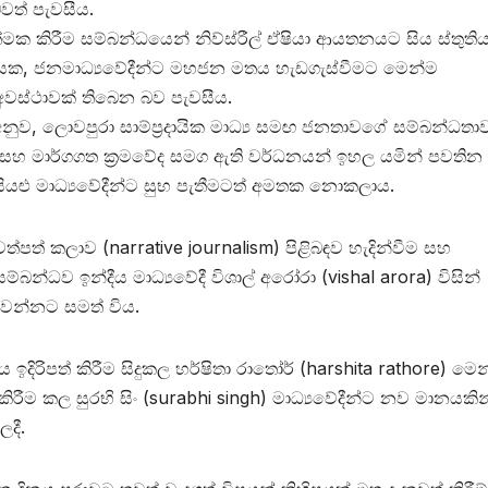
ත් පැවසීය.
මක කිරීම සම්බන්ධයෙන් නිව්ස්රීල් ඒෂියා ආයතනයට සිය ස්තුති
යුගයක, ජනමාධ්‍යවේදීන්ට මහජන මතය හැඩගැස්වීමට මෙන්ම
 අවස්ථාවක් තිබෙන බව පැවසීය.
ව, ලොවපුරා සාම්ප්‍රදායික මාධ්‍ය සමඟ ජනතාවගේ සම්බන්ධතා
ෝ සහ මාර්ගගත ක්‍රමවේද සමග ඇති වර්ධනයන් ඉහල යමින් පවතින
ියළු මාධ්‍යවේදීන්ට සුභ පැතීමටත් අමතක නොකලාය.
්පත් කලාව (narrative journalism) පිළිබඳව හැදින්වීම සහ
ම්බන්ධව ඉන්දීය මාධ්‍යවේදී විශාල් අරෝරා (vishal arora) විසින්
ංවන්නට සමත් විය.
ය ඉදිරිපත් කිරීම සිදුකල හර්ෂිතා රාතෝර් (harshita rathore) මෙ
 කිරීම කල සුරභි සිං (surabhi singh) මාධ්‍යවේදීන්ට නව මාන‍යකින
දී.