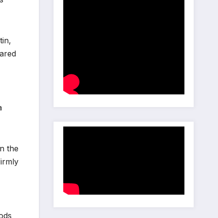
tin,
hared
a
n the
firmly
hods