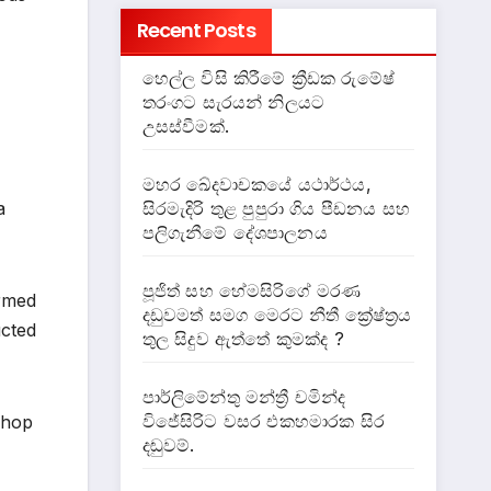
Recent Posts
හෙල්ල විසි කිරීමේ ක්‍රීඩක රුමේෂ්
තරංගට සැරයන් නිලයට
උසස්වීමක්.
මහර ඛේදවාචකයේ යථාර්ථය,
a
සිරමැදිරි තුළ පුපුරා ගිය පීඩනය සහ
පලිගැනීමේ දේශපාලනය
පූජිත් සහ හේමසිරිගේ මරණ
ormed
දඩුවමත් සමග මෙරට නීතී ක්‍රේෂ්ත්‍රය
ucted
තුල සිදුව ඇත්තේ කුමක්ද ?
පාර්ලිමේන්තු මන්ත්‍රී චමින්ද
විජේසිරිට වසර එකහමාරක සිර
shop
දඬුවම්.