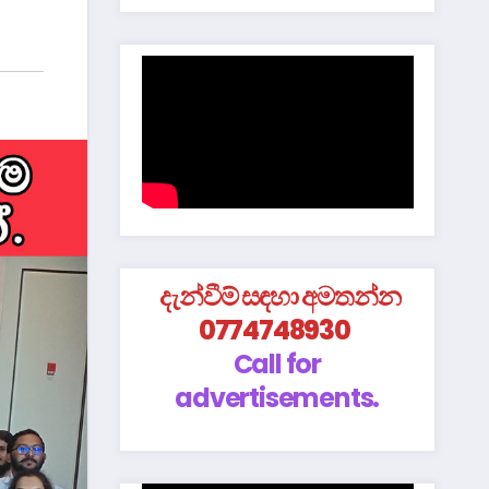
දැන්වීම් සඳහා අමතන්න
0774748930
Call for
advertisements.