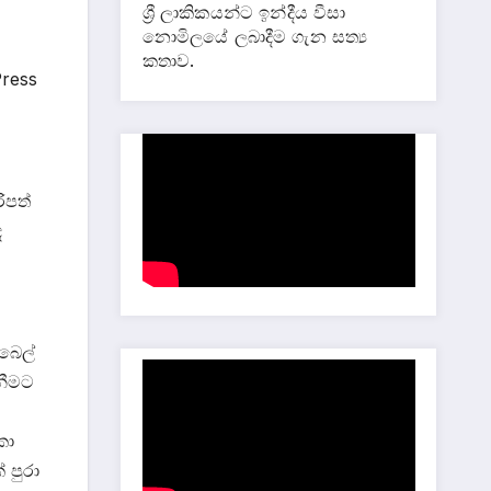
ශ්‍රී ලාකිකයන්ට ඉන්දීය වීසා
නොමිලයේ ලබාදීම ගැන සත්‍ය
කතාව.
Press
ිපත්
ද
බෙල්
නීමට
කා
 පුරා