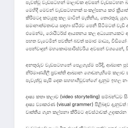
පැවත්වූ වැඩසටහන් මාලාවක අවසන් වැඩසටහන බව
මෙහිදී මෙවන් වැඩසටහනක් සංකල්පනය කර ක්‍රියාත්
කිරීමටද කටයුතු කල මාටින් මැතිනිය, තොරතුරු 
සමානාත්මතාවය සඳහා ස්ථිරව පෙනී සිටීමටත් වැඩි
එමෙන්ම, රොයිටර්ස් ආයතනය කල අධ්‍යයනයකට අනු
පහත වැටෙමින් පවතින් බවත් සමාජ මාධ්‍ය, වීඩිය
පෙන්වාදුන් මහකොමසාරිස්වරිය අවසන් වශයෙන්, ස
අනතුරුව වැඩසටහනේ පෙළගැස්ම පරිදි, ආඛ්‍යාන පුවත
නිර්මාණශීලී ප්‍රවෘත්ති ආඛ්‍යාන ගොඩනැඟීමේ කලාව ස
පැවැත්වූ සැසි දෙක සහභාගීවූවන්ගේ දැනුම ඉහල න
දෘෂ්‍ය කතා කලාව (video storytelling) සම්බන්ධව සි
දෘෂ්‍ය ව්‍යාකරණ (visual grammer) පිළිබඳව දැනුවත්
වෘත්තීය ගැන කල්පනා කිරීමට අවස්ථාවක් උදාකරන ල