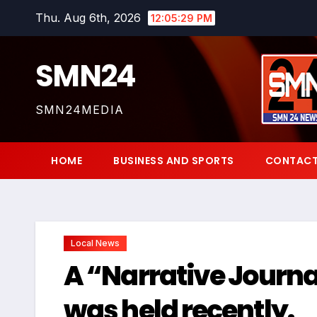
Skip
Thu. Aug 6th, 2026
12:05:30 PM
to
content
SMN24
SMN24MEDIA
HOME
BUSINESS AND SPORTS
CONTACT
Local News
A “Narrative Journ
was held recently.