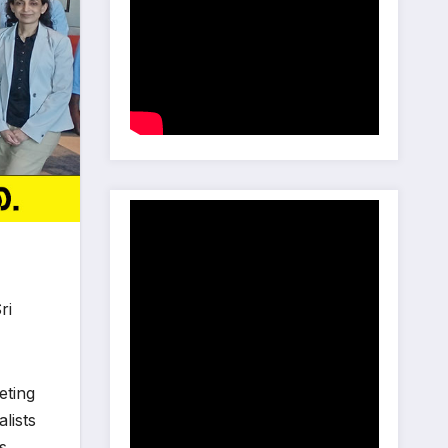
ri
eting
lists
s