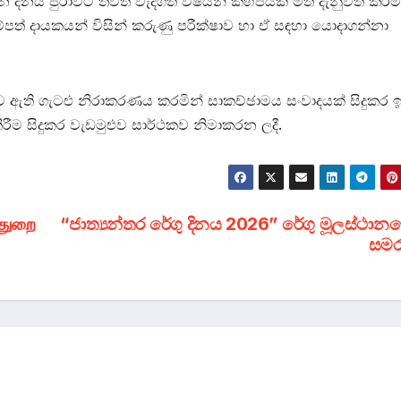
 දිනය පුරාවට තවත් වැදගත් විෂයන් කිහිපයක් මත දැනුවත් කිරීම
්පත් දායකයන් විසින් කරුණු පරීක්ෂාව හා ඒ සඳහා යොදාගන්නා
ඇති ගැටළු නිරාකරණය කරමින් සාකච්ඡාමය සංවාදයක් සිදුකර ඉ
කිරීම සිදුකර වැඩමුළුව සාර්ථකව නිමාකරන ලදී.
்துறை
“ජාත්‍යන්තර රේගු දිනය 2026” රේගු මූලස්ථානය
සමර