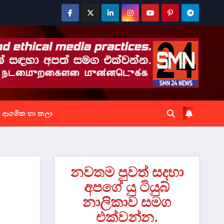
ආගමික හා කලා
නවතම පුවත් සදහා
අපගේ යු ටියුබ්
නාලිකාව සමග
එක්වන්න.