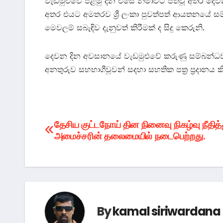
වැඩමුළුවේ පළමු දින එසේ නිමාවට පත්වූ අතර දෙවන
අතර එයට අමතරව ශ්‍රී ලංකා පුවත්පත් ආයතනයේ සම
මෙවලම් සබැඳිව දැනුවත් කිරීමක් ද සිදු කෙරුනි.
දෙවන දින අවසානයේ වැඩමුළුවේ කරුණු සම්බන්ධව 
අනතුරුව සහභාගීවූවන් සදහා සහතික පත්‍ර ප්‍රදානය 
Post
தேசிய குட்டநோய் தின நினைவு நிகழ்வு நீதித
அமைச்சரின் தலைமையில் நடைபெற்றது.
navigation
By
kamal siriwardana