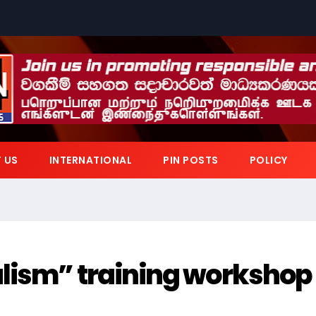
 US
INTERNATIONAL
PIN POSTS
POLICY
alism” training workshop