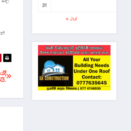
් කල
31
« Jul
න්
ේදී
යි.