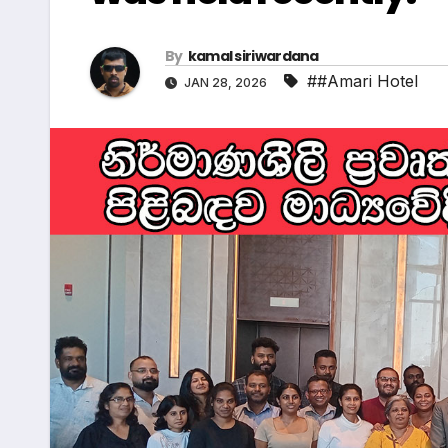
By
kamal siriwardana
##Amari Hotel
JAN 28, 2026