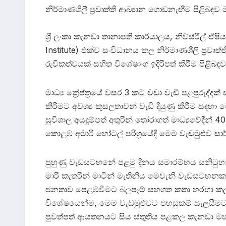
නිර්මාණශීලී ප්‍රවෘත්ති ආඛ්‍යාන ගොඩනැඟීම පිළිබඳව ම
ශ්‍රී ලංකා කැනඩා තානාපති කාර්යාලය, නිව්ස්රීල් ඒෂ
Institute) එක්ව සංවිධානය කල නිර්මාණශීලී ප්‍රවෘ
රුචිකත්වයක් සහිත විශේෂාංග ඉදිරිපත් කිරීම පිළිබඳව
මාධ්‍ය ක්‍රේෂ්ත්‍රයේ වසර 3 කට වඩා වැඩි පළපුරුද්ද
කිරීමට අවශ්‍ය කුසලතාවන් වැඩි දියුණු කිරීම සඳහා ම
සුවිශාල අයදුම්පත් අතුරින් තෝරාගත් මාධ්‍යවේදී
කොළඹ අමාරි හෝටල් පරිශ්‍රයේදී මෙම වැඩමුළුව සාර
පුහුණු වැඩසටහනේ පළමු දිනය සමාරම්භය සනිටුහන
මාරි කැතරින් මාටින් මැතිනිය මෙවැනි වැඩසටහනක 
ජනතාව පෙළඹවීමට බලපෑම් සහගත කතා හරහා කල හැ
විශේෂයෙන්ම, මෙම වැඩමුළුවට පහසුකම් සැලසීමට අව
පුවත්පත් ආයතනයට සිය ස්තුතිය පළකල කැනඩා මහ