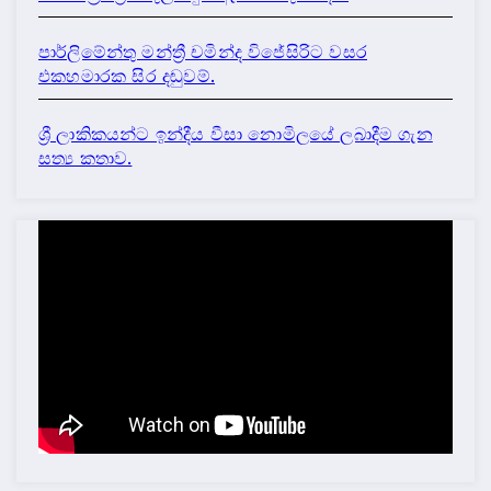
පාර්ලිමේන්තු මන්ත්‍රී චමින්ද විජේසිරිට වසර
එකහමාරක සිර දඬුවම්.
ශ්‍රී ලාකිකයන්ට ඉන්දීය වීසා නොමිලයේ ලබාදීම ගැන
සත්‍ය කතාව.