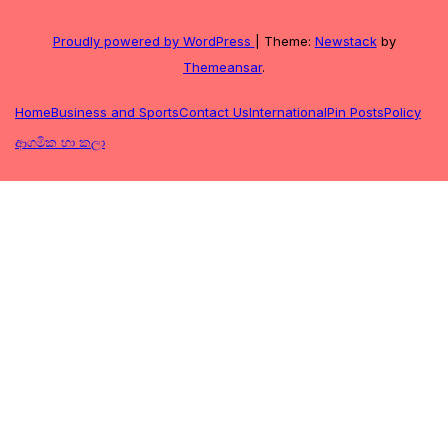
Proudly powered by WordPress
|
Theme:
Newstack
by
Themeansar
.
Home
Business and Sports
Contact Us
International
Pin Posts
Policy
ආගමික හා කලා