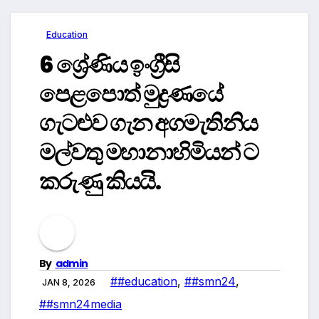
Education
6 ශ්‍රේණිය ඉංග්‍රීසි
පෙළපොත් මුද්‍රණයේ
ගැටළුව ගැන අගමැතිනිය
මල්වතු මහානාහිමියන් ට
කරුණු කියයි.
By
admin
##education
,
##smn24
,
JAN 8, 2026
##smn24media