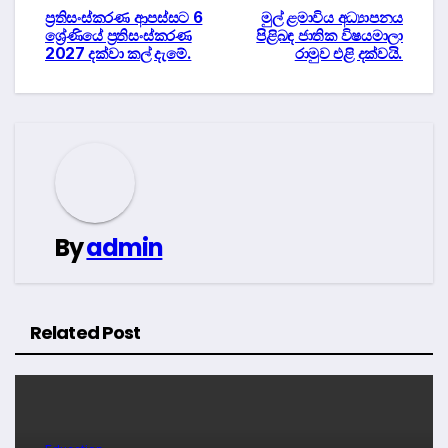
Post
ප්‍රතිසංස්කරණ ආපස්සට 6
මුල් ළමාවිය අධ්‍යාපනය
ශ්‍රේණියේ ප්‍රතිසංස්කරණ
පිළිබඳ ජාතික විෂයමාලා
2027 දක්වා කල් දැමේ.
රාමුව එළි දක්වයි.
navigation
By
admin
Related Post