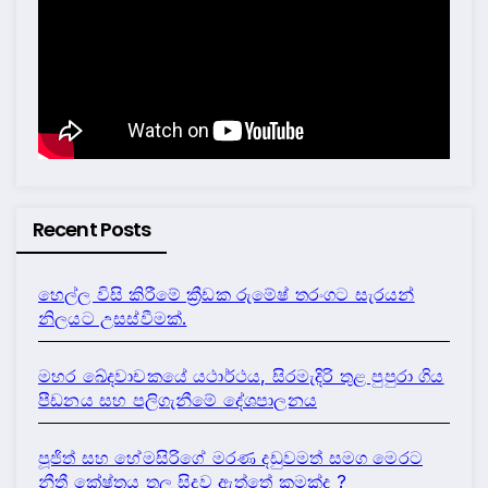
Recent Posts
හෙල්ල විසි කිරීමේ ක්‍රීඩක රුමේෂ් තරංගට සැරයන්
නිලයට උසස්වීමක්.
මහර ඛේදවාචකයේ යථාර්ථය, සිරමැදිරි තුළ පුපුරා ගිය
පීඩනය සහ පලිගැනීමේ දේශපාලනය
පූජිත් සහ හේමසිරිගේ මරණ දඩුවමත් සමග මෙරට
නීතී ක්‍රේෂ්ත්‍රය තුල සිදුව ඇත්තේ කුමක්ද ?