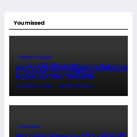
You missed
Business & Sports
හෙල්ල විසි කිරීමේ ක්‍රීඩක රුමේෂ් තරංගට
සැරයන් නිලයට උසස්වීමක්.
AUGUST 5, 2026
DEWMI TALISHA
Local News
මහර ඛේදවාචකයේ යථාර්ථය, සිරමැදිරි