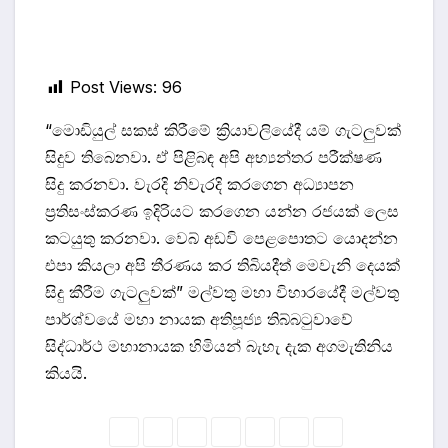
Post Views:
96
“මොඩියුල් සකස් කිරීමේ ක්‍රියාවලියේදී යම් ගැටලුවක්
සිදුව තිබෙනවා. ඒ පිළිබඳ අපි අභ්‍යන්තර පරීක්ෂණ
සිදු කරනවා. වැරදි නිවැරදි කරගෙන අධ්‍යාපන
ප්‍රතිසංස්කරණ ඉදිරියට කරගෙන යන්න රජයක් ලෙස
කටයුතු කරනවා. වෙබ් අඩවි පෙළපොතට යොදන්න
එපා කියලා අපි තීරණය කර තිබියදීත් මෙවැනි දෙයක්
සිදු කීරීම ගැටලුවක්” මල්වතු මහා විහාරයේදී මල්වතු
පාර්ශ්වයේ මහා නායක අතිපූජ්‍ය තිබ්බටුවාවේ
සිද්ධාර්ථ මහානායක හිමියන් බැහැ දැක අගමැතිනිය
කියයි.