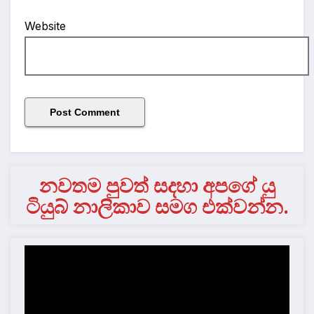
Website
නවතම පුවත් සදහා අපගේ යු
ටියුබ් නාලිකාව සමග එක්වන්න.