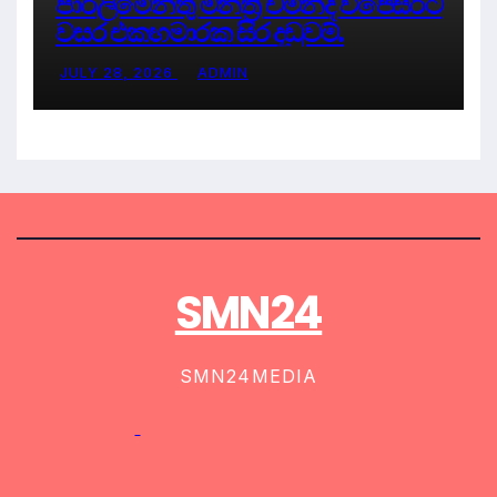
පාර්ලිමේන්තු මන්ත්‍රී චමින්ද විජේසිරිට
වසර එකහමාරක සිර දඬුවම්.
JULY 28, 2026
ADMIN
SMN24
SMN24MEDIA