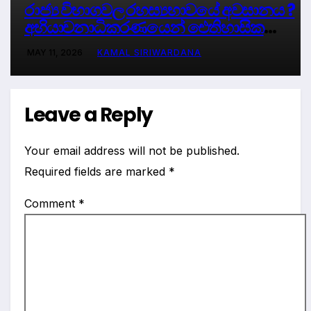
රාජ්‍ය විභාගවල රහස්‍යභාවයේ අවසානය ?
අභියාචනාධිකරණයෙන් ඓතිහාසික
තීන්දුවක්.
MAY 11, 2026
KAMAL SIRIWARDANA
Leave a Reply
Your email address will not be published.
Required fields are marked
*
Comment
*