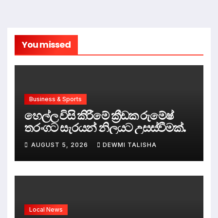
You missed
Business & Sports
හෙල්ල විසි කිරීමේ ක්‍රීඩක රුමේෂ්
තරංගට සැරයන් නිලයට උසස්වීමක්.
AUGUST 5, 2026
DEWMI TALISHA
Local News