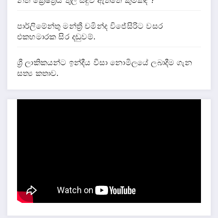
නීතී ක්‍රේෂ්ත්‍රය තුල සිදුව ඇත්තේ කුමක්ද ?
පාර්ලිමේන්තු මන්ත්‍රී චමින්ද විජේසිරිට වසර
එකහමාරක සිර දඬුවම්.
ශ්‍රී ලාකිකයන්ට ඉන්දීය වීසා නොමිලයේ ලබාදීම ගැන
සත්‍ය කතාව.