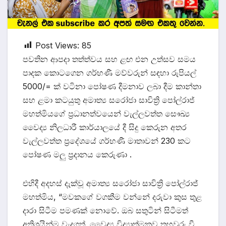
Post Views:
85
පවතින ආපදා තත්ත්වය සහ ළඟ එන උත්සව සමය
පාදක කොටගෙන ගර්භණී මව්වරුන් සඳහා රුපියල්
5000/= ක් වටිනා පෝෂණ දීමනාව ලබා දීම කාන්තා
සහ ළමා කටයුතු අමාත්‍ය සරෝජා සාවිත්‍රි පෝල්රාජ්
මහත්මියගේ ප්‍රධානත්වයෙන් වැල්ලවත්ත සෞඛ්‍ය
වෛද්‍ය නිලධාරී කාර්යාලයේ දී සිදු කෙරුන අතර
වැල්ලවත්ත ප්‍රදේශයේ ගර්භණී මාතාවන් 230 කට
පෝෂණ මලු ප්‍රදානය කෙරුණා .
එහිදී අදහස් දැක්වූ අමාත්‍ය සරෝජා සාවිත්‍රි පෝල්රාජ්
මහත්මිය, “මවකගේ වගකීම වන්නේ දරුවා කුස තුළ
දාරා සිටීම පමණක් නොවේ. ඔබ සතුටින් සිටීමත්
අතිශයින්ම වැදගත්. වෛද්‍ය විද්‍යාත්මකව තහවුරු වී