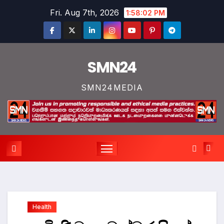
Skip
Fri. Aug 7th, 2026
1:58:02 PM
to
content
SMN24
SMN24MEDIA
Health