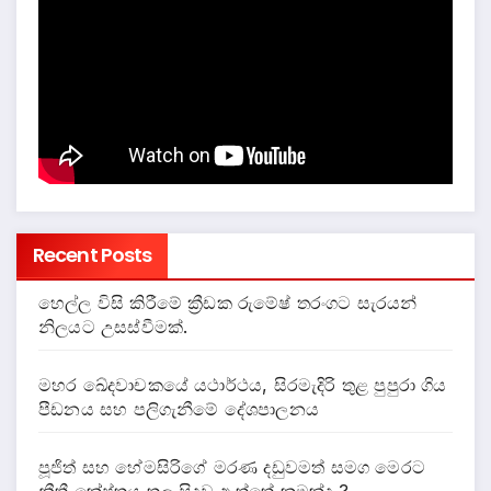
Recent Posts
හෙල්ල විසි කිරීමේ ක්‍රීඩක රුමේෂ් තරංගට සැරයන්
නිලයට උසස්වීමක්.
මහර ඛේදවාචකයේ යථාර්ථය, සිරමැදිරි තුළ පුපුරා ගිය
පීඩනය සහ පලිගැනීමේ දේශපාලනය
පූජිත් සහ හේමසිරිගේ මරණ දඩුවමත් සමග මෙරට