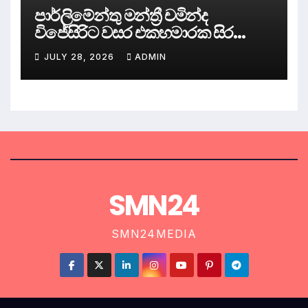
පාර්ලිමේන්තු මන්ත්‍රී චමින්ද
විජේසිරිට වසර එකහමාරක සිර
දඬුවම්.
JULY 28, 2026
ADMIN
SMN24
SMN24MEDIA