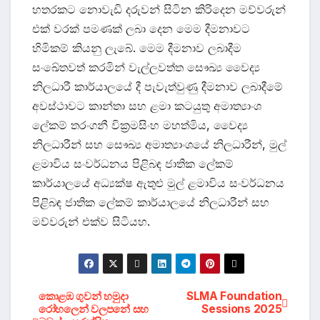
හතරකට නොවැඩි දරුවන් සිටින කිරිදෙන මව්වරුන්
එක් වරක් පමණක් ලබා දෙන මෙම දීමනාවට
හිමිකම් කියනු ලැබේ. මෙම දීමනාව ලබාදීම
සංඛේතවත් කරමින් වැල්ලවත්ත සෞඛ්‍ය වෛද්‍ය
නිලධාරී කාර්යාලයේ දී පැවැත්වුණු දීමනාව ලබාදීමේ
අවස්ථාවට කාන්තා සහ ළමා කටයුතු අමාත්‍යාංශ
ලේකම් තරංගනී වික්‍රමසිංහ මහත්මිය, වෛද්‍ය
නිලධාරීන් සහ සෞඛ්‍ය අමාත්‍යාංශයේ නිලධාරීන්, මුල්
ළමාවිය සංවර්ධනය පිළිබඳ ජාතික ලේකම්
කාර්යාලයේ අධ්‍යක්ෂ ඇතුළු මුල් ළමාවිය සංවර්ධනය
පිළිබඳ ජාතික ලේකම් කාර්යාලයේ නිලධාරීන් සහ
මව්වරුන් එක්ව සිටියහ.
Post
කොළඹ ගුවන් හමුදා
SLMA Foundation
රෝහලෙන් වලපනේ සහ
Sessions 2025