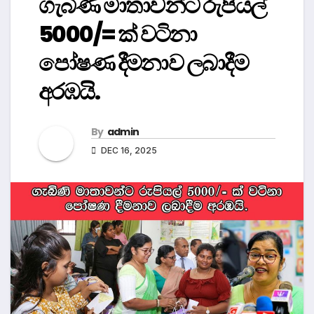
ගැබිණි මාතාවන්ට රුපියල්
5000/= ක් වටිනා
පෝෂණ දීමනාව ලබාදීම
අරඹයි.
By
admin
DEC 16, 2025