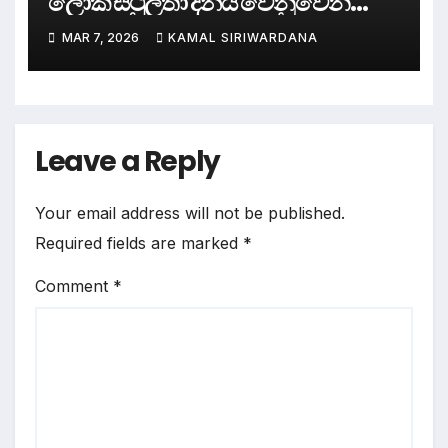
ලෝක ස්ථුලතා දිනය වෙනුවෙන්
සෞඛ්‍යමය පාගමනක්.
MAR 7, 2026
KAMAL SIRIWARDANA
Leave a Reply
Your email address will not be published.
Required fields are marked
*
Comment
*