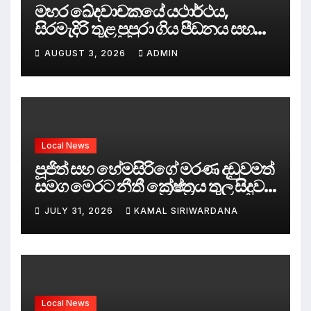
මහර ඛේදවාචකයේ යථාර්ථය,
සිරමැදිරි තුළ පුපුරා ගිය පීඩනය සහ
පලිගැනීමේ දේශපාලනය
AUGUST 3, 2026
ADMIN
Local News
පූජිත් සහ හේමසිරිගේ මරණ දඩුවමත්
සමග මෙරට නීතී ක්‍රේෂ්ත්‍රය තුල සිදුව
ඇත්තේ කුමක්ද ?
JULY 31, 2026
KAMAL SIRIWARDANA
Local News