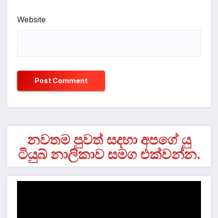
Website
නවතම පුවත් සදහා අපගේ යු
ටියුබ් නාලිකාව සමග එක්වන්න.