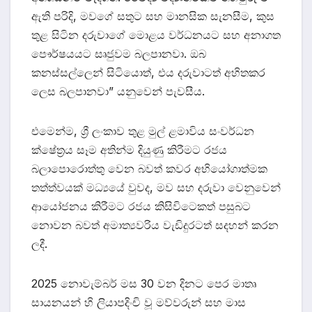
ඇති පරිදි, මවගේ සතුට සහ මානසික සැනසීම, කුස
තුළ සිටින දරුවාගේ මොළය වර්ධනයට සහ අනාගත
පෞර්ෂයයට සෘජුවම බලපානවා. ඔබ
කනස්සල්ලෙන් සිටියොත්, එය දරුවාටත් අහිතකර
ලෙස බලපානවා” යනුවෙන් පැවසීය.
එමෙන්ම, ශ්‍රී ලංකාව තුළ මුල් ළමාවිය සංවර්ධන
ක්ෂේත්‍රය සෑම අතින්ම දියුණු කිරීමට රජය
බලාපොරොත්තු වෙන බවත් කවර අභියෝගාත්මක
තත්ත්වයක් මධ්‍යයේ වුවද, මව සහ දරුවා වෙනුවෙන්
ආයෝජනය කිරීමට රජය කිසිවිටෙකත් පසුබට
නොවන බවත් අමාත්‍යවරිය වැඩිදුරටත් සදහන් කරන
ලදී.
2025 නොවැම්බර් මස 30 වන දිනට පෙර මාතෘ
සායනයන් හි ලියාපදිංචි වූ මව්වරුන් සහ මාස