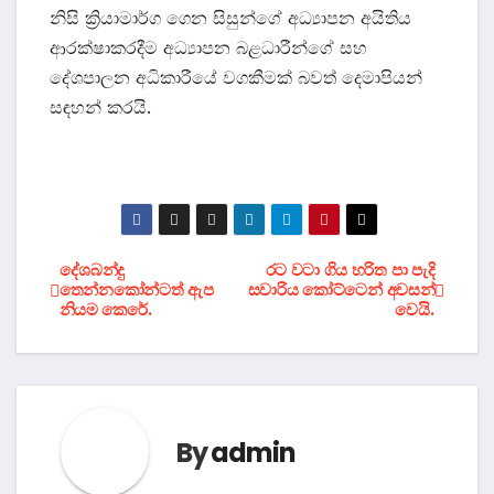
නිසි ක්‍රියාමාර්ග ගෙන සිසුන්ගේ අධ්‍යාපන අයිතිය
ආරක්ෂාකරදීම අධ්‍යාපන බළධාරීන්ගේ සහ
දේශපාලන අධිකාරීයේ වගකීමක් බවත් දෙමාපියන්
සඳහන් කරයි.
Post
දේශබන්දු
රට වටා ගිය හරිත පා පැදි
තෙන්නකෝන්ටත් ඇප
සවාරිය කෝට්ටෙන් අවසන්
නියම කෙරේ.
වෙයි.
navigation
By
admin