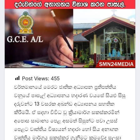
Post Views:
455
වර්තමානයේ මෙරට ජාතික අධ්‍යාපන ප්‍රතිපත්තිය
වනුයේ පාසැල් අධ්‍යාපනය හදාරණ වයසේ සියළු සිසු
දරුවන්ට 13 වසරක අඛන්ඩ අධ්‍යාපනය සහතික
කිරීමයි. ඒ සදහා විවිධ වූ ක්‍රියාමාර්ග සකස්කරමින්
අපොස සාමාන්‍ය පෙළ අසමත් සිසුන්ට පවා උසස්
පෙළට වෘත්තීය විෂ්‍යයන් හදාරා හෝ සිය අනාගත
වෘත්තීය මාර්ගය සකස්කර ගැනීමට ක්‍රමවේද සලසා