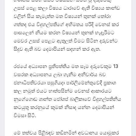
උසස් පෙළ කලා විෂ්‍යය ධාරාවේ ඇති විෂ්‍යය කාන්ඩ
වලින් සිය කැමැත්ත මත විෂ්‍යයන් තුනක් තෝරා
ගත්තද එය විදුහල්පතිගේ අභිමතය පරිදි වෙනස් කර
පාසලෙන් නියම කරන විෂ්‍යයන් තුනක් හැදෑරීමට
මෙවර උසස් පෙළට ඇතුලත් වීමට සිටින දරුවන්ට
සිදුව ඇති බව දෙමාපියන් සඳහන් කර ඇත.
රජයේ අධ්‍යාපන ප්‍රතිපත්තිය මත සෑම දරුවෙකුම 13
වසරක අධ්‍යාපනය ලබා ගැනීම අනිවාර්ය බව
ජනාධිපතිවරයා පසුගියදා පාර්ලිමේන්තුවේදී ප්‍රකාශ
කල නමුත් එයට හාත්පසින්ම වෙනස් ආකාරයට
නුගේගොඩ ශාන්ත ජෝශප් බාලිකාවේ විදුහල්පතිනිය
කටයුතු කරනුයේ කුමක් නිසාද යන්න දෙමාපියන්
විමසා සිටී.
මේ තත්වය පිළිබඳව කඩිනමින් අවධානය යොමුකර