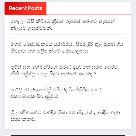
Recent Posts
හෙල්ල විසි කිරීමේ ක්‍රීඩක රුමේෂ් තරංගට සැරයන්
නිලයට උසස්වීමක්.
මහර ඛේදවාචකයේ යථාර්ථය, සිරමැදිරි තුළ පුපුරා ගිය
පීඩනය සහ පලිගැනීමේ දේශපාලනය
පූජිත් සහ හේමසිරිගේ මරණ දඩුවමත් සමග මෙරට
නීතී ක්‍රේෂ්ත්‍රය තුල සිදුව ඇත්තේ කුමක්ද ?
පාර්ලිමේන්තු මන්ත්‍රී චමින්ද විජේසිරිට වසර
එකහමාරක සිර දඬුවම්.
ශ්‍රී ලාකිකයන්ට ඉන්දීය වීසා නොමිලයේ ලබාදීම ගැන
සත්‍ය කතාව.