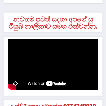
නවතම පුවත් සදහා අපගේ යු
ටියුබ් නාලිකාව සමග එක්වන්න.