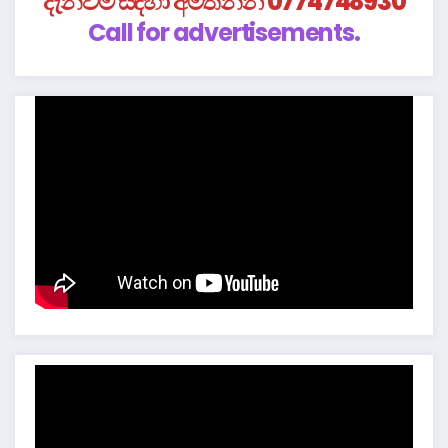
දැන්වීම් සඳහා අමතන්න 0774748930
Call for advertisements.