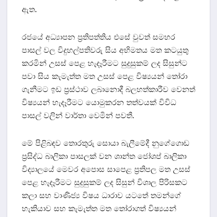
ඇත.
රජයේ අධ්‍යාපන ප්‍රතිපත්තිය එසේ වුවත් සමහර
පාසල් වල විදුහල්පතිවරු සිය අභිමතය මත කටයුතු
කරමින් උසස් පෙළ හැදෑරීමට සුදුසුකම් ලද සිසුන්ට
පවා සිය කැමැත්ත මත උසස් පෙළ විෂ්‍යයන් තෝරා
ගැනීමට ඉඩ ප්‍රස්ථාව ලබානොදී බලහත්කාරීව වෙනත්
විෂ්‍යයන් හැදෑරීමට යොමුකරන තත්වයක් විවිධ
පාසල් වලින් වාර්තා වෙමින් පවතී.
මේ පිළිබඳව තොරතුරු සොයා බැලීමේදී නුගේගොඩ
ප්‍රසිද්ධ බාලිකා පාසලක් වන ශාන්ත ජෝශප් බාලිකා
විද්‍යාලයේ මෙවර අපොස සාපෙළ ප්‍රතිපල මත උසස්
පෙළ හැදෑරීමට සුදුසුකම් ලද සිසුන් විශාල පිරිසකට
කලා සහ වාණිජ්‍ය විෂය ධාරාව යටතේ තමන්ගේ
හැකියාව සහ කැමැත්ත මත තෝරාගත් විෂ්‍යයන්