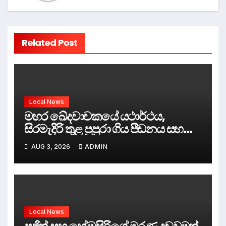
Related Post
Local News
මහර ඛේදවාචකයේ යථාර්ථය,
සිරමැදිරි තුළ පුපුරා ගිය පීඩනය සහ
පලිගැනීමේ දේශපාලනය
AUG 3, 2026
ADMIN
Local News