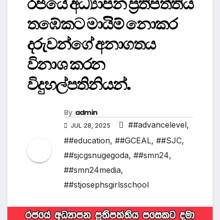
රජයේ අධ්‍යාපන ප්‍රතිපත්තිය
තඹේකට මායිම් නොකර
දරුවන්ගේ අනාගතය
විනාශ කරන
විදුහල්පතිනියන්.
By
admin
##advancelevel
,
JUL 28, 2025
##education
,
##GCEAL
,
##SJC
,
##sjcgsnugegoda
,
##smn24
,
##smn24media
,
##stjosephsgirlsschool