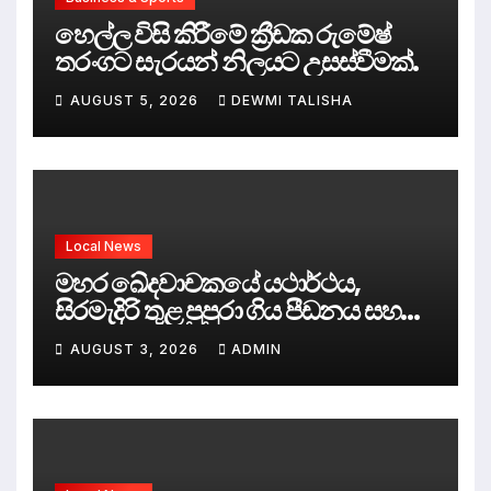
හෙල්ල විසි කිරීමේ ක්‍රීඩක රුමේෂ්
තරංගට සැරයන් නිලයට උසස්වීමක්.
AUGUST 5, 2026
DEWMI TALISHA
Local News
මහර ඛේදවාචකයේ යථාර්ථය,
සිරමැදිරි තුළ පුපුරා ගිය පීඩනය සහ
පලිගැනීමේ දේශපාලනය
AUGUST 3, 2026
ADMIN