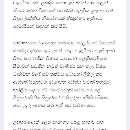
හැදෑරීමට ඉඩ ලබාදිය නොහැකි බවත් පාසැලෙන්
නියම කරන විෂ්‍යයන් පමණක් හැදෑරිය යුතු බවටත්
විදුහල්පතිනිය නියෝගයක් නිකුත්කර ඇති බව
දෙමාපියන් සඳහන් කර සිටී.
සාමාන්‍යයෙන් අපොස සාමාන්‍ය පෙළ සියළු විෂ්‍යයන්
සමත් වූ දරුවෙකුට උසස් පෙළ හැදෑරීමට හැකි අතර
විද්‍යා සහ ගණිත විෂ්‍යය ධාරාවන් හැදෑරීමේදී යම්
සීමාවන් පවතින නමුත් වාණිජ්‍ය සහ කලා විෂය
ධාරාවන් වලදී එම තත්වය බොහෝ ලිහිල් කර
ඇත්තේ සිසුන්ගේ අධ්‍යාපන අයිතිය වඩාත් තහවුරු
කරලීම සදහා වේ. එසේ නමුත් මෙම පාසලේ
විදුහල්පතිනිය සිසුන්ගේ එකී මූලික අයිතිවාසිකම
පවා උල්ලංඝනය කර ඇති බව වාර්තා වේ.
උදාහරණයක් ලෙස සාමාන්‍ය පෙළ භාෂාව සහ
ගණිතය සමග සියළු විෂයයන් සමත් වූ දරුවෙකු