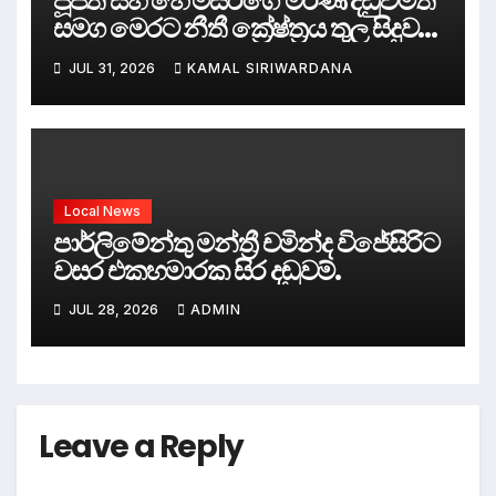
පූජිත් සහ හේමසිරිගේ මරණ දඩුවමත්
සමග මෙරට නීතී ක්‍රේෂ්ත්‍රය තුල සිදුව
ඇත්තේ කුමක්ද ?
JUL 31, 2026
KAMAL SIRIWARDANA
Local News
පාර්ලිමේන්තු මන්ත්‍රී චමින්ද විජේසිරිට
වසර එකහමාරක සිර දඬුවම්.
JUL 28, 2026
ADMIN
Leave a Reply