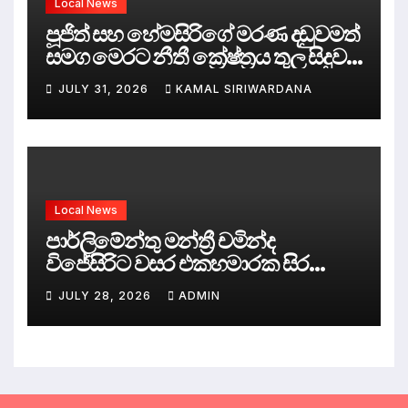
Local News
පූජිත් සහ හේමසිරිගේ මරණ දඩුවමත්
සමග මෙරට නීතී ක්‍රේෂ්ත්‍රය තුල සිදුව
ඇත්තේ කුමක්ද ?
JULY 31, 2026
KAMAL SIRIWARDANA
Local News
පාර්ලිමේන්තු මන්ත්‍රී චමින්ද
විජේසිරිට වසර එකහමාරක සිර
දඬුවම්.
JULY 28, 2026
ADMIN