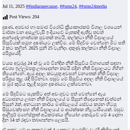
Jul 11, 2025
##indiarapecause
,
##smn24
,
##smn24media
Post Views:
204
දූෂණ, අපචාර හා සමාජ විරෝධී ක්‍රියාකාරකම් විශාල වශයෙන්
වාර්තා වන අසැල්වැසි ඉංදියාවේ මෑතකදී ඇතිවූ තවත්
ආන්දෝලනාත්මක පුවතක් තමයි, කල්කටා නීති විද්‍යාලයේ
සිසුවියක් සමූහ දූෂණයට ලක්වීම. මේ සිදුවීම වෙන්නෙ මීට සති
2 කට කලින්. 2025 ජූනි 25 වැනිදා. දකුණු කල්කටා නීති විද්‍යාල
පරිශ්‍රයේදි.
වයස අවුරුදු 24 ක් වූ මේ වින්දිත නීති සිසුවිය විභාගයක් සඳහා
අවශ්‍ය ඉල්ලුම්පත්‍ර ලබාදෙන්න තමයි එදින නීති විද්‍යාලයට ගිහින්
තියෙන්නෙ. ඇය අදාල කටයුතු අවසන් වනතෙක් නීති විද්‍යාල
පරිශ්‍රය තුළ රැඳී සිටිනවා. පසුව මේ සිසුවිය අදාල නීති විද්‍යාලයේ
ම මුර කුටිය තුළදී සමූහ දූෂණයට ලක්වෙනවා.
මේ සිදුවීමට සැකපිට අත් අඩංගුවට පත් වෙන්නේ ඇය
අධ්‍යාපනය ලබන නීති විද්‍යාලයේ ම සිසුන් තිදෙනෙක් (වත්මන්
සිසුන් 2ක්, අනධ්‍යන කාර්ය මණ්ඩලයේ සේවය කරන හිටපු
සිසුවෙක්) සහ නීති විද්‍යාලයේ ම ආරක්ෂක නිළධාරියෙක්. පසුව
ආලිපූර් මහේස්ත්‍රාත් අධිකරණය නියෝග කෙරුවේ මේ 4 දෙනා
දින 14 ක් රඳවා තබාගන්නා ලෙසයි.
ඒ අනුව මේ සැකකරුවන් 4 දෙනාට එරෙහිව වැරදි කිහිපයක්