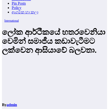
Pin Posts
Policy
ආගමික හා කලා
International
ලෝක ආර්ථිකයේ හතරවෙනියා
වෙමින් සමාජීය කඩාවැටීමට
ලක්වෙන ආසියාවේ බලවතා.
By
admin