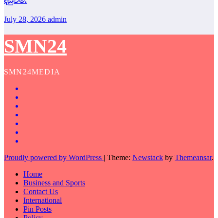
දඬුවම්.
July 28, 2026
admin
SMN24
SMN24MEDIA
Proudly powered by WordPress
|
Theme:
Newstack
by
Themeansar
.
Home
Business and Sports
Contact Us
International
Pin Posts
Policy