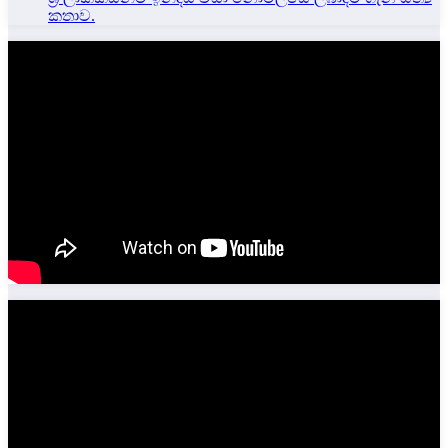
කතාව.