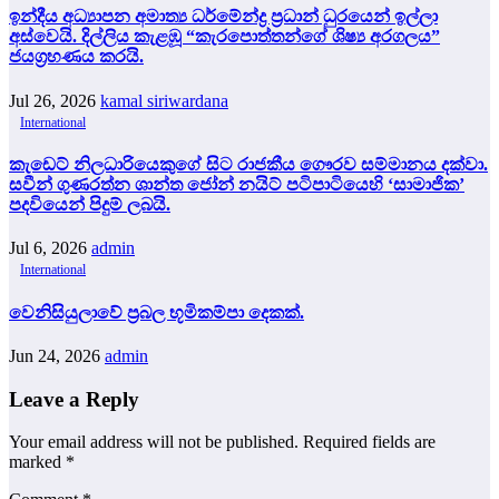
ඉන්දීය අධ්‍යාපන අමාත්‍ය ධර්මේන්ද්‍ර ප්‍රධාන් ධුරයෙන් ඉල්ලා
අස්වෙයි. දිල්ලිය කැළඹූ “කැරපොත්තන්ගේ ශිෂ්‍ය අරගලය”
ජයග්‍රහණය කරයි.
Jul 26, 2026
kamal siriwardana
International
කැඩෙට් නිලධාරියෙකුගේ සිට රාජකීය ගෞරව සම්මානය දක්වා.
සවීන් ගුණරත්න ශාන්ත ජෝන් නයිට් පටිපාටියෙහි ‘සාමාජික’
පදවියෙන් පිදුම් ලබයි.
Jul 6, 2026
admin
International
වෙනිසියුලාවේ ප්‍රබල භූමිකම්පා දෙකක්.
Jun 24, 2026
admin
Leave a Reply
Your email address will not be published.
Required fields are
marked
*