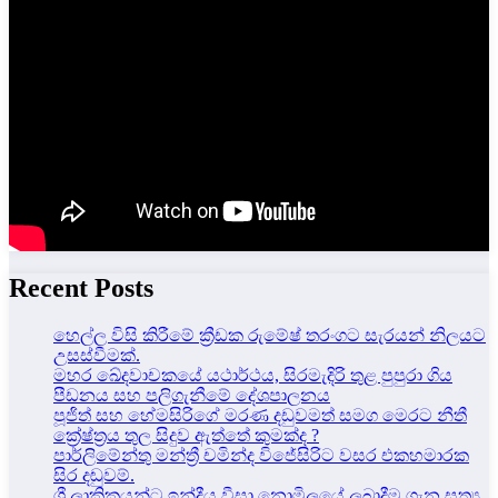
Recent Posts
හෙල්ල විසි කිරීමේ ක්‍රීඩක රුමේෂ් තරංගට සැරයන් නිලයට
උසස්වීමක්.
මහර ඛේදවාචකයේ යථාර්ථය, සිරමැදිරි තුළ පුපුරා ගිය
පීඩනය සහ පලිගැනීමේ දේශපාලනය
පූජිත් සහ හේමසිරිගේ මරණ දඩුවමත් සමග මෙරට නීතී
ක්‍රේෂ්ත්‍රය තුල සිදුව ඇත්තේ කුමක්ද ?
පාර්ලිමේන්තු මන්ත්‍රී චමින්ද විජේසිරිට වසර එකහමාරක
සිර දඬුවම්.
ශ්‍රී ලාකිකයන්ට ඉන්දීය වීසා නොමිලයේ ලබාදීම ගැන සත්‍ය