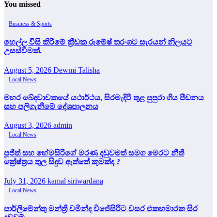
You missed
Business & Sports
හෙල්ල විසි කිරීමේ ක්‍රීඩක රුමේෂ් තරංගට සැරයන් නිලයට
උසස්වීමක්.
August 5, 2026
Dewmi Talisha
Local News
මහර ඛේදවාචකයේ යථාර්ථය, සිරමැදිරි තුළ පුපුරා ගිය පීඩනය
සහ පලිගැනීමේ දේශපාලනය
August 3, 2026
admin
Local News
පූජිත් සහ හේමසිරිගේ මරණ දඩුවමත් සමග මෙරට නීතී
ක්‍රේෂ්ත්‍රය තුල සිදුව ඇත්තේ කුමක්ද ?
July 31, 2026
kamal siriwardana
Local News
පාර්ලිමේන්තු මන්ත්‍රී චමින්ද විජේසිරිට වසර එකහමාරක සිර