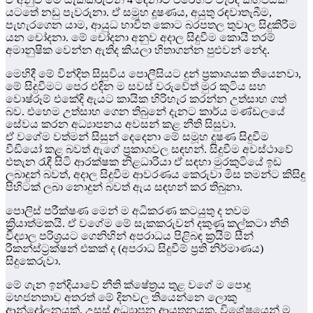
යටතේ නඩු පැවරුනා. ඒ සමූහ දූෂණය, අයුතු රඳවාතැබීම,
පැහැරගෙන යාම, ආයුධ භාවිත කොට බරපතල තුවාල සිදුකිරීම
යන චෝදනා. මේ චෝදනා අනුව අදාල සිදුවීම කොයි තරම්
අමානුෂික වෙන්න ඇතිද කියලා හිතාගන්න පුළුවන් නේද.
මෙහිදී මේ වින්දිත සිසුවිය පොලීසියට දුන් ප්‍රකාශයක තියෙනවා,
මේ සිදුවීමට පෙර එදින ම සවස් වරුවේත් මුර කුටිය සහ
වොෂ්රූම් එකේදි ඇයට කායික හිරිහැර කරන්න උත්සාහ ගත්
බව. එහෙම උත්සාහ ගෙන තිබුනේ දැනට කාර්ය මණ්ඩලයේ
සේවය කරන අධ්‍යාපනය අවසන් කළ නීති සිසුවා.
ඒ වගේම වත්මන් සිසුන් දෙදෙනා මේ සමූහ දූෂණ සිදුවීම
වීඩියෝ කළ බවත් ඇගේ ප්‍රකාශවල සඳහන්. සිදුවීම අවස්ථාවේ
එතැන රැඳී සිටි ආරක්ෂක නිළධාරියා ඒ සඳහා මුරකුටියේ ඉඩ
ලබාදුන් බවත්, අදාල සිදුවීම ආවරණය කෙරුවා මිස තමන්ට කිසිඳු
පිහිටක් ලබා නොදුන් බවත් ඇය සඳහන් කර තිබුනා.
පොලිස් පරීක්ෂණ මෙන් ම අධිකරණ කටයුතු ද තවම
ක්‍රියාත්මකයි. ඒ වගේම මේ සැකකරුවන් දකුණු කල්කටා නීති
විද්‍යාල පරිශ්‍රයට ගෙනිහින් අපරාධය පිළිබඳ ක්‍රයිම් සීන්
රීකන්ස්ට්‍රක්ෂන් එකක් ද (අපරාධ සිදුවීම් ප්‍රති නිර්මාණය)
සිදුකෙරුවා.
මේ ගැන ඉන්දියාවේ නීති ක්ෂේත්‍රය තුළ වගේ ම පොදු
මහජනතාව අතරත් මේ දිනවල තියෙන්නෙ ලොකු
ආන්දෝලනයක්. උසස් අධ්‍යාපන ආයතනයක, විශේෂයෙන් ම