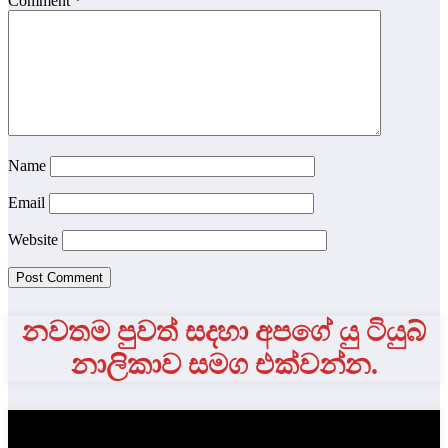
Comment
*
Name
Email
Website
නවතම පුවත් සදහා අපගේ යු ටියුබ්
නාලිකාව සමග එක්වන්න.