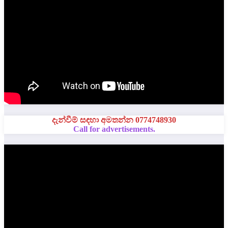
දැන්වීම් සඳහා අමතන්න 0774748930
Call for advertisements.