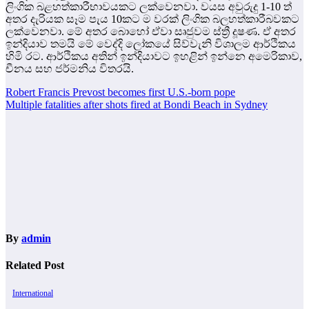
ලිංගික බළහත්කාරීභාවයකට ලක්වෙනවා. වයස අවුරුදු 1-10 ත්
අතර දැරියක සෑම පැය 10කට ම වරක් ලිංගික බලහත්කාරීබවකට
ලක්වෙනවා. මේ අතර බොහෝ ඒවා සෘජුවම ස්ත්‍රී දූෂණ. ඒ අතර
ඉන්දියාව තමයි මේ වෙද්දි ලෝකයේ සිව්වැනි විශාලම ආර්ථිකය
හිමි රට. ආර්ථිකය අතින් ඉන්දියාවට ඉහළින් ඉන්නෙ අමෙරිකාව,
චීනය සහ ජර්මනිය විතරයි.
Post
Robert Francis Prevost becomes first U.S.-born pope
Multiple fatalities after shots fired at Bondi Beach in Sydney
navigation
By
admin
Related Post
International