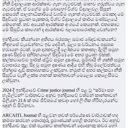
නීති විද්‍යාලයක ආරක්ෂාව ගැන ගැටළුවක්. මානව ගරුත්වය ගැන
ගැටළුවක්. ඒ වගේම මේ බොහෝ විශ්ව විද්‍යාලවල සිසුන්
කෙරෙහි පාලනාධිකාරියේ වගවීම ගැනත් ගැටළුවක්. මොකද මේ
සිදුවීමේ ප්‍රධාන සැකකරු විශ්ව විද්‍යාලයේ කාර්ය මණ්ඩලයේ
කෙනෙක්. තව අයෙක් ආරක්ෂක අංශයේ කෙනෙක්. එතකොට
මේ සිසුවිය කාගෙන් ද ආරක්ෂාව බලාපොරොත්තු වෙන්නෙ?
ඉන්දියාව කියන්නෙ අතිශය බරපතල සමාජ ඛේදවාචකයන්ට
නිදහසේ වැඩෙන්නට ඉඩ දෙමින්, මූල්‍ය සංවර්ධනය පසුපස
හඹායන රටක්. මෑත දශකවලදී ලෝකයම කතාකල දිල්ලි සමූහ
දූෂණ සිදුවීම (නිර්භයාගේ සිදුවීම) මේ අතර ප්‍රධාන එකක්.
කල්කටාවේම පාර්ක් ස්ට්‍රීට් සමූහ දූෂණය, මුම්බායි හි ශක්ති සමූහ
ව්‍යාපාරය තුළ සිදු වූ සමූහ දූෂණය ආදිය එහි තිබූ ම්ලේච්ඡත්වය
හින්දාම දැඩි කතාබහකට ලක්වුනා. නමුත් ඒ අතර කල්කටා නීති
සිසුවිය වැනි ලක්ෂ ගානක් කාන්තාවන් මෙලෙස කෙලෙසීමට
ලක්වුනා.
2024 දි ඉන්දියාවේ Crime justice journal හි පළ වූ “ෂර්මා සහ
හැමිල්ටන්“ වාර්තාවට අනුව ඉන්දියාවේ වත්මන් කාන්තාවන්
මිලියන 21.6 ක් තම ජීවිතයේ කවදා හෝ ලිංගික හිරිහැරයන්ට
බඳුන් වී සිටිනවා.
ARCAITL Journal හි පළවන තවත් පර්යේෂණ වාර්ථාවක් හද
කම්පා කරවන තොරතුරු ප්‍රමාණයක් හෙළි කරනවා. ඊට අනුව
ඉන්දියාව තුළ එක් පැයකට කාන්තාවන් දෙදෙනකු කවර හෝ