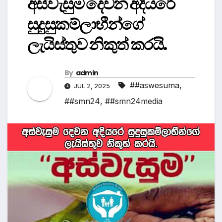
අස්වැසුම දෙවන අදියරේ
සුදුසුකම්ලාභීන්ගේ
ලැයිස්තුව නිකුත් කරයි.
By
admin
##aswesuma
,
JUL 2, 2025
##smn24
,
##smn24media