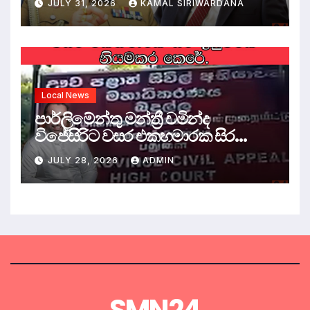
JULY 31, 2026
KAMAL SIRIWARDANA
Local News
පාර්ලිමේන්තු මන්ත්‍රී චමින්ද
විජේසිරිට වසර එකහමාරක සිර
දඬුවම්.
JULY 28, 2026
ADMIN