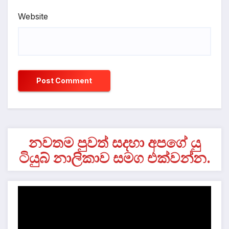
Website
නවතම පුවත් සදහා අපගේ යු
ටියුබ් නාලිකාව සමග එක්වන්න.