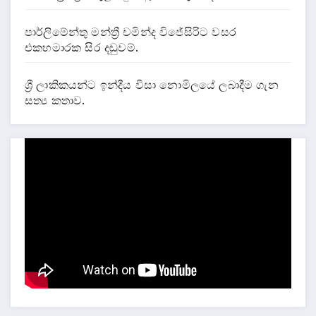
පාර්ලිමේන්තු මන්ත්‍රී චමින්ද විජේසිරිට වසර
එකහමාරක සිර දඬුවම්.
ශ්‍රී ලාකිකයන්ට ඉන්දීය වීසා නොමිලයේ ලබාදීම ගැන
සත්‍ය කතාව.