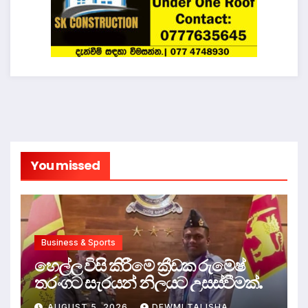
You missed
Business & Sports
හෙල්ල විසි කිරීමේ ක්‍රීඩක රුමේෂ්
තරංගට සැරයන් නිලයට උසස්වීමක්.
AUGUST 5, 2026
DEWMI TALISHA