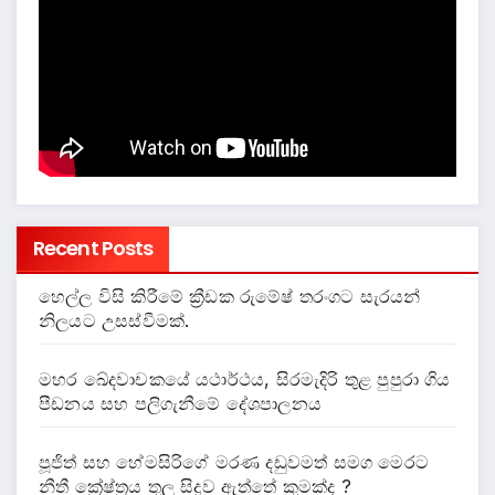
Recent Posts
හෙල්ල විසි කිරීමේ ක්‍රීඩක රුමේෂ් තරංගට සැරයන්
නිලයට උසස්වීමක්.
මහර ඛේදවාචකයේ යථාර්ථය, සිරමැදිරි තුළ පුපුරා ගිය
පීඩනය සහ පලිගැනීමේ දේශපාලනය
පූජිත් සහ හේමසිරිගේ මරණ දඩුවමත් සමග මෙරට
නීතී ක්‍රේෂ්ත්‍රය තුල සිදුව ඇත්තේ කුමක්ද ?