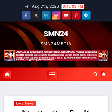
Skip
Fri. Aug 7th, 2026
6:42:06 PM
to
content
SMN24
SMN24MEDIA
Local News