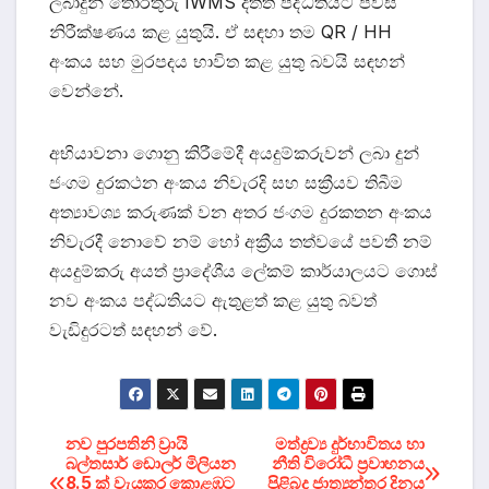
ලබාදුන් තොරතුරු IWMS දත්ත පද්ධතියට පිවිස
නිරීක්ෂණය කළ යුතුයි. ඒ සඳහා තම QR / HH
අංකය සහ මුරපදය භාවිත කළ යුතු බවයි සඳහන්
වෙන්නේ.
අභියාවනා ගොනු කිරීමේදී අයදුම්කරුවන් ලබා දුන්
ජංගම දුරකථන අංකය නිවැරදි සහ සක්‍රීයව තිබීම
අත්‍යාවශ්‍ය කරුණක් වන අතර ජංගම දුරකතන අංකය
නිවැරදී නොවේ නම් හෝ අක්‍රීය තත්වයේ පවතී නම්
අයදුම්කරු අයත් ප්‍රාදේශීය ලේකම් කාර්යාලයට ගොස්
නව අංකය පද්ධතියට ඇතුළත් කළ යුතු බවත්
වැඩිදුරටත් සඳහන් වේ.
Post
නව පුරපතිනි ව්‍රායි
මත්ද්‍රව්‍ය දුර්භාවිතය හා
බල්තසාර් ඩොලර් මිලියන
නීති විරෝධී ප‍්‍රවාහනය
8.5 ක් වැයකර කොළඹට
පිළිබද ජාත්‍යන්තර දිනය