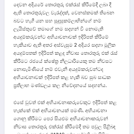
දෙවන අදියරේ තොරතුරු එක්රැස් කිරීමේදී ලබා දී
ඇති තොරතුරුවල වැරැද්දක්, වෙනස්කමක් තිබෙන
බවට හැගී යන සහ සුදුසුකම්ලාභින්ගේ නම්
ලැයිස්තුවේ තමාගේ නම සදහන් වී නොමැති
අයදුම්කරුවන්ට අභියාචනාවක් ඉදිරිපත් කිරීමේ
හැකියාව ඇති අතර අස්වැසුම 2 අදියර සදහා මූලික
අයදුම්පතක් ඉදිරිපත් කළද නිවාස තොරතුරු එක් රැස්
කිරීමට රජයේ ක්ෂේත්‍ර නිලධාරියෙකු තම නිවසට
නොපැමිණියේ නම් එවැනි අයදුම්කරුවන්ටද
අභියාචනාවක් ඉදිරිපත් කළ හැකි බව සුබ සාධක
ප්‍රතිලාභ මණ්ඩලය කල නිවේදනයේ සදහන්ය.
එසේ වුවත් එක් අභියාචනාකරුවෙකුට ඉදිරිපත් කළ
හැක්කේ එක් අභියාචනයක් පමණි. අභියාචනා
ගොනු කිරීමට පෙර සියළුම අභියාචනාකරුවන්
නිවාස තොරතුරු එක්රැස් කිරීමේදී තම පවුල පිළිබඳ