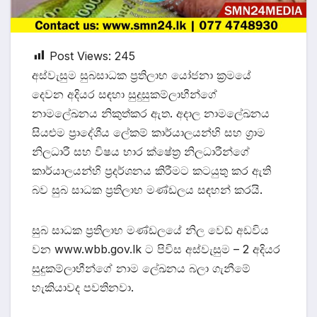
Post Views:
245
අස්වැසුම සුබසාධක ප්‍රතිලාභ යෝජනා ක්‍රමයේ
දෙවන අදියර සඳහා සුදුසුකම්ලාභීන්ගේ
නාමලේඛනය නිකුත්කර ඇත. අදාල නාමලේඛනය
සියළුම ප්‍රාදේශීය ලේකම් කාර්යාලයන්හි සහ ග්‍රාම
නිලධාරී සහ විෂය භාර ක්ෂේත්‍ර නිලධාරීන්ගේ
කාර්යාලයන්හි ප්‍රදර්ශනය කිරීමට කටයුතු කර ඇති
බව සුබ සාධක ප්‍රතිලාභ මණ්ඩලය සඳහන් කරයි.
සුබ සාධක ප්‍රතිලාභ මණ්ඩලයේ නිල වෙඩ් අඩවිය
වන www.wbb.gov.lk ට පිවිස අස්වැසුම – 2 අදියර
සුදුකම්ලාභීන්ගේ නාම ලේඛනය බලා ගැනීමේ
හැකියාවද පවතිනවා.