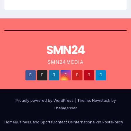
SMN24
SMN24MEDIA
Proudly powered by WordPress
|
Theme:
Newstack
by
Themeansar
.
Home
Business and Sports
Contact Us
International
Pin Posts
Policy