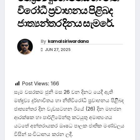
විරෝධී ප‍්‍රවාහනය පිළිබද
ජාත්‍යන්තර දිනය සැමරේ.
By
kamal siriwardana
JUN 27, 2025
Post Views:
166
සෑම වසරකම ජුනි මස 26 වන දිනට යෙදී ඇති
මත්ද්‍රව්‍ය දුර්භාවිතය හා නීතිවිරෝධී ප‍්‍රවාහනය පිළිිබද
ජාත්‍යන්තර දින වැඩසටහන ඊයේ (26) දින මහජන
ආරක්ෂක හා පාර්ලිමේන්තු කටයුතු අමාත්‍යංශය
යටතේ අන්තරායකර ඖෂධ පාලක ජාතික මණ්ඩලය
විසින් සංවිධානය කරන ලදී.