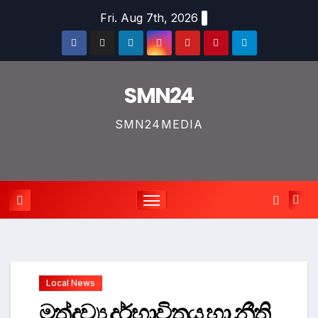
Skip
Fri. Aug 7th, 2026
to
content
SMN24
SMN24MEDIA
Local News
මත්ද්‍රව්‍ය දුර්භාවිතය හා නීති