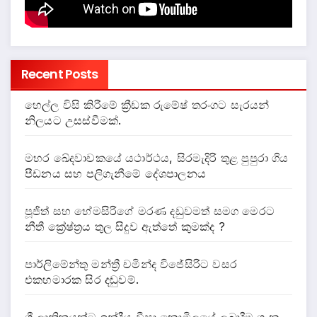
Recent Posts
හෙල්ල විසි කිරීමේ ක්‍රීඩක රුමේෂ් තරංගට සැරයන්
නිලයට උසස්වීමක්.
මහර ඛේදවාචකයේ යථාර්ථය, සිරමැදිරි තුළ පුපුරා ගිය
පීඩනය සහ පලිගැනීමේ දේශපාලනය
පූජිත් සහ හේමසිරිගේ මරණ දඩුවමත් සමග මෙරට
නීතී ක්‍රේෂ්ත්‍රය තුල සිදුව ඇත්තේ කුමක්ද ?
පාර්ලිමේන්තු මන්ත්‍රී චමින්ද විජේසිරිට වසර
එකහමාරක සිර දඬුවම්.
ශ්‍රී ලාකිකයන්ට ඉන්දීය වීසා නොමිලයේ ලබාදීම ගැන