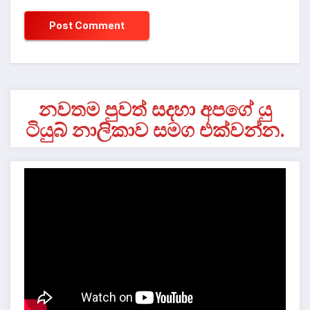
නවතම පුවත් සදහා අපගේ යු
ටියුබ් නාලිකාව සමග එක්වන්න.