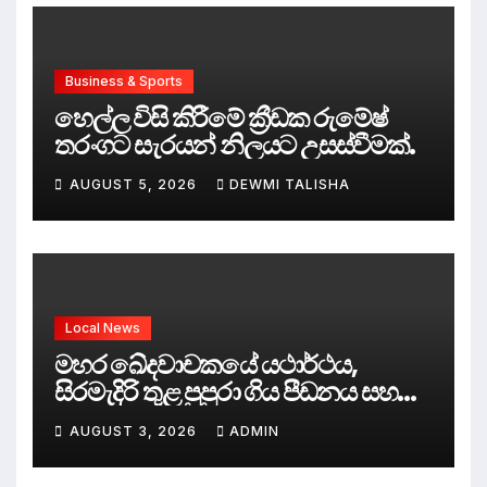
Business & Sports
හෙල්ල විසි කිරීමේ ක්‍රීඩක රුමේෂ්
තරංගට සැරයන් නිලයට උසස්වීමක්.
AUGUST 5, 2026
DEWMI TALISHA
Local News
මහර ඛේදවාචකයේ යථාර්ථය,
සිරමැදිරි තුළ පුපුරා ගිය පීඩනය සහ
පලිගැනීමේ දේශපාලනය
AUGUST 3, 2026
ADMIN