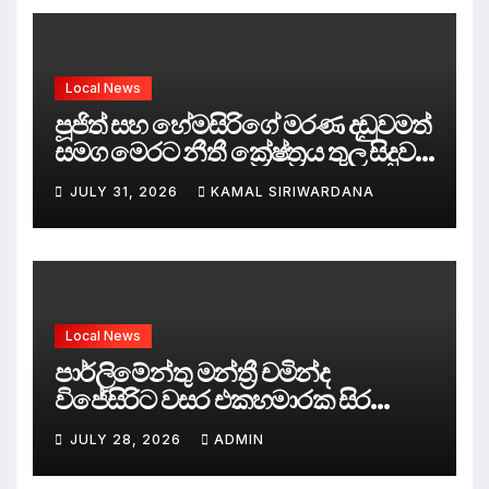
Local News
පූජිත් සහ හේමසිරිගේ මරණ දඩුවමත්
සමග මෙරට නීතී ක්‍රේෂ්ත්‍රය තුල සිදුව
ඇත්තේ කුමක්ද ?
JULY 31, 2026
KAMAL SIRIWARDANA
Local News
පාර්ලිමේන්තු මන්ත්‍රී චමින්ද
විජේසිරිට වසර එකහමාරක සිර
දඬුවම්.
JULY 28, 2026
ADMIN