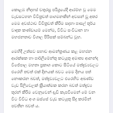
කොළඹ නිදහස් චතුරස‍්‍ර පරිශ‍්‍රයේදී ආරම්භ වූ මෙම
වැඩසටහන විවිත‍්‍රවත් පාගමනකින් අවසන් වූු අතර
මෙම අවස්ථාව විචිත‍්‍රවත් කිරීම සදහා පාසල් තූර්ය
වාදක කණ්ඩායම් මෙන්ම, විවිධ සංවිධාන හා
මහජනතාව විශාල පිරිසක් සම්බන්ධ වූහ.
මෙහිදී උත්සව සභාව ආමන්ත‍්‍රණය කළ මහජන
ආරක්ෂක හා පාර්ලිමේන්තු කටයුතු අමාත්‍ය ආනන්ද
විජේපාල මහතා ප‍්‍රකාශ කොට සිටියේ මත්ද්‍රව්‍යවලට
එරෙහි තවත් එක් දිනයක් බවට මෙම දිනය පත්
නොකරන බවත්, මත්ද්‍රව්‍යවලට එරෙහිව අඛණ්ඩ
වැඩ පිලිවෙලක් ක‍්‍රියාත්මක කරන බවත් මත්ද්‍රව්‍ය
තුරන් කිරීම වෙනුවෙන් දැඩි කැපවීමෙන් මේ වන
විට විවිධ අංශ ඔස්සේ වැඩ කටයුතු සිදු කරමින්
පවතින බවත් ය.