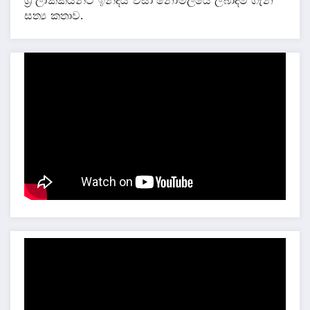
සත්‍ය කතාව.