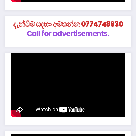
දැන්වීම් සඳහා අමතන්න 0774748930
Call for advertisements.