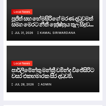
Local News
පූජිත් සහ හේමසිරිගේ මරණ දඩුවමත්
සමග මෙරට නීතී ක්‍රේෂ්ත්‍රය තුල සිදුව
ඇත්තේ කුමක්ද ?
JUL 31, 2026
KAMAL SIRIWARDANA
Local News
පාර්ලිමේන්තු මන්ත්‍රී චමින්ද විජේසිරිට
වසර එකහමාරක සිර දඬුවම්.
JUL 28, 2026
ADMIN