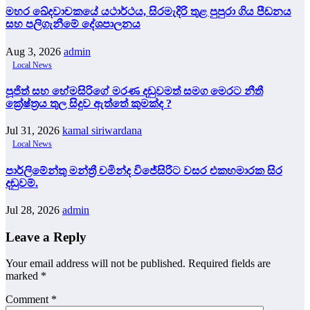
මහර ඛේදවාචකයේ යථාර්ථය, සිරමැදිරි තුළ පුපුරා ගිය පීඩනය
සහ පලිගැනීමේ දේශපාලනය
Aug 3, 2026
admin
Local News
පූජිත් සහ හේමසිරිගේ මරණ දඩුවමත් සමග මෙරට නීතී
ක්‍රේෂ්ත්‍රය තුල සිදුව ඇත්තේ කුමක්ද ?
Jul 31, 2026
kamal siriwardana
Local News
පාර්ලිමේන්තු මන්ත්‍රී චමින්ද විජේසිරිට වසර එකහමාරක සිර
දඬුවම්.
Jul 28, 2026
admin
Leave a Reply
Your email address will not be published.
Required fields are
marked
*
Comment
*