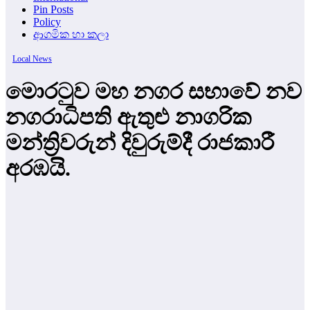
Pin Posts
Policy
ආගමික හා කලා
Local News
මොරටුව මහ නගර සභාවේ නව
නගරාධිපති ඇතුළු නාගරික
මන්ත්‍රිවරුන් දිවුරුම්දී රාජකාරී
අරඹයි.