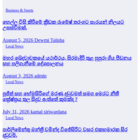
Business & Sports
හෙල්ල විසි කිරීමේ ක්‍රීඩක රුමේෂ් තරංගට සැරයන් නිලයට
උසස්වීමක්.
August 5, 2026
Dewmi Talisha
Local News
මහර ඛේදවාචකයේ යථාර්ථය, සිරමැදිරි තුළ පුපුරා ගිය පීඩනය
සහ පලිගැනීමේ දේශපාලනය
August 3, 2026
admin
Local News
පූජිත් සහ හේමසිරිගේ මරණ දඩුවමත් සමග මෙරට නීතී
ක්‍රේෂ්ත්‍රය තුල සිදුව ඇත්තේ කුමක්ද ?
July 31, 2026
kamal siriwardana
Local News
පාර්ලිමේන්තු මන්ත්‍රී චමින්ද විජේසිරිට වසර එකහමාරක සිර
දඬුවම්.