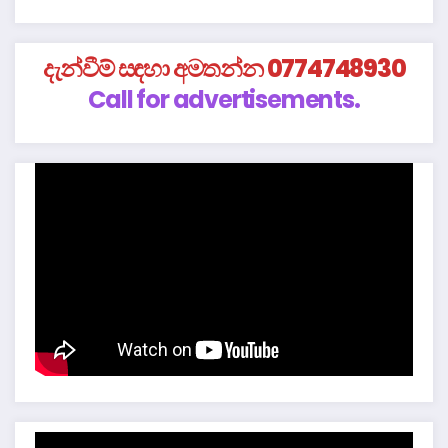
දැන්වීම් සඳහා අමතන්න 0774748930
Call for advertisements.