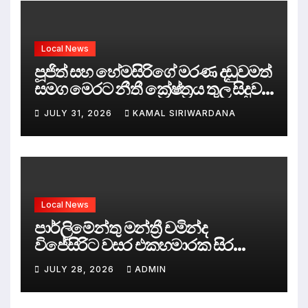
Local News
පූජිත් සහ හේමසිරිගේ මරණ දඩුවමත්
සමග මෙරට නීතී ක්‍රේෂ්ත්‍රය තුල සිදුව
ඇත්තේ කුමක්ද ?
JULY 31, 2026
KAMAL SIRIWARDANA
Local News
පාර්ලිමේන්තු මන්ත්‍රී චමින්ද
විජේසිරිට වසර එකහමාරක සිර
දඬුවම්.
JULY 28, 2026
ADMIN