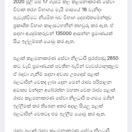
2020 ජූලි මස 17 ගැසට් කල කළමනාකරණ සේවා
විවෘත තරග විභාගය මැයි මාසයේ 18 වැනිදා
පැවැත්වීමට නියමිත බව විභාග දෙපාර්තමේන්තුව
ප්‍රකාශිත විභාග කාලසටහනින් තහවුරු කර ඇත. ඒ
සදහා අයදුම්කරුවන් 135000 ආසන්න ප්‍රමාණයක්
සිය ඉල්ලුම්පත් යොමු කර ඇත.
පළාත් කළමනාකරණ සේවා නිලධාරී පුරප්පාඩු 2850
කට වැඩි ප්‍රමාණයක් පවතින බැවින් ව්‍යවස්ථානුකූලව
ඒ බදවා ගැනීම් සදහා අවශ්‍ය උපදෙස් පළාත්
බලධාරීන් වෙතද ලබා දෙන මෙන් රාජ්‍ය පරිපාලන
අමාත්‍ය චන්දන අබේරත්න මහතා වෙත රාජ්‍ය පළාත්
රාජ්‍ය කළමනාකරණ සේවා නිලධාරී සංගමය මගින්
ඉල්ලීමක් කර තිබෙන අතර අදාල සියලු පළාත්
බලධාරින් වෙතටද එම ඉල්ලීම යොමු කර ඇත.
රාජ්‍ය පළාත් රාජ්‍ය කළමනාකරණ සේවා නිලධාරී