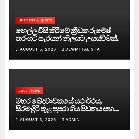
Business & Sports
හෙල්ල විසි කිරීමේ ක්‍රීඩක රුමේෂ්
තරංගට සැරයන් නිලයට උසස්වීමක්.
AUGUST 5, 2026
DEWMI TALISHA
Local News
මහර ඛේදවාචකයේ යථාර්ථය,
සිරමැදිරි තුළ පුපුරා ගිය පීඩනය සහ
පලිගැනීමේ දේශපාලනය
AUGUST 3, 2026
ADMIN