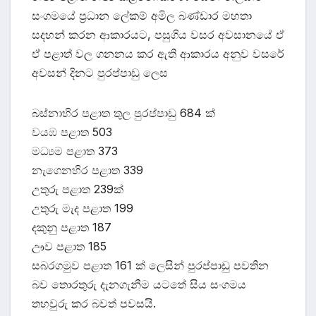
සංගමයේ ප්‍රධාන ලේකම් අමිල බණ්ඩාර මහතා
සදහන් කරන ආකාරයට, පසුගිය වසර අවසානයේ ඒ
ඒ පළාත් වල ගනනය කර ඇති ආකාරය අනුව වසරේ
අවසන් දිනට පුරප්පාඩු ලෙස
බස්නාහිර පළාත තුල පුරප්පාඩු 684 ක්
වයඹ පළාත 503
මධ්‍යම පළාත 373
නැගෙනහිර පළාත 339
උතුරු පළාත 239ක්
උතුරු මැද පළාත 199
දකුනු පළාත 187
ඌව පළාත 185
සබරගමුව පළාත 161 ක් ලෙසින් පුරප්පාඩු පවතින
බව තොරතුරු දැනගැනීම යටතේ සිය සංගමය
තහවුරු කර බවත් පවසයි.