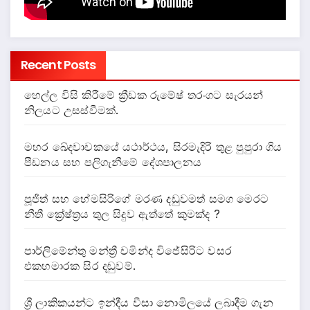
Recent Posts
හෙල්ල විසි කිරීමේ ක්‍රීඩක රුමේෂ් තරංගට සැරයන්
නිලයට උසස්වීමක්.
මහර ඛේදවාචකයේ යථාර්ථය, සිරමැදිරි තුළ පුපුරා ගිය
පීඩනය සහ පලිගැනීමේ දේශපාලනය
පූජිත් සහ හේමසිරිගේ මරණ දඩුවමත් සමග මෙරට
නීතී ක්‍රේෂ්ත්‍රය තුල සිදුව ඇත්තේ කුමක්ද ?
පාර්ලිමේන්තු මන්ත්‍රී චමින්ද විජේසිරිට වසර
එකහමාරක සිර දඬුවම්.
ශ්‍රී ලාකිකයන්ට ඉන්දීය වීසා නොමිලයේ ලබාදීම ගැන