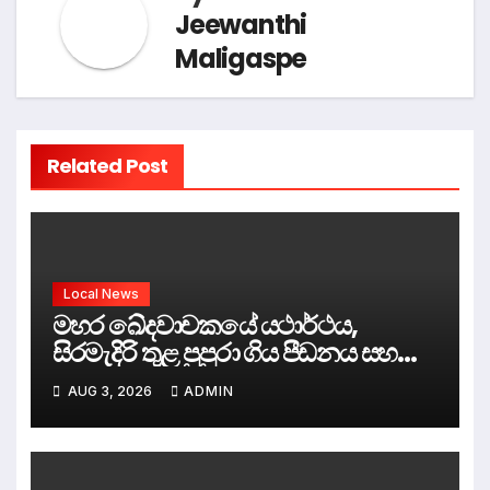
Jeewanthi
Maligaspe
Related Post
Local News
මහර ඛේදවාචකයේ යථාර්ථය,
සිරමැදිරි තුළ පුපුරා ගිය පීඩනය සහ
පලිගැනීමේ දේශපාලනය
AUG 3, 2026
ADMIN