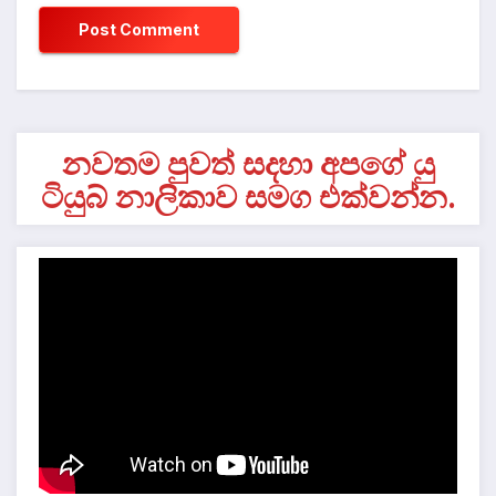
නවතම පුවත් සදහා අපගේ යු
ටියුබ් නාලිකාව සමග එක්වන්න.