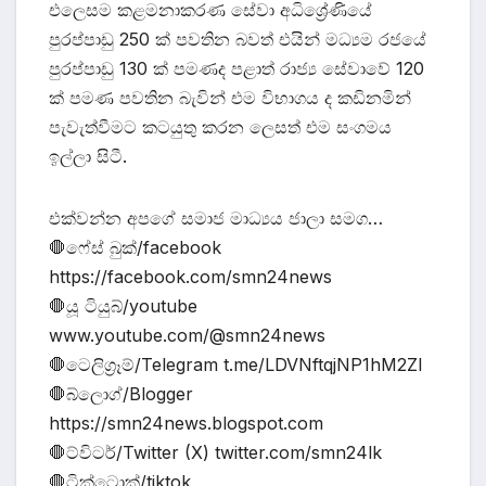
එලෙසම කළමනාකරණ සේවා අධිශ්‍රේණියේ
පුරප්පාඩු 250 ක් පවතින බවත් එයින් මධ්‍යම රජයේ
පුරප්පාඩු 130 ක් පමණද පළාත් රාජ්‍ය සේවාවේ 120
ක් පමණ පවතින බැවින් එම විභාගය ද කඩිනමින්
පැවැත්වීමට කටයුතු කරන ලෙසත් එම සංගමය
ඉල්ලා සිටී.
එක්වන්න අපගේ සමාජ මාධ්‍යය ජාලා සමග…
🛑ෆේස් බුක්/facebook
https://facebook.com/smn24news
🛑යූ ටියුබ්/youtube
www.youtube.com/@smn24news
🛑ටෙලිග්‍රෑම්/Telegram t.me/LDVNftqjNP1hM2Zl
🛑බ්ලොග්/Blogger
https://smn24news.blogspot.com
🛑ට්විටර්/Twitter (X) twitter.com/smn24lk
🛑ටික්ටොක්/tiktok