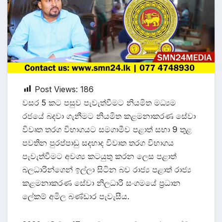
Post Views:
186
වසර 5 කට පසුව පැවැත්වීමට නියමිත මධ්‍යම
රජයේ බදවා ගැනීමට නියමිත කළමනාකරණ සේවා
විවෘත තරග විභාගයට සමගාමීව පළාත් සභා 9 තුළ
පවතින පුරප්පාඩු සදහාද විවෘත තරග විභාගය
පැවැත්වීමට අවශ්‍ය කටයුතු කරන ලෙස පළාත්
බලධාරින්ගෙන් ඉල්ලා සිටින බව රාජ්‍ය පළාත් රාජ්‍ය
කළමනාකරණ සේවා නිලධාරී සංගමයේ ප්‍රධාන
ලේකම් අමිල බණ්ඩාර පැවැසීය.