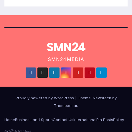
SMN24
SMN24MEDIA
Proudly powered by WordPress
|
Theme:
Newstack
by
Themeansar
.
Home
Business and Sports
Contact Us
International
Pin Posts
Policy
ආගමික හා කලා