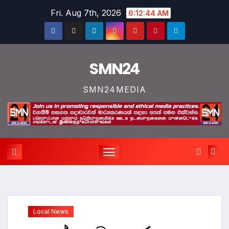
Skip
Fri. Aug 7th, 2026
6:12:44 AM
to
content
SMN24
SMN24MEDIA
Local News