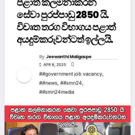
පළාත් කලමනාකරන
සේවා පුරප්පාඩු 2850 යි.
විවෘත තරග විභාගය පළාත්
අයදුම්කරුවන්ටත් ඉල්ලයි.
By
Jeewanthi Maligaspe
APR 8, 2025
##government job vacancy
,
##news
,
##smn24
,
##smn24media