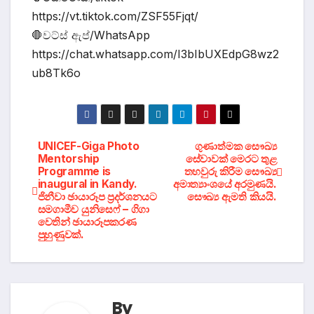
https://vt.tiktok.com/ZSF55Fjqt/
🛑වට්ස් ඇප්/WhatsApp
https://chat.whatsapp.com/I3bIbUXEdpG8wz2
ub8Tk6o
Post
UNICEF-Giga Photo
ගුණාත්මක සෞඛ්‍ය
Mentorship
සේවාවක් මෙරට තුළ
Programme is
තහවුරු කිරීම සෞඛ්‍ය
navigation
inaugural in Kandy.
අමාත්‍යාංශයේ අරමුණයි.
ජිනීවා ඡායාරූප ප්‍රදර්ශනයට
සෞඛ්‍ය ඇමති කියයි.
සමගාමීව යුනිසෙෆ් – ගිගා
වෙතින් ඡායාරූපකරණ
පුහුණුවක්.
By