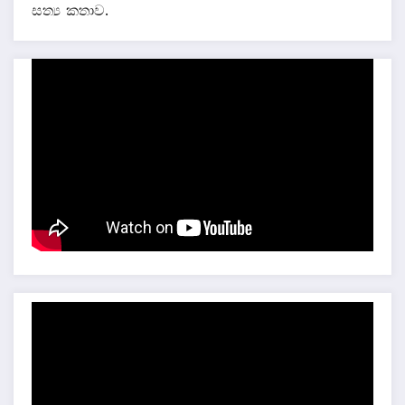
සත්‍ය කතාව.