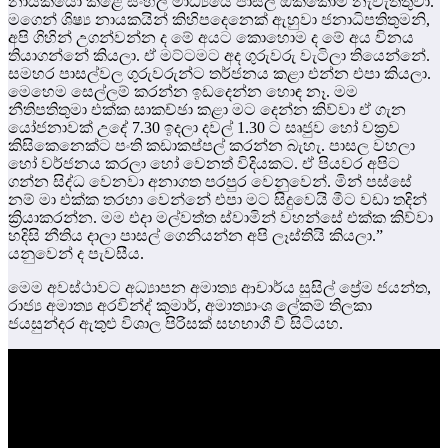
නායකයෝ කළේ සිංහල මාධ්‍යයේ පාසල් ඔක්කොම නැවැත්තුවා.
මගෙන් ශිෂ්‍ය නායකයින් කිහිපදෙනෙක් ඇහුවා ජනාධිපතිතුමනි,
අපි ගිහින් උගන්වන්න ද මේ අයට කොහොම ද මේ අය විනය
තියාගන්නේ කියලා. ඒ මට්ටමට අද ගුරුවරු වැටිලා තියෙන්නේ.
සමහර පාසල්වල ගුරුවරුන්ට තර්ජනය කළා එන්න එපා කියලා.
මෙහෙම සෙල්ලම් කරන්න ඉඩදෙන්න හොඳ නෑ. මම
නීතිපතිතුමා එක්ක සාකච්ඡා කළා මට දෙන්න කිව්වා ඒ ගැන
යෝජනාවක් උදේ 7.30 ඉදලා දවල් 1.30 ට සෘජුව හෝ වක්‍රව
කිසිකෙනෙක්ට පංති කඩාකප්පල් කරන්න බැහැ. පාසල වහලා
හෝ වර්ජනය කරලා හෝ වෙනත් විදියකට. ඒ පියවර අපිට
ගන්න සිද්ධ වෙනවා අනාගත පරපුර වෙනුවෙන්. මින් පස්සේ
නම් මා එක්ක තරහා වෙන්නේ එපා මට සිදුවෙයි මීට වඩා තදින්
ක්‍රියාකරන්න. මම එදා මල්වත්ත ස්වාමින් වහන්සේ එක්ක කිව්වා
හදිසි නීතිය දාලා පාසල් ගෙනියන්න අපි ලෑස්තියි කියලා.”
යනුවෙන් ද පැවසීය.
මෙම අවස්ථාවට අධ්‍යාපන අමාත්‍ය ආචාර්ය සුසිල් ප්‍රේම ජයන්ත,
රාජ්‍ය අමාත්‍ය අරවින්ද් කුමාර්, අමාත්‍යාංශ ලේකම් තිලකා
ජයසුන්දර ඇතුළු විශාල පිරිසක් සහභාගී වී සිටියහ.