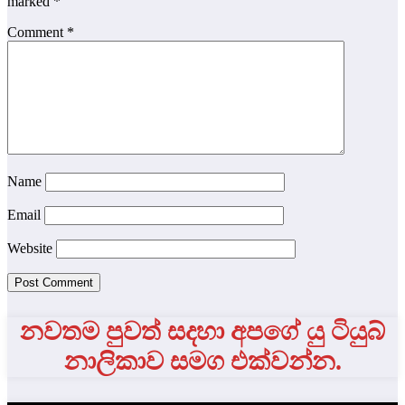
marked
*
Comment
*
Name
Email
Website
නවතම පුවත් සදහා අපගේ යු ටියුබ්
නාලිකාව සමග එක්වන්න.