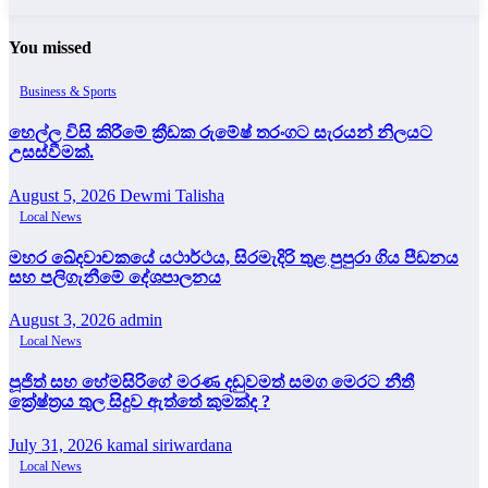
You missed
Business & Sports
හෙල්ල විසි කිරීමේ ක්‍රීඩක රුමේෂ් තරංගට සැරයන් නිලයට
උසස්වීමක්.
August 5, 2026
Dewmi Talisha
Local News
මහර ඛේදවාචකයේ යථාර්ථය, සිරමැදිරි තුළ පුපුරා ගිය පීඩනය
සහ පලිගැනීමේ දේශපාලනය
August 3, 2026
admin
Local News
පූජිත් සහ හේමසිරිගේ මරණ දඩුවමත් සමග මෙරට නීතී
ක්‍රේෂ්ත්‍රය තුල සිදුව ඇත්තේ කුමක්ද ?
July 31, 2026
kamal siriwardana
Local News