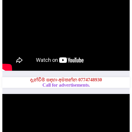
දැන්වීම් සඳහා අමතන්න 0774748930
Call for advertisements.