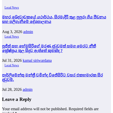
Local News
මහර ඛේදවාචකයේ යථාර්ථය, සිරමැදිරි තුළ පුපුරා ගිය පීඩනය
සහ පලිගැනීමේ දේශපාලනය
Aug 3, 2026
admin
Local News
පූජිත් සහ හේමසිරිගේ මරණ දඩුවමත් සමග මෙරට නීතී
ක්‍රේෂ්ත්‍රය තුල සිදුව ඇත්තේ කුමක්ද ?
Jul 31, 2026
kamal siriwardana
Local News
පාර්ලිමේන්තු මන්ත්‍රී චමින්ද විජේසිරිට වසර එකහමාරක සිර
දඬුවම්.
Jul 28, 2026
admin
Leave a Reply
Your email address will not be published.
Required fields are