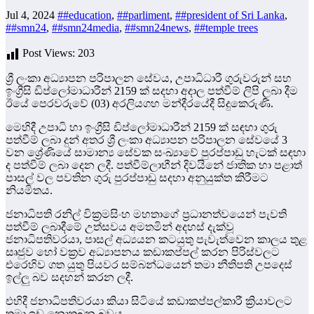
Jul 4, 2024
##education
,
##parliment
,
##president of Sri Lanka
,
##smn24
,
##smn24media
,
##smn24news
,
##temple trees
Post Views:
203
ශ්‍රී ලංකා අධ්‍යාපන පරිපාලන සේවය, උපාධිධාරී ගුරුවරුන් සහ
ඉංග්‍රීසි ඩිප්ලෝමාධාරීන් 2159 ක් සදහා අදාල පත්වීම් ලිපි ලබා දීම
ඊයේ පෙරවරුවේ (03) අරලියගහ මන්දීරයේදී සිදුකෙරුණි.
මෙහිදී උපාධි හා ඉංග්‍රීසි ඩිප්ලෝමාධාරීන් 2159 ක් සඳහා ගුරු
පත්වීම් ලබා දුන් අතර ශ්‍රී ලංකා අධ්‍යාපන පරිපාලන සේවයේ 3
වන ශ්‍රේණියේ සාමාන්‍ය සේවක සංඛ්‍යාවේ පුරප්පාඩු හැටක් සඳහා
ද පත්වීම් ලබා දෙන ලදී. පත්වීම්ලාභීන් දිවයිනේ ජාතික හා පළාත්
පාසල් වල පවතින ගුරු පුරප්පාඩු සදහා අනුයුක්ත කිරීමට
නියමිතය.
ජනාධිපති රනිල් වික්‍රමසිංහ මහතාගේ ප්‍රධානත්වයෙන් පැවති
පත්වීම් ලබාදීමේ උත්සවය අමතමින් අදහස් දැක්වූ
ජනාධිපතිවරයා, පාසල් අධ්‍යයන කටයුතු පැවැත්වෙන කාලය තුළ
සෘජුව හෝ වක්‍රව අධ්‍යාපනය කඩාකප්පල් කරන පිරිස්වලට
එරෙහිව ගත යුතු පියවර සම්බන්ධයෙන් තමා නීතිපති උපදෙස්
ඉල්ලු බව සදහන් කරන ලදී.
එහිදී ජනාධිපතිවරයා කියා සිටියේ කඩාකප්පල්කාරී ක්‍රියාවලට
තමා ඉඩ නොතබන බවය.