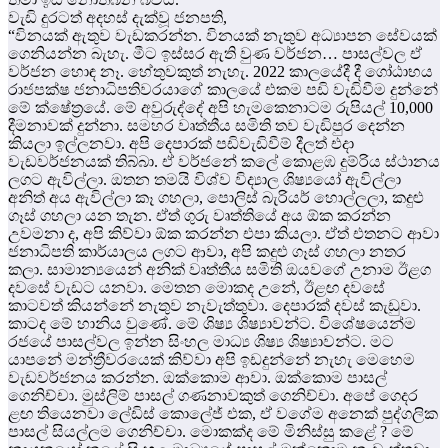
වැඩි දුරටත් අදහස් දැක්වූ ජනපති,
“විනයක් ඇතුව වැඩකරන්න. විනයක් නැතුව අධ්‍යාපන සේවයක්
ගෙනියන්න බැහැ. මීට ඉස්සර ඇති වුණ වර්ජන… පාසල්වල ඒ
වර්ජන හොඳ නෑ. හේතුවකුත් නැහැ. 2022 කාලයේදී දී ගෝඨාභය
රාජපක්ෂ ජනාධිපතිවරයාගේ කාලයේ එකම පඩි වැඩිවීම දුන්නේ
මේ ක්ෂේත්‍රයේ. මේ අවුරුද්දේ අපි හැමකෙනාටම රුපියල් 10,000
දීමනාවක් දුන්නා. සමහර වෘත්තීය සමිති තව වැඩිපුර දෙන්න
කියලා ඉල්ලනවා. අපි දෙපාරක් පඩිවැඩිවීම් දීලත් එදා
වැඩවර්ජනයක් තිබ්බා. ඒ වර්ජනේ කලේ කොළඹ දුම්රිය ස්ථානය
ලගට ඇවිල්ලා. ඔතන තමයි විශ්ව විද්‍යාල ශිෂ්‍යයෝ ඇවිල්ලා
අනිත් අය ඇවිල්ලා කෑ ගහලා, පොලිස් බැරියර් හොල්ලලා, කදුළු
ගෑස් ගහලා යන තැන. ඒත් ගුරු වෘත්තියේ අය ඕක කරන්න
උවමනා ද, අපි කිව්වා ඕක කරන්න එපා කියලා. ඒත් එතනට ආවා
ජනාධිපති කාර්යාලය ලගට ආවා, අපි කදුළු ගෑස් ගහලා නතර
කලා. සාමාන්‍යයෙන් අනික් වෘත්තීය සමිති ඔයවගේ උනාම ඊළග
දවසේ වැඩට යනවා. මෙතන මොකද උනේ, ඊළඟ දවසේ
කාටවත් කියන්නේ නැතුව නැවැත්තුවා. දෙපාරක් දවස් කැඩුවා.
කාටද මේ හානිය වුණේ. මේ ශිෂ්‍ය ශිෂ්‍යාවන්ට. විශේෂයෙන්ම
රජයේ පාසල්වල ඉන්න සිංහල මාධ්‍ය ශිෂ්‍ය ශිෂ්‍යාවන්ට. මට
යාපනේ මන්ත්‍රීවරයෙක් කිව්වා අපි ඉඩදුන්නේ නැහැ මෙහෙම
වැඩවර්ජනය කරන්න. ඔක්කොම ආවා. ඔක්කොම පාසල්
ගෙනිච්චා. මුස්ලිම් පාසල් ගණනාවකුත් ගෙනිච්චා. අපේ ගෙදර
ළඟ තියෙනවා ලේඩිස් කොලේජ් එක, ඒ වගේම අනෙක් පුද්ගලික
පාසල් සියල්ලම ගෙනිච්චා. මොකක්ද මේ මිනිස්සු කළේ ? මේ