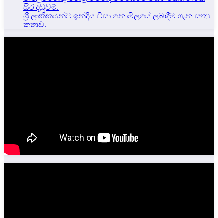
සිර දඬුවම්.
ශ්‍රී ලාකිකයන්ට ඉන්දීය වීසා නොමිලයේ ලබාදීම ගැන සත්‍ය
කතාව.