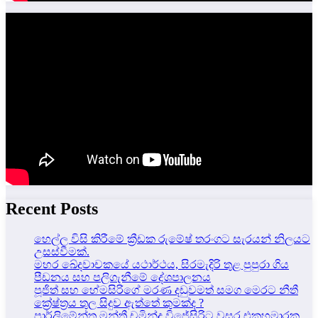
Recent Posts
හෙල්ල විසි කිරීමේ ක්‍රීඩක රුමේෂ් තරංගට සැරයන් නිලයට
උසස්වීමක්.
මහර ඛේදවාචකයේ යථාර්ථය, සිරමැදිරි තුළ පුපුරා ගිය
පීඩනය සහ පලිගැනීමේ දේශපාලනය
පූජිත් සහ හේමසිරිගේ මරණ දඩුවමත් සමග මෙරට නීතී
ක්‍රේෂ්ත්‍රය තුල සිදුව ඇත්තේ කුමක්ද ?
පාර්ලිමේන්තු මන්ත්‍රී චමින්ද විජේසිරිට වසර එකහමාරක