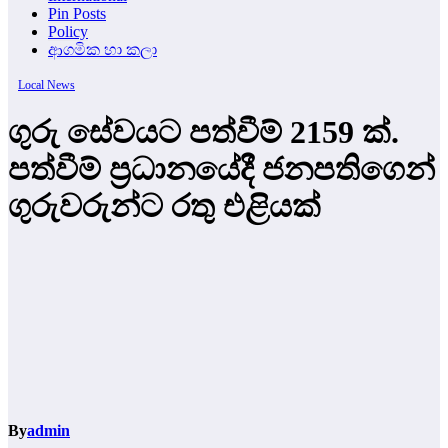
Pin Posts
Policy
ආගමික හා කලා
Local News
ගුරු සේවයට පත්වීම් 2159 ක්.
පත්වීම් ප්‍රධානයේදී ජනපතිගෙන්
ගුරුවරුන්ට රතු එළියක්
By
admin