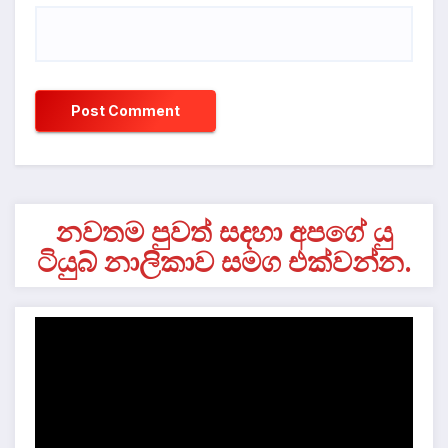
නවතම පුවත් සදහා අපගේ යු
ටියුබ් නාලිකාව සමග එක්වන්න.