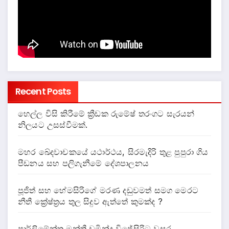
Recent Posts
හෙල්ල විසි කිරීමේ ක්‍රීඩක රුමේෂ් තරංගට සැරයන්
නිලයට උසස්වීමක්.
මහර ඛේදවාචකයේ යථාර්ථය, සිරමැදිරි තුළ පුපුරා ගිය
පීඩනය සහ පලිගැනීමේ දේශපාලනය
පූජිත් සහ හේමසිරිගේ මරණ දඩුවමත් සමග මෙරට
නීතී ක්‍රේෂ්ත්‍රය තුල සිදුව ඇත්තේ කුමක්ද ?
පාර්ලිමේන්තු මන්ත්‍රී චමින්ද විජේසිරිට වසර