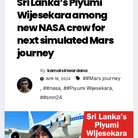
Sri Lanka’s Piyumi
Wijesekara among
new NASA crew for
next simulated Mars
journey
By
kamal siriwardana
##Mars journey
APR 18, 2024
,
##nasa
,
##Piyumi Wijesekara
,
##smn24