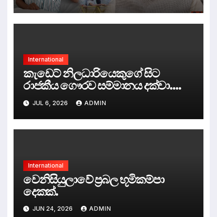
ශිෂ්‍ය අරගලය” ජයග්‍රහණය කරයි.
International
කැඩෙට් නිලධාරියෙකුගේ සිට
රාජකීය ගෞරව සම්මානය දක්වා.
සවීන් ගුණරත්න ශාන්ත ජෝන් නයිට්
JUL 6, 2026
ADMIN
පටිපාටියෙහි ‘සාමාජික’ පදවියෙන්
පිදුම් ලබයි.
International
වෙනිසියුලාවේ ප්‍රබල භූමිකම්පා
දෙකක්.
JUN 24, 2026
ADMIN