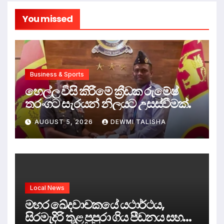
You missed
Business & Sports
හෙල්ල විසි කිරීමේ ක්‍රීඩක රුමේෂ්
තරංගට සැරයන් නිලයට උසස්වීමක්.
AUGUST 5, 2026
DEWMI TALISHA
Local News
මහර ඛේදවාචකයේ යථාර්ථය,
සිරමැදිරි තුළ පුපුරා ගිය පීඩනය සහ