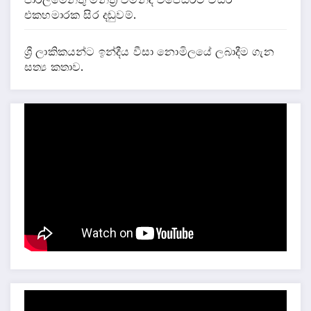
එකහමාරක සිර දඬුවම්.
ශ්‍රී ලාකිකයන්ට ඉන්දීය වීසා නොමිලයේ ලබාදීම ගැන
සත්‍ය කතාව.