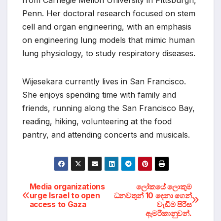
Penn. Her doctoral research focused on stem
cell and organ engineering, with an emphasis
on engineering lung models that mimic human
lung physiology, to study respiratory diseases.
Wijesekara currently lives in San Francisco.
She enjoys spending time with family and
friends, running along the San Francisco Bay,
reading, hiking, volunteering at the food
pantry, and attending concerts and musicals.
Post
Media organizations
ලෝකයේ ලොකුම
urge Israel to open
ධනවතුන් 10 දෙනා ගෙන්
access to Gaza
වැඩිම පිරිස
navigation
ඇමරිකානුවන්.