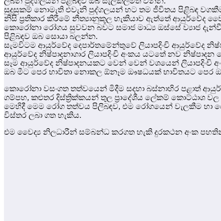
ලබන පුද්ගලයන් පිළිබඳව ඔබ සැලකිලිමත් වන්න.
සුදුසුකම් නොමැති එවැනි පුද්ගලයන් හට තම ජීවිතය පිළිබඳ වග
නිසි ප්‍රතිකාර කිරීමේ නීත්‍යානුකූල හැකියාව ඇත්තේ ආයුර්වේද
කොරෝනා රෝගය සුවවන බවට සමාජ මාධ්‍ය ඔස්සේ ව්‍යාජ දැන්වීම
පිළිබඳව ඔබ සොයා බලන්න.
සැමවිටම ආයුර්වේද දෙපාර්තමේන්තුවේ ලියාපදිංචි ආයුර්වේද න
ආයුර්වේද නිෂ්පාදනාගාර ලියාපදිංචි අංකය යටතේ නව නිෂ්පාදන 
සෑම ආයුර්වේද නිෂ්පාදනයකට වෙන් වෙන් වශයෙන් ලියාපදිංචි අංක
ඔබ මීට පෙර භාවිතා නොකල ඕනෑම ඖෂධයක් භාවිතයට පෙර ඔබ ප්‍ර
කොරෝනා වසංගත තත්වයෙන් මිදීම සදහා බස්නාහිර පළාත් ආයුර්
ගම්පහ, කළුතර දිස්ත්‍රික්කයන් තුල ප්‍රාදේශීය ලේකම් කොට්ඨාශ 
මෙහිදී මෙම රෝග තත්වය පිලිබඳව, එම රෝගයෙන් වැලකීම හා ර
විස්තර ලබා ගත හැකිය.
එම වෛද්‍ය නිලධාරීන් සම්බන්ධ කරගත හැකි දුරකථන අංක පහතින