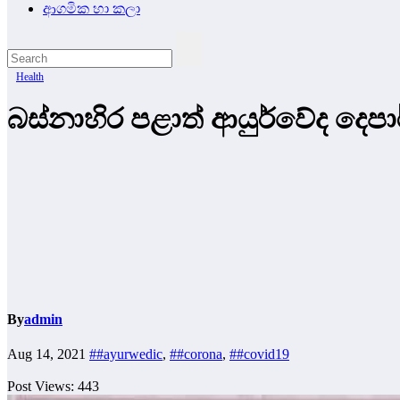
ආගමික හා කලා
Health
බස්නාහිර පළාත් ආයුර්වේද දෙප
By
admin
Aug 14, 2021
##ayurwedic
,
##corona
,
##covid19
Post Views:
443