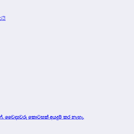
රයි
සන්. වෛද්‍යවරු කොටසක් අයදුම් කර නැහැ.