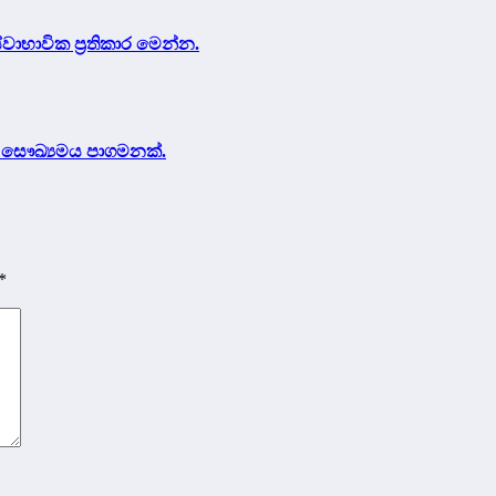
ාභාවික ප්‍රතිකාර මෙන්න.
් සෞඛ්‍යමය පාගමනක්.
*