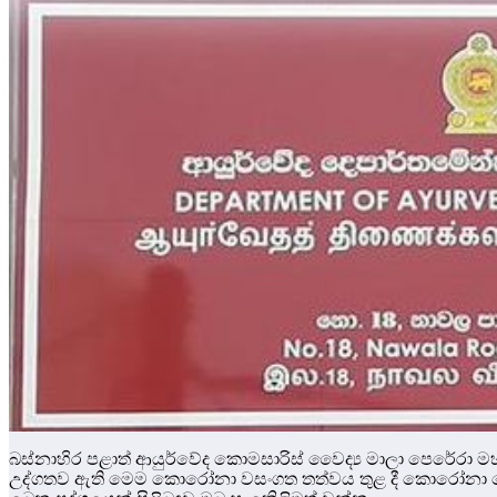
බස්නාහිර පළාත් ආයුර්වේද කොමසාරිස් වෛද්‍ය මාලා පෙරේරා මහ
උද්ගතව ඇති මෙම කොරෝනා වසංගත තත්වය තුළ දී කොරෝනා වෛර