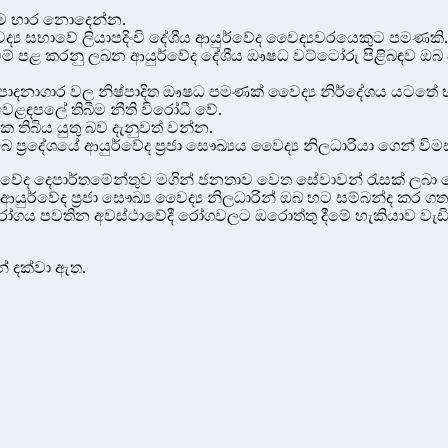
කීම භාර නොදෙන්න.
 වෛද්‍ය සභාවේ ලියාපදිංචි දේශීය ආයුර්වේද වෛද්‍යවරයෙකුට පමණකි.
් පළ කරනු ලබන ආයුර්වේද දේශීය ඖෂධ වට්ටෝරු පිළිබඳව ඔබ සැල
ිෂ්පාදනාගාර වල නිෂ්පාදිත ඖෂධ පමණක් වෛද්‍ය නිර්දේශය යටතේ 
වෙළඳපලේ තිබීම නීති විරෝධී වේ.
 තිබිය යුතු බව දැනුවත් වන්න.
දේශයේ ආයුර්වේද ප්‍රජා සෞඛ්‍යය වෛද්‍ය නිලධාරියා ගෙන් විමස
වේද දෙපාර්තමේන්තුව මගින් ජනතාව වෙත සේවාවන් රැසක් ලබා දේ
වල ආයුර්වේද ප්‍රජා සෞඛ්‍ය වෛද්‍ය නිලධාරින් ඔබ හට සම්බන්ද කර ග
ෝගය පවතින අවස්ථාවේදී රෝගවලට ඔරොත්තු දීමේ හැකියාව වැඩි
් දක්වා ඇත.