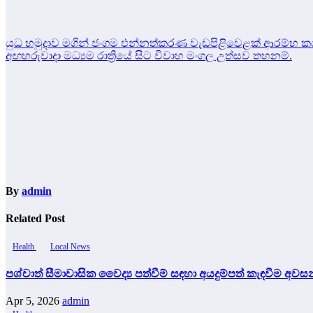
Post
යුධ හමුදාව මගින් ජංගම එන්නත්කරණ වැඩපිළිවෙළක් ආරම්භ ක
අඟහරුවාදා මධ්‍යම රාත්‍රියේ සිට විවාහ මංගල උත්සව තහනම්.
navigation
By
admin
Related Post
Health
Local News
පශ්චාත් සීමාවාසික වෛද්‍ය පත්වීම් සඳහා අයදුම්පත් කැඳවීම අව
Apr 5, 2026
admin