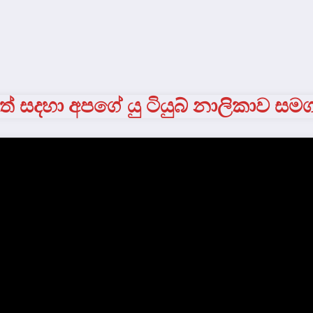
් සදහා අපගේ යු ටියුබ් නාලිකාව සම