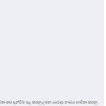
ා කර දැන්වීම් පළ කරනු ලබන වෛද්‍ය නාමය භාවිතා කරනු