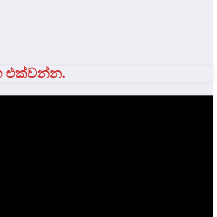
ග එක්වන්න.