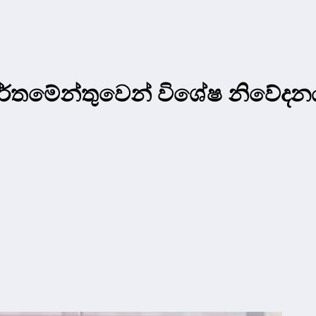
ාර්තමේන්තුවෙන් විශේෂ නිවේදන