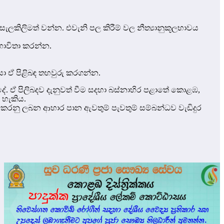
කිලිමත් වන්න. එවැනි පල කිරීම් වල නීත්‍යානුකූලභාවය
භාවිතා කරන්න.
ා ඒ පිළිබඳ තහවුරු කරගන්න.
. ඒ පිලිබදව දැනුවත් වීම සදහා බස්නාහිර පළාතේ කොළඹ,
ත හැකිය.
කරනු ලබන ආහාර පාන ඇවතුම් පැවතුම් සම්බන්ධව වැඩිදුර