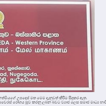
ත්මියගේ උපදෙස් මත මෙම දැනුවත් කිරීම සිදුකර ඇත.
ස් රෝගය සුව කරනු ලබන බවට ව්‍යාජ ලෙස සමාජ මාධ්‍ය භාවිත