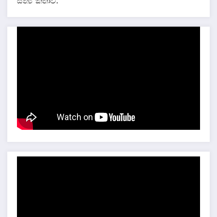
සත්‍ය කතාව.