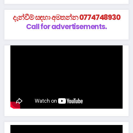
දැන්වීම් සඳහා අමතන්න 0774748930
Call for advertisements.