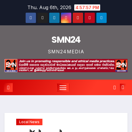
Skip
Thu. Aug 6th, 2026
4:57:58 PM
to
content
SMN24
SMN24MEDIA
Local News