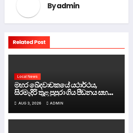
By
admin
Related Post
Local News
මහර ඛේදවාචකයේ යථාර්ථය,
සිරමැදිරි තුළ පුපුරා ගිය පීඩනය සහ
පලිගැනීමේ දේශපාලනය
AUG 3, 2026
ADMIN