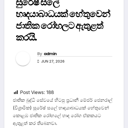
සුරේෂ් සලේ
හෘදයාබාධයක් හේතුවෙන්
ජාතික රෝහලට ඇතුළත්
කරයි.
By
admin
JUN 27, 2026
Post Views:
188
ජාතික බුද්ධි සේවයේ හිටපු ප්‍රධානී මේජර් ජෙනරාල්
(විශ්‍රාමික) සුරේෂ් සලේ හෘදයාබාධයක් හේතුවෙන්
කොළඹ ජාතික රෝහලේ හෘද රෝග ඒකකයට
ඇතුළත් කර තිබෙනවා.