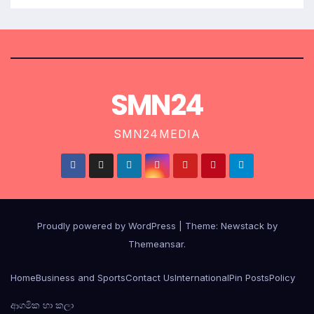
SMN24
SMN24MEDIA
Proudly powered by WordPress
|
Theme:
Newstack
by
Themeansar
.
Home
Business and Sports
Contact Us
International
Pin Posts
Policy
ආගමික හා කලා