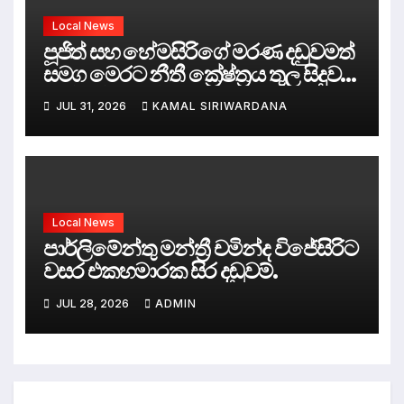
Local News
පූජිත් සහ හේමසිරිගේ මරණ දඩුවමත්
සමග මෙරට නීතී ක්‍රේෂ්ත්‍රය තුල සිදුව
ඇත්තේ කුමක්ද ?
JUL 31, 2026
KAMAL SIRIWARDANA
Local News
පාර්ලිමේන්තු මන්ත්‍රී චමින්ද විජේසිරිට
වසර එකහමාරක සිර දඬුවම්.
JUL 28, 2026
ADMIN