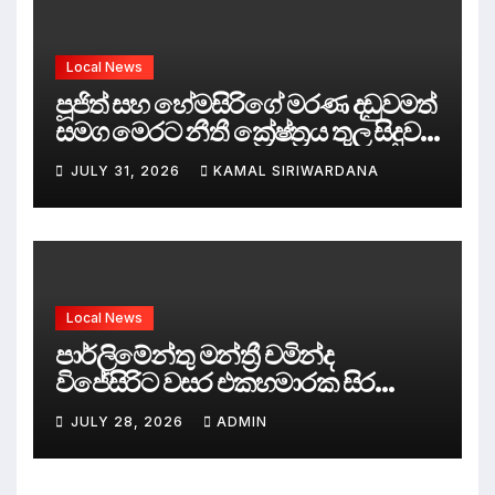
Local News
පූජිත් සහ හේමසිරිගේ මරණ දඩුවමත්
සමග මෙරට නීතී ක්‍රේෂ්ත්‍රය තුල සිදුව
ඇත්තේ කුමක්ද ?
JULY 31, 2026
KAMAL SIRIWARDANA
Local News
පාර්ලිමේන්තු මන්ත්‍රී චමින්ද
විජේසිරිට වසර එකහමාරක සිර
දඬුවම්.
JULY 28, 2026
ADMIN