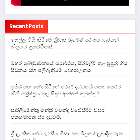
Recent Posts
හෙල්ල විසි කිරීමේ ක්‍රීඩක රුමේෂ් තරංගට සැරයන්
නිලයට උසස්වීමක්.
මහර ඛේදවාචකයේ යථාර්ථය, සිරමැදිරි තුළ පුපුරා ගිය
පීඩනය සහ පලිගැනීමේ දේශපාලනය
පූජිත් සහ හේමසිරිගේ මරණ දඩුවමත් සමග මෙරට
නීතී ක්‍රේෂ්ත්‍රය තුල සිදුව ඇත්තේ කුමක්ද ?
පාර්ලිමේන්තු මන්ත්‍රී චමින්ද විජේසිරිට වසර
එකහමාරක සිර දඬුවම්.
ශ්‍රී ලාකිකයන්ට ඉන්දීය වීසා නොමිලයේ ලබාදීම ගැන