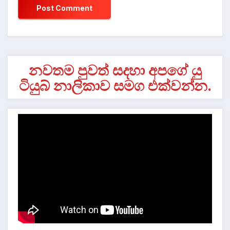
නවතම පුවත් සදහා අපගේ යු
ටියුබ් නාලිකාව සමග එක්වන්න.