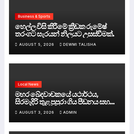
Business & Sports
හෙල්ල විසි කිරීමේ ක්‍රීඩක රුමේෂ්
තරංගට සැරයන් නිලයට උසස්වීමක්.
AUGUST 5, 2026
DEWMI TALISHA
Local News
මහර ඛේදවාචකයේ යථාර්ථය,
සිරමැදිරි තුළ පුපුරා ගිය පීඩනය සහ
පලිගැනීමේ දේශපාලනය
AUGUST 3, 2026
ADMIN