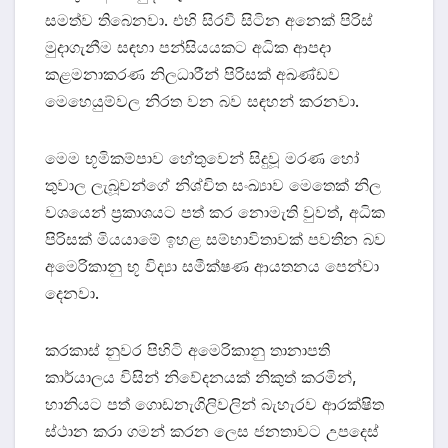
සමත්ව තිබෙනවා. එහි සිරවී සිටින අනෙක් පිරිස්
මුදාගැනීම සඳහා පන්සියයකට අධික ආපදා
කළමනාකරණ නිලධාරීන් පිරිසක් අඛණ්ඩව
මෙහෙයුම්වල නිරත වන බව සඳහන් කරනවා.
මෙම භූමිකම්පාව හේතුවෙන් සිදුවූ මරණ හෝ
තුවාල ලැබූවන්ගේ නිශ්චිත සංඛ්‍යාව මෙතෙක් නිල
වශයෙන් ප්‍රකාශයට පත් කර නොමැති වුවත්, අධික
පිරිසක් මියයාමේ ඉහළ සම්භාවිතාවක් පවතින බව
අමෙරිකානු භූ විද්‍යා සමීක්ෂණ ආයතනය පෙන්වා
දෙනවා.
කරකාස් නුවර පිහිටි අමෙරිකානු තානාපති
කාර්යාලය විසින් නිවේදනයක් නිකුත් කරමින්,
හානියට පත් ගොඩනැගිලිවලින් බැහැරව ආරක්ෂිත
ස්ථාන කරා ගමන් කරන ලෙස ජනතාවට උපදෙස්