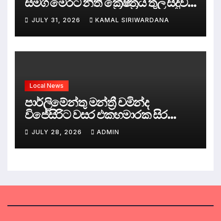
සමග මෙරට නීතී ක්‍රේෂ්ත්‍රය තුල සිදුව
ඇත්තේ කුමක්ද ?
JULY 31, 2026
KAMAL SIRIWARDANA
Local News
පාර්ලිමේන්තු මන්ත්‍රී චමින්ද
විජේසිරිට වසර එකහමාරක සිර
දඬුවම්.
JULY 28, 2026
ADMIN