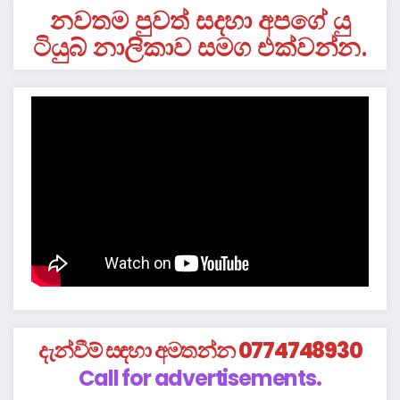
නවතම පුවත් සදහා අපගේ යු
ටියුබ් නාලිකාව සමග එක්වන්න.
දැන්වීම් සඳහා අමතන්න 0774748930
Call for advertisements.