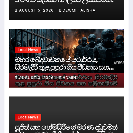
AUGUST 5, 2026
DEWMI TALISHA
Local News
මහර ඛේදවාචකයේ යථාර්ථය,
සිරමැදිරි තුළ පුපුරා ගිය පීඩනය සහ
පලිගැනීමේ දේශපාලනය
AUGUST 3, 2026
ADMIN
Local News
පූජිත් සහ හේමසිරිගේ මරණ දඩුවමත්