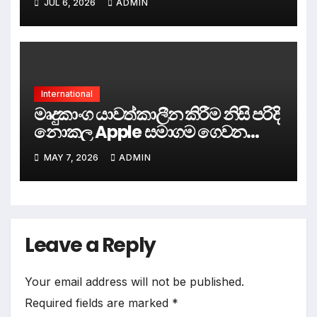
JUL 6, 2026
ADMIN
පටිපාටියෙහි ‘සාමාජික’ පදවියෙන්
පිදුම් ලබයි.
International
මෘදුකාංග යාවත්කාලීන කිරීම නිසි පරිදි
නොකල Apple සමාගම ගෙවන
වන්දිය.
MAY 7, 2026
ADMIN
Leave a Reply
Your email address will not be published.
Required fields are marked
*