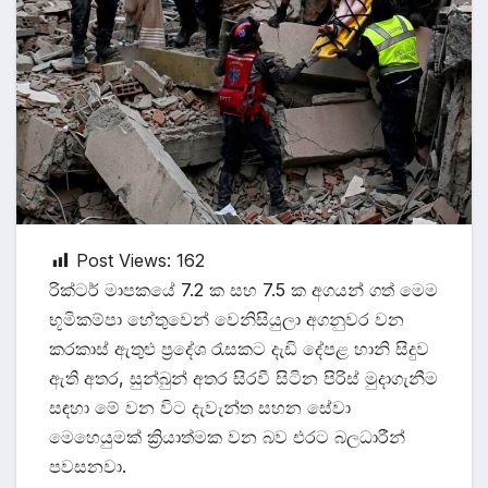
Post Views:
162
රික්ටර් මාපකයේ 7.2 ක සහ 7.5 ක අගයන් ගත් මෙම
භූමිකම්පා හේතුවෙන් වෙනිසියුලා අගනුවර වන
කරකාස් ඇතුළු ප්‍රදේශ රැසකට දැඩි දේපළ හානි සිදුව
ඇති අතර, සුන්බුන් අතර සිරවී සිටින පිරිස් මුදාගැනීම
සඳහා මේ වන විට දැවැන්ත සහන සේවා
මෙහෙයුමක් ක්‍රියාත්මක වන බව එරට බලධාරීන්
පවසනවා.