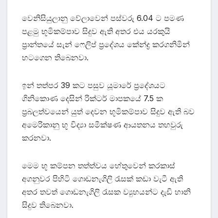
වෙනිසියුලානු වේලාවෙන් පස්වරු 6.04 ට පමණ
පළමු භූමිකම්පාව සිදුව ඇති අතර එය යරකුයි
ප්‍රාන්තයේ සැන් ෆෙලිප් ප්‍රදේශය කේන්ද්‍ර කරගනිමින්
හටගෙන තිබෙනවා.
ඉන් තත්පර 39 කට පසුව යූමාරේ ප්‍රදේශයට
ගිනිකොණ දෙසින් රික්ටර් මාපකයේ 7.5 ක
ප්‍රබලත්වයෙන් යුත් දෙවන භූමිකම්පාව සිදුව ඇති බව
අමෙරිකානු භූ විද්‍යා සමීක්ෂණ ආයතනය තහවුරු
කරනවා.
මෙම භූ කම්පන තත්ත්වය හේතුවෙන් කරකාස්
අගනුවර පිහිටි ගොඩනැගිලි රැසක් කඩා වැටී ඇති
අතර තවත් ගොඩනැගිලි රැසක ව්‍යුහයන්ට දැඩි හානි
සිදුව තිබෙනවා.