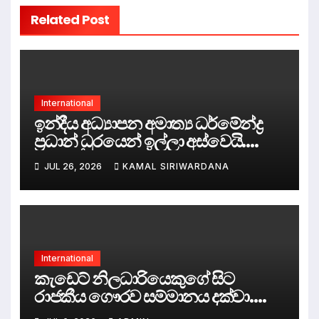
Related Post
International
ඉන්දීය අධ්‍යාපන අමාත්‍ය ධර්මේන්ද්‍ර
ප්‍රධාන් ධුරයෙන් ඉල්ලා අස්වෙයි.
දිල්ලිය කැළඹූ “කැරපොත්තන්ගේ
JUL 26, 2026
KAMAL SIRIWARDANA
ශිෂ්‍ය අරගලය” ජයග්‍රහණය කරයි.
International
කැඩෙට් නිලධාරියෙකුගේ සිට
රාජකීය ගෞරව සම්මානය දක්වා.
සවීන් ගුණරත්න ශාන්ත ජෝන් නයිට්