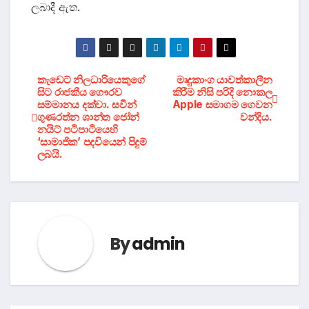
ලබාදී ඇත.
Post
කැඩෙට් නිලධාරියෙකුගේ
මෘදුකාංග යාවත්කාලීන
සිට රාජකීය ගෞරව
කිරීම නිසි පරිදි නොකල
සම්මානය දක්වා. සවීන්
Apple සමාගම ගෙවන
navigation
ගුණරත්න ශාන්ත ජෝන්
වන්දිය.
නයිට් පටිපාටියෙහි
‘සාමාජික’ පදවියෙන් පිදුම්
ලබයි.
By
admin