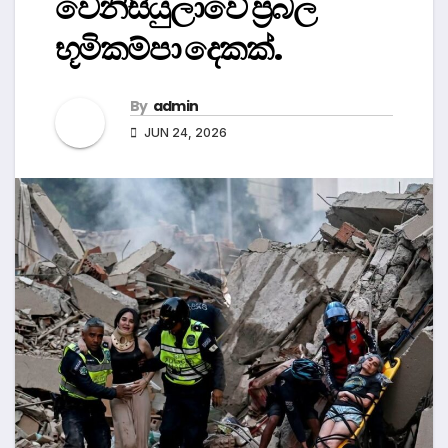
වෙනිසියුලාවේ ප්‍රබල
භූමිකම්පා දෙකක්.
By
admin
JUN 24, 2026