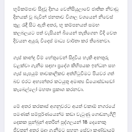
භූමිකම්පාව සිදුවූ දිනය වෙනිසියුලාවේ ජාතික නිවාඩු
දිනයක් වූ බැවින් ජනතාව විශාල වශයෙන් නිවෙස්
තුළ රැඳී සිට ඇති අතර, භූ කම්පනයත් සමඟ
කලබලයට පත් වැසියන් බියෙන් තැතිගෙන වීදි වෙත
දිවයන අයුරු විදෙස් මාධ්‍ය වාර්තා කර තිබෙනවා.
ගෑස් කාන්දු වීම් හේතුවෙන් සිදුවිය හැකි අනතුරු
වළක්වා ගැනීම සඳහා ප්‍රදේශ කිහිපයක ඉන්ධන සහ
ගෑස් සැපයුම් තාවකාලිකව අත්හිටුවීමට පියවර ගත්
බව එරට අභ්‍යන්තර කටයුතු අමාත්‍ය ඩියොස්ඩාඩෝ
කැබෙල්ලෝ මහතා ප්‍රකාශ කරනවා.
මේ අතර කරකාස් අගනුවරට අයත් චකාඕ නගරයේ
පමණක් සම්පූර්ණයෙන්ම කඩා වැටුණු ගොඩනැගිලි
දෙකක සුන්බුන් අතරින් පුද්ගලයන් 18 දෙනෙකු
ජීවතුන් අතර මුදා ගැනීමට සහන සේවා කණ්ඩායම්