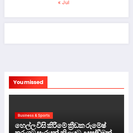
« Jul
You missed
Business & Sports
හෙල්ල විසි කිරීමේ ක්‍රීඩක රුමේෂ්
තරංගට සැරයන් නිලයට උසස්වීමක්.