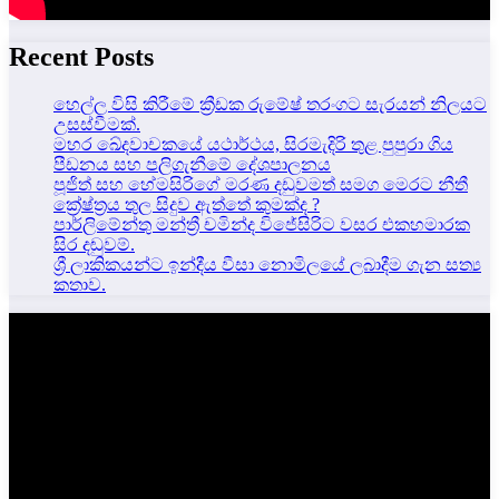
Recent Posts
හෙල්ල විසි කිරීමේ ක්‍රීඩක රුමේෂ් තරංගට සැරයන් නිලයට
උසස්වීමක්.
මහර ඛේදවාචකයේ යථාර්ථය, සිරමැදිරි තුළ පුපුරා ගිය
පීඩනය සහ පලිගැනීමේ දේශපාලනය
පූජිත් සහ හේමසිරිගේ මරණ දඩුවමත් සමග මෙරට නීතී
ක්‍රේෂ්ත්‍රය තුල සිදුව ඇත්තේ කුමක්ද ?
පාර්ලිමේන්තු මන්ත්‍රී චමින්ද විජේසිරිට වසර එකහමාරක
සිර දඬුවම්.
ශ්‍රී ලාකිකයන්ට ඉන්දීය වීසා නොමිලයේ ලබාදීම ගැන සත්‍ය
කතාව.