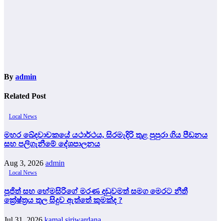
By
admin
Related Post
Local News
මහර ඛේදවාචකයේ යථාර්ථය, සිරමැදිරි තුළ පුපුරා ගිය පීඩනය
සහ පලිගැනීමේ දේශපාලනය
Aug 3, 2026
admin
Local News
පූජිත් සහ හේමසිරිගේ මරණ දඩුවමත් සමග මෙරට නීතී
ක්‍රේෂ්ත්‍රය තුල සිදුව ඇත්තේ කුමක්ද ?
Jul 31, 2026
kamal siriwardana