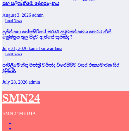
සහ පලිගැනීමේ දේශපාලනය
August 3, 2026
admin
Local News
පූජිත් සහ හේමසිරිගේ මරණ දඩුවමත් සමග මෙරට නීතී
ක්‍රේෂ්ත්‍රය තුල සිදුව ඇත්තේ කුමක්ද ?
July 31, 2026
kamal siriwardana
Local News
පාර්ලිමේන්තු මන්ත්‍රී චමින්ද විජේසිරිට වසර එකහමාරක සිර
දඬුවම්.
July 28, 2026
admin
SMN24
SMN24MEDIA