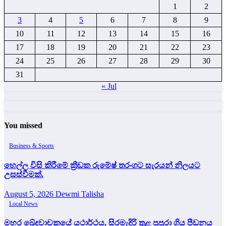
1
2
3
4
5
6
7
8
9
10
11
12
13
14
15
16
17
18
19
20
21
22
23
24
25
26
27
28
29
30
31
« Jul
You missed
Business & Sports
හෙල්ල විසි කිරීමේ ක්‍රීඩක රුමේෂ් තරංගට සැරයන් නිලයට
උසස්වීමක්.
August 5, 2026
Dewmi Talisha
Local News
මහර ඛේදවාචකයේ යථාර්ථය, සිරමැදිරි තුළ පුපුරා ගිය පීඩනය