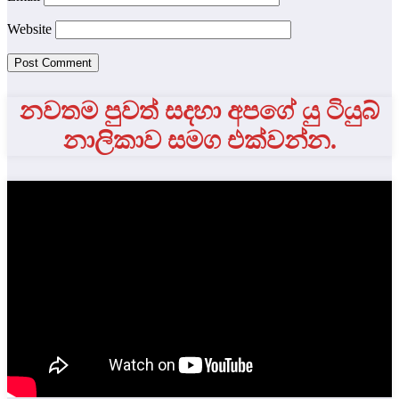
Website
නවතම පුවත් සදහා අපගේ යු ටියුබ්
නාලිකාව සමග එක්වන්න.