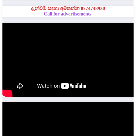
දැන්වීම් සඳහා අමතන්න 0774748930
Call for advertisements.