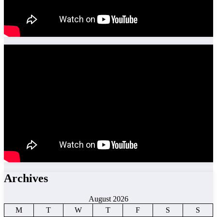
Archives
August 2026
M
T
W
T
F
S
S