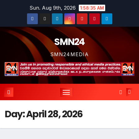
Skip
Sun. Aug 9th, 2026
1:58:36 AM
to
content
SMN24
SMN24MEDIA
Day:
April 28, 2026