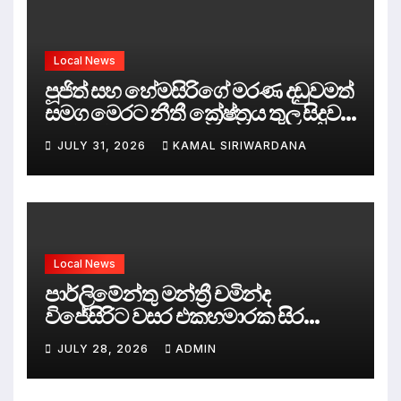
Local News
පූජිත් සහ හේමසිරිගේ මරණ දඩුවමත්
සමග මෙරට නීතී ක්‍රේෂ්ත්‍රය තුල සිදුව
ඇත්තේ කුමක්ද ?
JULY 31, 2026
KAMAL SIRIWARDANA
Local News
පාර්ලිමේන්තු මන්ත්‍රී චමින්ද
විජේසිරිට වසර එකහමාරක සිර
දඬුවම්.
JULY 28, 2026
ADMIN