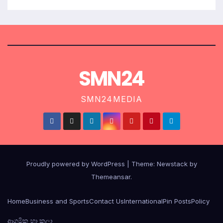
SMN24
SMN24MEDIA
Proudly powered by WordPress
|
Theme:
Newstack
by
Themeansar
.
Home
Business and Sports
Contact Us
International
Pin Posts
Policy
ආගමික හා කලා