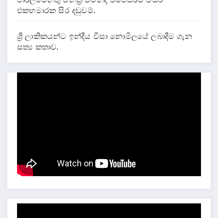
එකහමාරක සිර දඬුවම්.
ශ්‍රී ලාකිකයන්ට ඉන්දීය වීසා නොමිලයේ ලබාදීම ගැන
සත්‍ය කතාව.