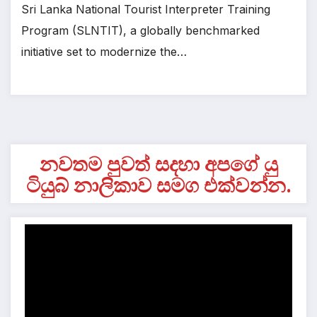
Sri Lanka National Tourist Interpreter Training
Program (SLNTIT), a globally benchmarked
initiative set to modernize the…
නවතම පුවත් සදහා අපගේ යු
ටියුබ් නාලිකාව සමග එක්වන්න.