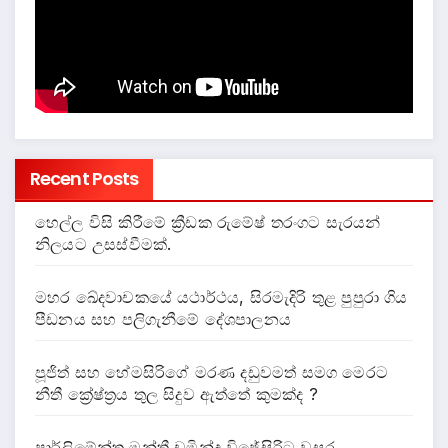
Recent Posts
හෙල්ල විසි කිරීමේ ක්‍රීඩක රුමේෂ් තරංගට සැරයන්
නිලයට උසස්වීමක්.
මහර ඛේදවාචකයේ යථාර්ථය, සිරමැදිරි තුළ පුපුරා ගිය
පීඩනය සහ පලිගැනීමේ දේශපාලනය
පූජිත් සහ හේමසිරිගේ මරණ දඩුවමත් සමග මෙරට
නීතී ක්‍රේෂ්ත්‍රය තුල සිදුව ඇත්තේ කුමක්ද ?
පාර්ලිමේන්තු මන්ත්‍රී චමින්ද විජේසිරිට වසර