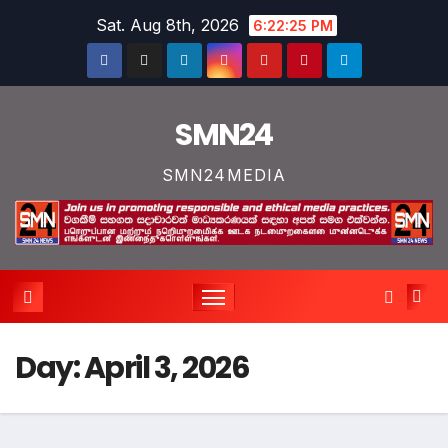
Skip
Sat. Aug 8th, 2026
6:22:26 PM
to
content
SMN24
SMN24MEDIA
Day:
April 3, 2026