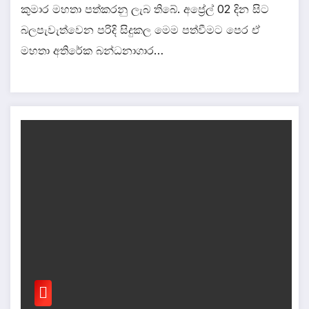
කුමාර මහතා පත්කරනු ලැබ තිබේ. අප්‍රේල් 02 දින සිට
බලපැවැත්වෙන පරිදි සිදුකල මෙම පත්වීමට පෙර ඒ
මහතා අතිරේක බන්ධනාගාර…