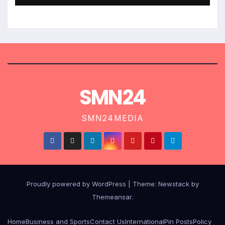
SMN24
SMN24MEDIA
Proudly powered by WordPress
|
Theme:
Newstack
by
Themeansar
.
Home
Business and Sports
Contact Us
International
Pin Posts
Policy