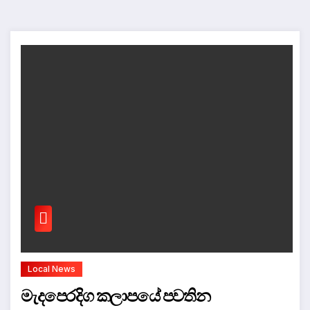
Local News
මැදපෙරදිග කලාපයේ පවතින