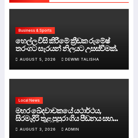
Business & Sports
හෙල්ල විසි කිරීමේ ක්‍රීඩක රුමේෂ්
තරංගට සැරයන් නිලයට උසස්වීමක්.
AUGUST 5, 2026
DEWMI TALISHA
Local News
මහර ඛේදවාචකයේ යථාර්ථය,
සිරමැදිරි තුළ පුපුරා ගිය පීඩනය සහ
පලිගැනීමේ දේශපාලනය
AUGUST 3, 2026
ADMIN