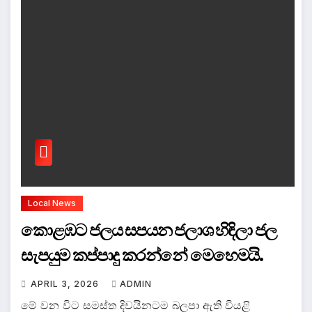
Local News
කොළඹට ජලය සපයන ජලාශ හිඳිලා ජල
සැපයුම කප්පාදු කරන්නේ මෙහෙමයි.
APRIL 3, 2026
ADMIN
මේ වන විට සමස්ත දිවයිනටම බලපා ඇති වියළි