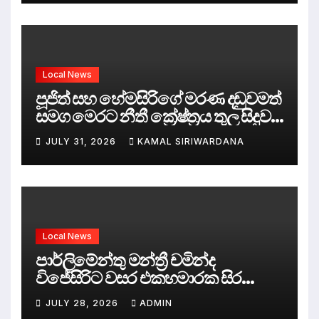
Local News
පූජිත් සහ හේමසිරිගේ මරණ දඩුවමත්
සමග මෙරට නීතී ක්‍රේෂ්ත්‍රය තුල සිදුව
ඇත්තේ කුමක්ද ?
JULY 31, 2026
KAMAL SIRIWARDANA
Local News
පාර්ලිමේන්තු මන්ත්‍රී චමින්ද
විජේසිරිට වසර එකහමාරක සිර
දඬුවම්.
JULY 28, 2026
ADMIN