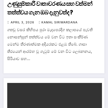
උණුසුම්කාරී වාතාවරණය සහ වත්මන්
තත්ත්වය ගැන ඔබ දැනුවත්ද ?
APRIL 3, 2026
KAMAL SIRIWARDANA
ගතවූ වසර කිහිපය පුරා මැදපෙරදිග කලාපයේ පැවති
නොසන්සුන් තත්ත්වය මේ වන විට ඉතා සංකීර්ණ
මෙන්ම තීරණාත්මක අදියරකට එළඹ තිබේ. ගාසා
තීරයෙන් ආරම්භ වූ ගැටුම් මේ වන විට ලෙබනනය,
සිරියාව සහ…