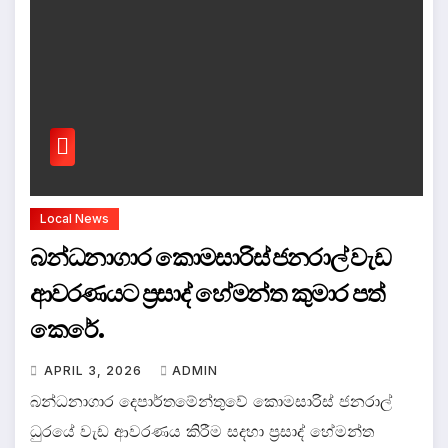
Local News
බන්ධනාගාර කොමසාරිස් ජනරාල් වැඩ
ආවරණයට ප්‍රසාද් හේමන්ත කුමාර පත්
කෙරේ.
APRIL 3, 2026
ADMIN
බන්ධනාගාර දෙපාර්තමේන්තුවේ කොමසාරිස් ජනරාල්
ධුරයේ වැඩ ආවරණය කිරීම සදහා ප්‍රසාද් හේමන්ත