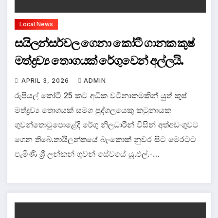
Local News
සයිලන්සර්වල ගෙනා කෝටී ගානක කුෂ්
මත්ද්‍රව්‍ය තොගයක් රේගුවෙන් අල්ලයි.
APRIL 3, 2026
ADMIN
රුපියල් කෝටි 25 කට අධික වටිනාකමකින් යුත් කුෂ්
මත්ද්‍රව්‍ය තොගයක් සමග පුද්ගලයෙකු කටුනායක
ගුවන්තොටුපොළේදී රේගු නිලධාරීන් විසින් අත්අඩංගුවට
ගෙන තිබේ.තායිලන්තයේ බැංකොක් නුවර සිට මෙරටට
පැමිණි ශ්‍රී ලන්කන් ගුවන් සේවයේ යූ.එල්.-…