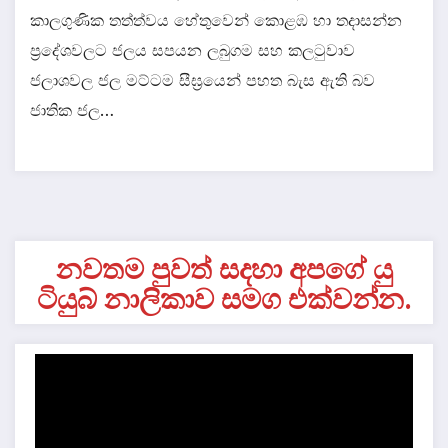
කාලගුණික තත්ත්වය හේතුවෙන් කොළඹ හා තදාසන්න
ප්‍රදේශවලට ජලය සපයන ලබුගම සහ කලටුවාව
ජලාශවල ජල මට්ටම සීඝ්‍රයෙන් පහත බැස ඇති බව
ජාතික ජල…
නවතම පුවත් සදහා අපගේ යු
ටියුබ් නාලිකාව සමග එක්වන්න.