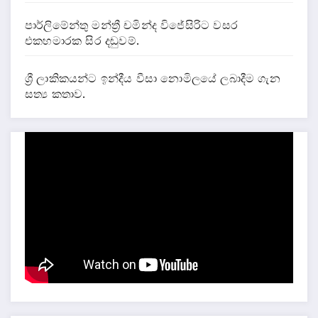
පාර්ලිමේන්තු මන්ත්‍රී චමින්ද විජේසිරිට වසර
එකහමාරක සිර දඬුවම්.
ශ්‍රී ලාකිකයන්ට ඉන්දීය වීසා නොමිලයේ ලබාදීම ගැන
සත්‍ය කතාව.