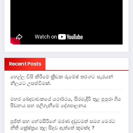
Recent Posts
හෙල්ල විසි කිරීමේ ක්‍රීඩක රුමේෂ් තරංගට සැරයන්
නිලයට උසස්වීමක්.
මහර ඛේදවාචකයේ යථාර්ථය, සිරමැදිරි තුළ පුපුරා ගිය
පීඩනය සහ පලිගැනීමේ දේශපාලනය
පූජිත් සහ හේමසිරිගේ මරණ දඩුවමත් සමග මෙරට
නීතී ක්‍රේෂ්ත්‍රය තුල සිදුව ඇත්තේ කුමක්ද ?