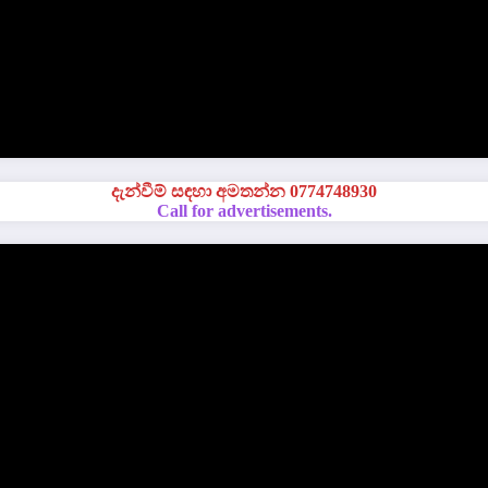
දැන්වීම් සඳහා අමතන්න 0774748930
Call for advertisements.