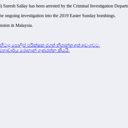
d) Suresh Sallay has been arrested by the Criminal Investigation Depar
the ongoing investigation into the 2019 Easter Sunday bombings.
ssion in Malaysia.
ටපු පොලිස් පරීක්ෂක ජගත් නිශාන්ත අත් අඩංගුවට.
හාචාර්ය රොහාන් ගුණරත්න කියයි.