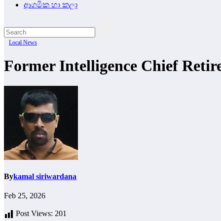
ආගමික හා කලා
Local News
Former Intelligence Chief Retir
By
kamal siriwardana
Feb 25, 2026
Post Views:
201