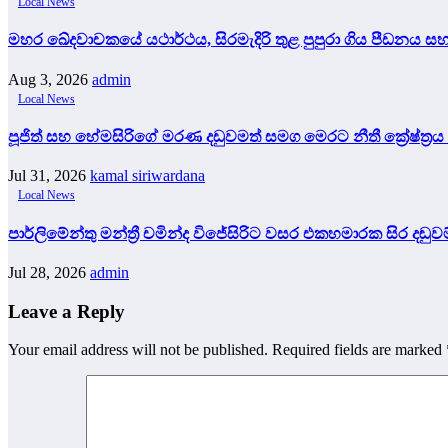
Local News
මහර ඛේදවාචකයේ යථාර්ථය, සිරමැදිරි තුළ පුපුරා ගිය පීඩනය
Aug 3, 2026
admin
Local News
පූජිත් සහ හේමසිරිගේ මරණ දඩුවමත් සමග මෙරට නීතී ක්‍රේෂ්ත්‍රය 
Jul 31, 2026
kamal siriwardana
Local News
පාර්ලිමේන්තු මන්ත්‍රී චමින්ද විජේසිරිට වසර එකහමාරක සිර දඬුවම
Jul 28, 2026
admin
Leave a Reply
Your email address will not be published.
Required fields are marked