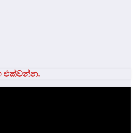
ග එක්වන්න.