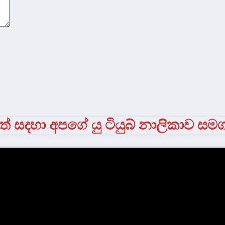
් සදහා අපගේ යු ටියුබ් නාලිකාව සම