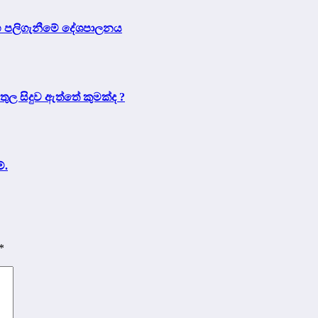
 සහ පලිගැනීමේ දේශපාලනය
තුල සිදුව ඇත්තේ කුමක්ද ?
්.
*