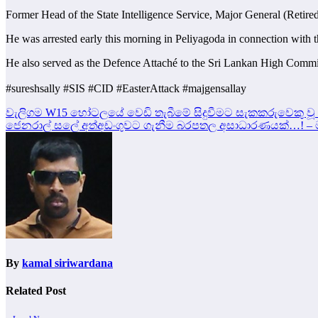
Former Head of the State Intelligence Service, Major General (Retire
He was arrested early this morning in Peliyagoda in connection with 
He also served as the Defence Attaché to the Sri Lankan High Commi
#sureshsally #SIS #CID #EasterAttack #majgensallay
Post
වැලිගම W15 හෝටලයේ වෙඩි තැබීමේ සිදුවීමට සැකකරුවෙකු වූ හි
ජෙනරාල් සලේ අත්අඩංගුවට ගැනීම බරපතල අසාධාරණයක්…! – ම
navigation
By
kamal siriwardana
Related Post