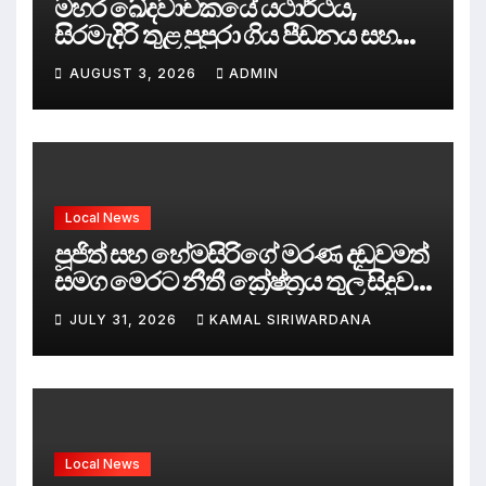
මහර ඛේදවාචකයේ යථාර්ථය,
සිරමැදිරි තුළ පුපුරා ගිය පීඩනය සහ
පලිගැනීමේ දේශපාලනය
AUGUST 3, 2026
ADMIN
Local News
පූජිත් සහ හේමසිරිගේ මරණ දඩුවමත්
සමග මෙරට නීතී ක්‍රේෂ්ත්‍රය තුල සිදුව
ඇත්තේ කුමක්ද ?
JULY 31, 2026
KAMAL SIRIWARDANA
Local News