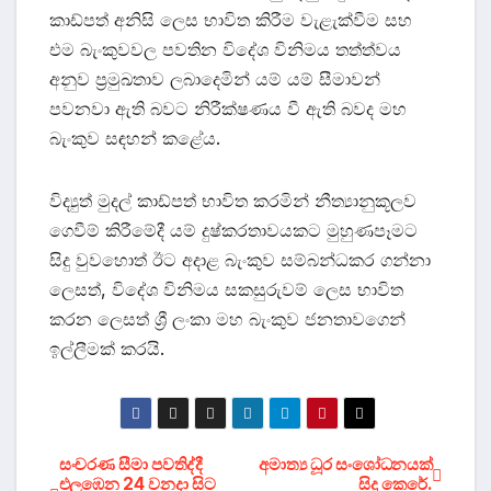
කාඩ්පත් අනිසි ලෙස භාවිත කිරීම වැළැක්වීම සහ
එම බැංකුවවල පවතින විදේශ විනිමය තත්ත්වය
අනුව ප්‍රමුඛතාව ලබාදෙමින් යම් යම් සීමාවන්
පවනවා ඇති බවට නිරීක්ෂණය වී ඇති බවද මහ
බැංකුව සඳහන් කළේය.
විද්‍යුත් මුදල් කාඩ්පත් භාවිත කරමින් නීත්‍යානුකූලව
ගෙවීම් කිරීමේදී යම් දුෂ්කරතාවයකට මුහුණපෑමට
සිදු වුවහොත් ඊට අදාළ බැංකුව සම්බන්ධකර ගන්නා
ලෙසත්, විදේශ විනිමය සකසුරුවම් ලෙස භාවිත
කරන ලෙසත් ශ්‍රී ලංකා මහ බැංකුව ජනතාවගෙන්
ඉල්ලීමක් කරයි.
Post
සංචරණ සීමා පවතිද්දී
අමාත්‍ය ධූර සංශෝධනයක්
එලඹෙන 24 වනදා සිට
සිදු කෙරේ.