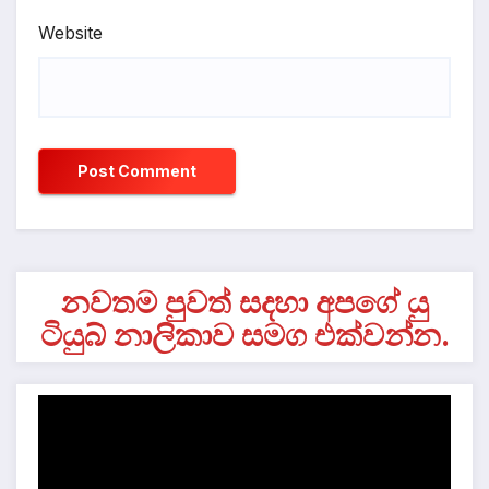
Website
නවතම පුවත් සදහා අපගේ යු
ටියුබ් නාලිකාව සමග එක්වන්න.