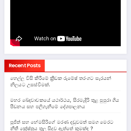
Recent Posts
හෙල්ල විසි කිරීමේ ක්‍රීඩක රුමේෂ් තරංගට සැරයන්
නිලයට උසස්වීමක්.
මහර ඛේදවාචකයේ යථාර්ථය, සිරමැදිරි තුළ පුපුරා ගිය
පීඩනය සහ පලිගැනීමේ දේශපාලනය
පූජිත් සහ හේමසිරිගේ මරණ දඩුවමත් සමග මෙරට
නීතී ක්‍රේෂ්ත්‍රය තුල සිදුව ඇත්තේ කුමක්ද ?