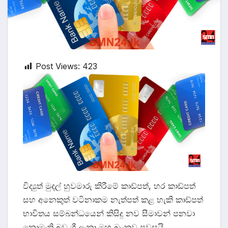
Post Views:
423
විද්‍යුත් මුදල් හුවමාරු කිරීමේ කාඩ්පත්, හර කාඩ්පත්
සහ අනෙකුත් වටිනාකම නැත්පත් කළ හැකි කාඩ්පත්
භාවිතය සම්බන්ධයෙන් කිසිදු නව සීමාවන් පනවා
නොමැති බව ශ්‍රී ලංකා මහ බැංකුව පවසයි.