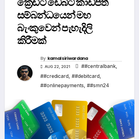
ක්‍රෙඩිට් ඩෙබිට් කාඩ්පත්
සම්බන්ධයෙන් මහ
බැංකුවෙන් පැහැදිලි
කිරීමක්
By
kamal siriwardana
##centralbank
,
AUG 22, 2021
##credicard
,
##debitcard
,
##onlinepayments
,
##smn24