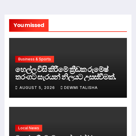
You missed
Business & Sports
හෙල්ල විසි කිරීමේ ක්‍රීඩක රුමේෂ්
තරංගට සැරයන් නිලයට උසස්වීමක්.
AUGUST 5, 2026
DEWMI TALISHA
Local News