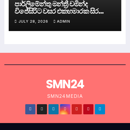
පාර්ලිමේන්තු මන්ත්‍රී චමින්ද
විජේසිරිට වසර එකහමාරක සිර
දඬුවම්.
JULY 28, 2026
ADMIN
SMN24
SMN24MEDIA