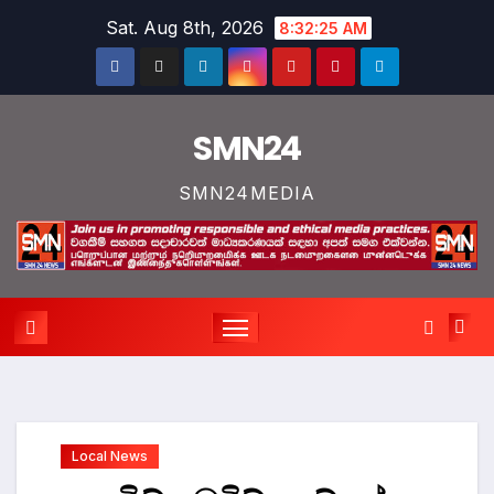
Skip
Sat. Aug 8th, 2026
8:32:26 AM
to
content
SMN24
SMN24MEDIA
Local News