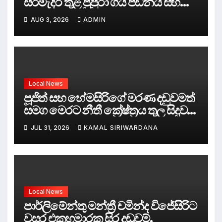
සිරමැදිරි තුළ පුපුරා ගිය පීඩනය සහ
පලිගැනීමේ දේශපාලනය
AUG 3, 2026
ADMIN
Local News
පූජිත් සහ හේමසිරිගේ මරණ දඩුවමත්
සමග මෙරට නීතී ක්‍රේෂ්ත්‍රය තුල සිදුව
ඇත්තේ කුමක්ද ?
JUL 31, 2026
KAMAL SIRIWARDANA
Local News
පාර්ලිමේන්තු මන්ත්‍රී චමින්ද විජේසිරිට
වසර එකහමාරක සිර දඬුවම්.