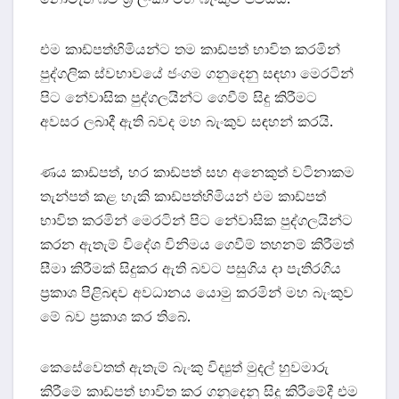
එම කාඩ්පත්හිමියන්ට තම කාඩ්පත් භාවිත කරමින්
පුද්ගලික ස්වභාවයේ ජංගම ගනුදෙනු සඳහා මෙරටින්
පිට නේවාසික පුද්ගලයින්ට ගෙවීම් සිදු කිරීමට
අවසර ලබාදී ඇති බවද මහ බැංකුව සඳහන් කරයි.
ණය කාඩ්පත්, හර කාඩ්පත් සහ අනෙකුත් වටිනාකම
තැන්පත් කළ හැකි කාඩ්පත්හිමියන් එම කාඩ්පත්
භාවිත කරමින් මෙරටින් පිට නේවාසික පුද්ගලයින්ට
කරන ඇතැම් විදේශ විනිමය ගෙවීම් තහනම් කිරීමත්
සීමා කිරීමක් සිදුකර ඇති බවට පසුගිය දා පැතිරගිය
ප්‍රකාශ පිළිබඳව අවධානය යොමු කරමින් මහ බැංකුව
මේ බව ප්‍රකාශ කර තිබේ.
කෙසේවෙතත් ඇතැම් බැංකු විද්‍යුත් මුදල් හුවමාරු
කිරීමේ කාඩ්පත් භාවිත කර ගනුදෙනු සිදු කිරීමේදී එම