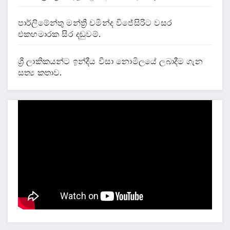
පාර්ලිමේන්තු මන්ත්‍රී චමින්ද විජේසිරිට වසර
එකහමාරක සිර දඬුවම්.
ශ්‍රී ලාකිකයන්ට ඉන්දීය වීසා නොමිලයේ ලබාදීම ගැන
සත්‍ය කතාව.