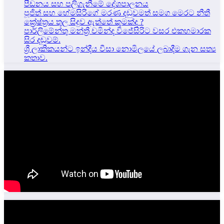
පීඩනය සහ පලිගැනීමේ දේශපාලනය
පූජිත් සහ හේමසිරිගේ මරණ දඩුවමත් සමග මෙරට නීතී
ක්‍රේෂ්ත්‍රය තුල සිදුව ඇත්තේ කුමක්ද ?
පාර්ලිමේන්තු මන්ත්‍රී චමින්ද විජේසිරිට වසර එකහමාරක
සිර දඬුවම්.
ශ්‍රී ලාකිකයන්ට ඉන්දීය වීසා නොමිලයේ ලබාදීම ගැන සත්‍ය
කතාව.