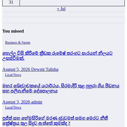
31
« Jul
You missed
Business & Sports
හෙල්ල විසි කිරීමේ ක්‍රීඩක රුමේෂ් තරංගට සැරයන් නිලයට
උසස්වීමක්.
August 5, 2026
Dewmi Talisha
Local News
මහර ඛේදවාචකයේ යථාර්ථය, සිරමැදිරි තුළ පුපුරා ගිය පීඩනය
සහ පලිගැනීමේ දේශපාලනය
August 3, 2026
admin
Local News
පූජිත් සහ හේමසිරිගේ මරණ දඩුවමත් සමග මෙරට නීතී
ක්‍රේෂ්ත්‍රය තුල සිදුව ඇත්තේ කුමක්ද ?