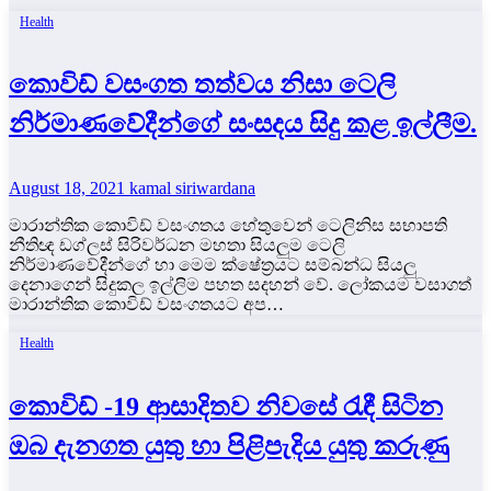
Health
කොවිඩ් වසංගත තත්වය නිසා ටෙලි
නිර්මාණවේදීන්ගේ සංසදය සිදු කළ ඉල්ලීම.
August 18, 2021
kamal siriwardana
මාරාන්තික කොවිඩ් වසංගතය හේතුවෙන් ටෙලිනිස සභාපති
නීතිඥ ඩග්ලස් සිරිවර්ධන මහතා සියලුම ටෙලි
නිර්මාණවේදීන්ගේ හා මෙම ක්ෂේත්‍රයට සම්බන්ධ සියලු
දෙනාගෙන් සිදුකල ඉල්ලිම පහත සදහන් වේ. ලෝකයම වසාගත්
මාරාන්තික කොවිඩ් වසංගතයට අප…
Health
කොවිඩ් -19 ආසාදිතව නිවසේ රැඳී සිටින
ඔබ දැනගත යුතු හා පිළිපැදිය යුතු කරුණු