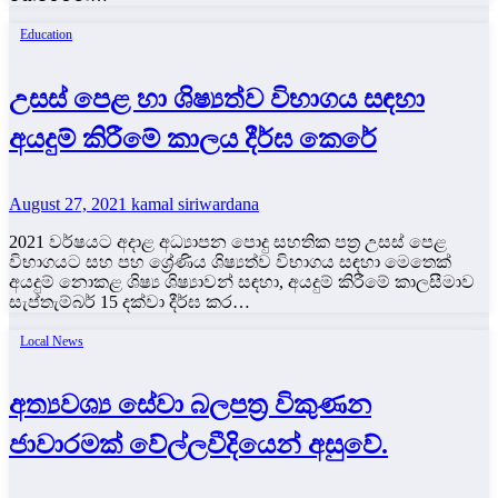
Education
උසස් පෙළ හා ශිෂ්‍යත්ව විභාගය සඳහා
අයදුම් කිරීමේ කාලය දීර්ඝ කෙරේ
August 27, 2021
kamal siriwardana
2021 වර්ෂයට අදාළ අධ්‍යාපන පොදු සහතික පත්‍ර උසස් පෙළ
විභාගයට සහ පහ ශ්‍රේණිය ශිෂ්‍යත්ව විභාගය සඳහා මෙතෙක්
අයදුම් නොකළ ශිෂ්‍ය ශිෂ්‍යාවන් සඳහා, අයදුම් කිරීමේ කාලසීමාව
සැප්තැම්බර් 15 දක්වා දීර්ඝ කර…
Local News
අත්‍යවශ්‍ය සේවා බලපත්‍ර විකුණන
ජාවාරමක් වේල්ලවීදියෙන් අසුවේ.