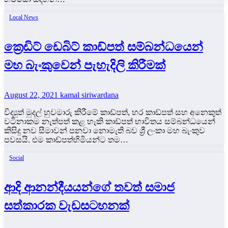
Local News
ක්‍රෙඩිට් ඩෙබිට් කාඩ්පත් සම්බන්ධයෙන්
මහ බැංකුවෙන් පැහැදිලි කිරීමක්
August 22, 2021
kamal siriwardana
විද්‍යුත් මුදල් හුවමාරු කිරීමේ කාඩ්පත්, හර කාඩ්පත් සහ අනෙකුත්
වටිනාකම නැත්පත් කළ හැකි කාඩ්පත් භාවිතය සම්බන්ධයෙන්
කිසිදු නව සීමාවන් පනවා නොමැති බව ශ්‍රී ලංකා මහ බැංකුව
පවසයි. එම කාඩ්පත්හිමියන්ට තම…
Social
ආදි ආනන්දීයයන්ගේ තවත් සමාජ
සත්කාරක වැඩසටහනක්