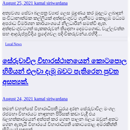
August 25, 2021
kamal siriwardana
අත්‍යවශ්‍ය සේවා බලපත්‍ර ව්‍යාජ ලෙස මුද්‍රණය කර මුදලට ලබාදුන්
සංවිධානාත්මක කල්ලියක් අත්අඩංගුවට ගැනීමට කොළඹ මධ්‍යම
අපරාධ විමර්ශන කාර්යාංශයේ නිලධාරීන් සමත්වී ඇත.
අත්අඩංගුවටගත් සැකකරුවන් තිදෙනා දෙමටගොඩ, වැල්ලවත්ත
සහ ආදුරුප්පුවීදිය ප්‍රදේශවල පදිංචිකරුවන්ය.එහිදී…
Local News
සේරුවාවිල විහාරස්ථානයෙන් කොටපොල
හිමියන් එලවා දැමූ බවට පැතිරෙන පුවත
අසත්‍යක්.
August 24, 2021
kamal siriwardana
තමන් වහන්සේ විහාරාධිපති ධූරය දරන සේරුවාවිල මංගල
රජමහා විහාරයට නාඳුනන පිරිසක් කඩා වැදී එය
බලහත්කාරයෙන් අත්පත් කර ගෙන පාලන බලය ඔවුන් අතට
ගෙන ඇතැයි විහාරයේ විහාරාධිපති කොටපොළ අමරකිත්ති
හිමියෝ සඳහන්…