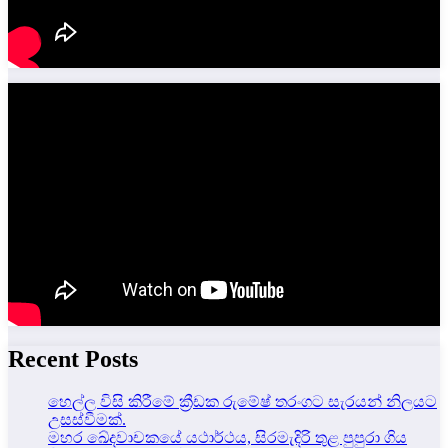
Recent Posts
හෙල්ල විසි කිරීමේ ක්‍රීඩක රුමේෂ් තරංගට සැරයන් නිලයට
උසස්වීමක්.
මහර ඛේදවාචකයේ යථාර්ථය, සිරමැදිරි තුළ පුපුරා ගිය