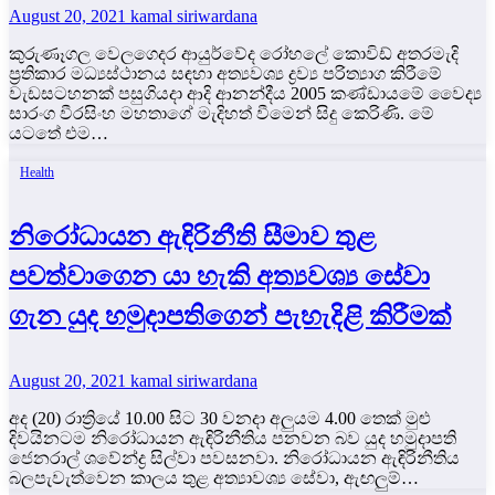
August 20, 2021
kamal siriwardana
කුරුණෑගල වෙලගෙදර ආයුර්වේද රෝහලේ කොවිඩ් අතරමැදි
ප්‍රතිකාර මධ්‍යස්ථානය සඳහා අත්‍යවශ්‍ය ද්‍රව්‍ය පරිත්‍යාග කිරීමේ
වැඩසටහනක් පසුගියදා ආදි ආනන්දීය 2005 කණ්ඩායමේ වෛද්‍ය
සාරංග වීරසිංහ මහතාගේ මැදිහත් වීමෙන් සිදු කෙරිණි. මේ
යටතේ එම…
Health
නිරෝධායන ඇඳිරිනීති සීමාව තුළ
පවත්වාගෙන යා හැකි අත්‍යවශ්‍ය සේවා
ගැන යුද හමුදාපතිගෙන් පැහැදිළි කිරීමක්
August 20, 2021
kamal siriwardana
අද (20) රාත්‍රියේ 10.00 සිට 30 වනදා අලුයම 4.00 තෙක් මුළු
දිවයිනටම නිරෝධායන ඇඳිරිනීතිය පනවන බව යුද හමුදාපති
ජෙනරාල් ශවේන්ද්‍ර සිල්වා පවසනවා. නිරෝධායන ඇඳිරිනීතිය
බලපැවැත්වෙන කාලය තුළ අත්‍යාවශ්‍ය සේවා, ඇඟලුම්…