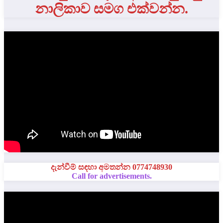
නාලිකාව සමග එක්වන්න.
දැන්වීම් සඳහා අමතන්න 0774748930
Call for advertisements.