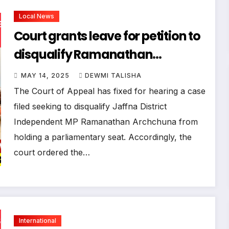
Local News
Court grants leave for petition to
disqualify Ramanathan
Archchuna as MP
MAY 14, 2025
DEWMI TALISHA
The Court of Appeal has fixed for hearing a case
filed seeking to disqualify Jaffna District
Independent MP Ramanathan Archchuna from
holding a parliamentary seat. Accordingly, the
court ordered the…
International