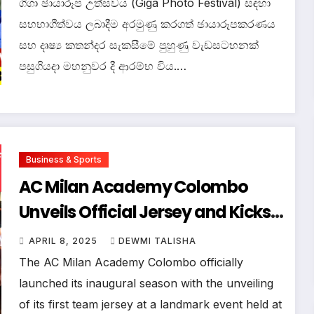
ඡායාරූපකරණ පුහුණුවක්.
ගිගා ඡායාරූප උත්සවය (Giga Photo Festival) සඳහා
සහභාගීත්වය ලබාදීම අරමුණු කරගත් ඡායාරූපකරණය
සහ දෘෂ්‍ය කතන්දර සැකසීමේ පුහුණු වැඩසටහනක්
පසුගියදා මහනුවර දී ආරම්භ විය.…
Business & Sports
AC Milan Academy Colombo
Unveils Official Jersey and Kicks
Off a New Era for Junior Football
APRIL 8, 2025
DEWMI TALISHA
in Sri Lanka
The AC Milan Academy Colombo officially
launched its inaugural season with the unveiling
of its first team jersey at a landmark event held at