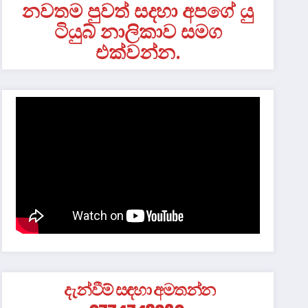
නවතම පුවත් සදහා අපගේ යු
ටියුබ් නාලිකාව සමග
එක්වන්න.
දැන්වීම් සඳහා අමතන්න