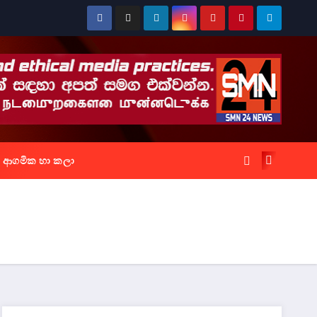
ආගමික හා කලා