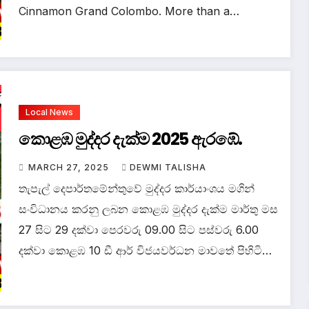
Cinnamon Grand Colombo. More than a…
Local News
කොළඹ මුද්දර දැක්ම 2025 ඇරඹේ.
MARCH 27, 2025
DEWMI TALISHA
තැපැල් දෙපාර්තමේන්තුවේ මුද්‍දර කාර්යාංශය මගින්
සංවිධානය කරනු ලබන කොළඹ මුද්දර දැක්ම මාර්තු මස
27 සිට 29 දක්වා පෙරවරු 09.00 සිට පස්වරු 6.00
දක්වා කොළඹ 10 ඩී ආර් විජයවර්ධන මාවතේ පිහිටි…