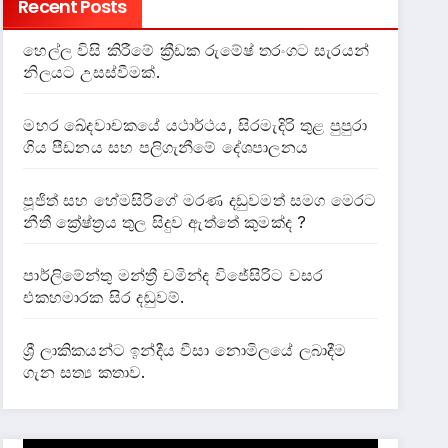
Recent Posts
හෙල්ල විසි කිරීමේ ක්‍රීඩක රුමේෂ් තරංගට සැරයන්
නිලයට උසස්වීමක්.
මහර ඛේදවාචකයේ යථාර්ථය, සිරමැදිරි තුළ පුපුරා
ගිය පීඩනය සහ පලිගැනීමේ දේශපාලනය
පූජිත් සහ හේමසිරිගේ මරණ දඩුවමත් සමග මෙරට
නීතී ක්‍රේෂ්ත්‍රය තුල සිදුව ඇත්තේ කුමක්ද ?
පාර්ලිමේන්තු මන්ත්‍රී චමින්ද විජේසිරිට වසර
එකහමාරක සිර දඬුවම්.
ශ්‍රී ලාකිකයන්ට ඉන්දීය වීසා නොමිලයේ ලබාදීම
ගැන සත්‍ය කතාව.