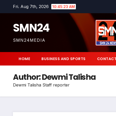
Skip
Fri. Aug 7th, 2026
10:45:24 AM
to
content
SMN24
SMN24MEDIA
HOME
BUSINESS AND SPORTS
CONTACT
Author:
Dewmi Talisha
Dewmi Talisha Staff reporter