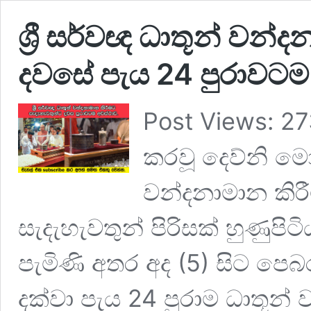
ශ්‍රී සර්වඥ ධාතූන් වන
දවසේ පැය 24 පුරාවටම
Post Views: 2
කරවූ දෙව්නි ම
වන්දනාමාන කිරී
සැදැහැවතුන් පිරිසක් හුණුපි
පැමිණි අතර අද (5) සිට පෙබ
දක්වා පැය 24 පුරාම ධාතූ