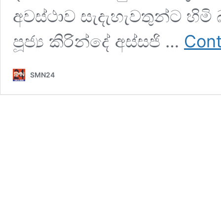
අවස්ථාව සැදැහැවතුන්ට හිමි
පූජ්‍ය කිරින්දේ අස්සජි …
Cont
SMN24