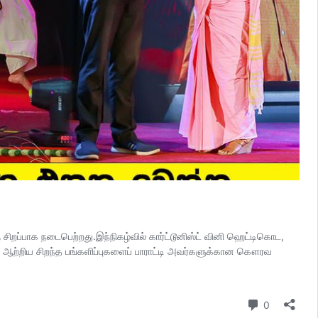
றப்பாக நடைபெற்றது.இந்நிகழ்வில் கார்ட்டூனிஸ்ட் வினி ஹெட்டிகொட,
 ஆற்றிய சிறந்த பங்களிப்புகளைப் பாராட்டி அவர்களுக்கான கௌரவ
Comment
0