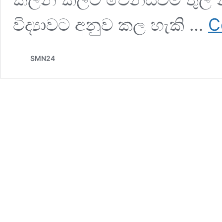
විද්‍යාවට අනුව කල හැකි …
C
SMN24