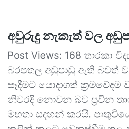
අවුරුදු නැකැත් වල අඩුප
Post Views: 168 තාරකා විද
බරපතල අඩුපාඩු ඇති බවත්
සෑදීමට යොදාගත් ක්‍රමවේදම
නිවරදි නොවන බව ප්‍රවීන තාර
මහතා සදහන් කරයි. පෘතුවියේ 
කලින් කලට වෙනස්වීම තුල 