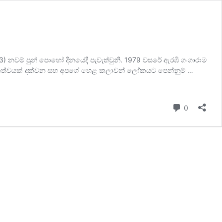
 නවම් පුන් පොහෝ දිනයේදී පැවැත්වුනි. 1979 වසරේ ඇරඹි ගංගාරාම
ල දායකත්වයක් දක්වන සහ අපගේ හෙළ කලාවන් ලෝකයට පෙන්නුම් …
Comment
0