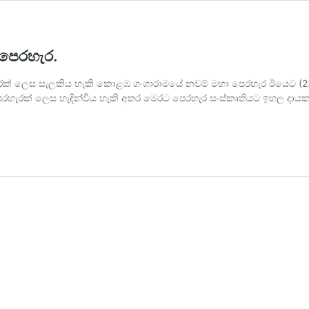
 පෙරහැර.
ැරක් ලෙස සැලකිය හැකි කොළඹ ගංගාරාමයේ නවම් මහා පෙරහැර ඊයෙට (23)
ූජා පෙරහැරක් ලෙස හැඳින්විය හැකි අතර මෙරට පෙරහැර සංස්කෘතියට ඉහ