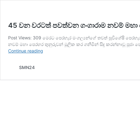
45 වන වරටත් පවත්වන ගංගාරාම නවම් මහා
Post Views: 309 මෙරට පෙරහැර මංගල්‍යන්ගේ තවත් සුවිශේෂි පෙරහ
නවම් මහා පෙරහර තුනුරුවන් මූලික කර ගනිමින් සිදු කරන්නාවූ ප
45
Continue reading
වන
වරටත්
SMN24
පවත්වන
ගංගාරාම
නවම්
මහා
පෙරහැර.