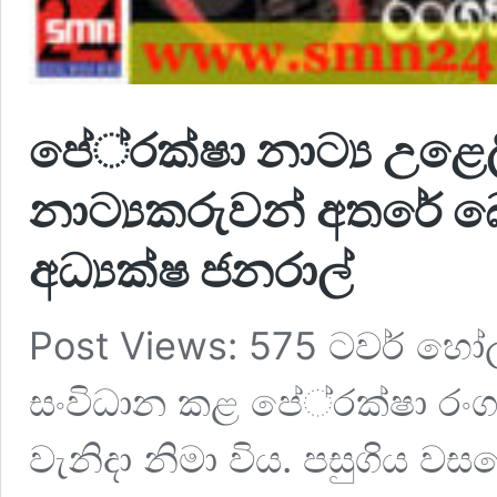
පේ‍්‍රක්ෂා නාට්‍ය උළෙ
නාට්‍යකරුවන් අතරේ බ
අධ්‍යක්ෂ ජනරාල්
Post Views: 575 ටවර් හ
සංවිධාන කළ පේ‍්‍රක්ෂා ර
වැනිදා නිමා විය. පසුගිය 