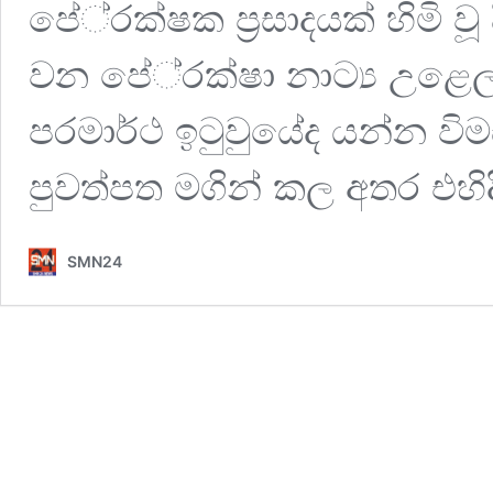
පේ‍්‍රක්ෂක ප‍්‍රසාදයක් හිමි ව
වන පේ‍්‍රක්ෂා නාට්‍ය උළෙල 
පරමාර්ථ ඉටුවුයේද යන්න විම
පුවත්පත මගින් කල අතර එහි
SMN24